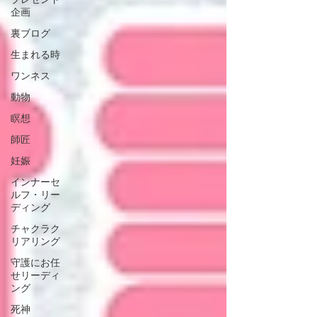
プレゼント
企画
裏ブログ
生まれる時
ワンネス
動物
瞑想
師匠
妊娠
インナーセ
ルフ・リー
ディング
チャクラク
リアリング
守護にお任
せリーディ
ング
死神