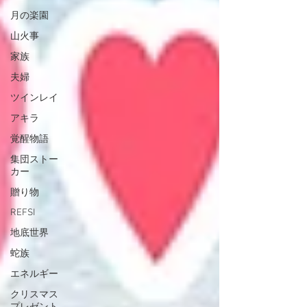
月の楽園
山火事
家族
夫婦
ツインレイ
アキラ
覚醒物語
集団ストー
カー
贈り物
REFSI
地底世界
蛇族
エネルギー
クリスマス