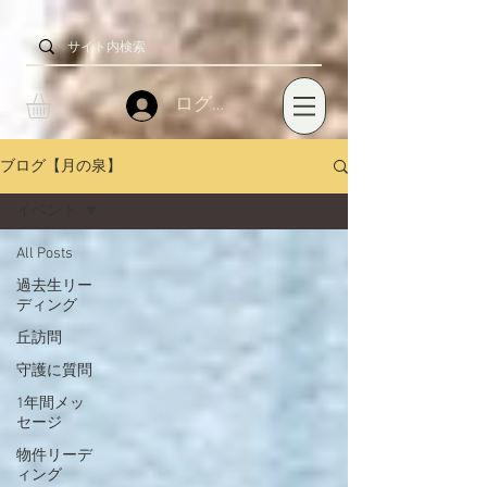
ログイン
ブログ【月の泉】
イベント
All Posts
過去生リー
ディング
丘訪問
守護に質問
1年間メッ
セージ
物件リーデ
ィング