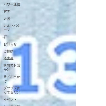
パワー送信
冥界
天国
カルマパタ
ーン
石
お知らせ
ご挨拶
過去生
瞑想でお出
かけ
旅／お出か
け
ブツブツ言
ってるだけ
イベント