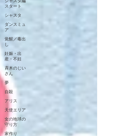
シャスタ編
スタート
シャスタ
ダンスミュ
ア
覚醒／毒出
し
妊娠・出
産・不妊
斉木のじい
さん
夢
自殺
アリス
天使エリア
女の地球の
守り方
家作り