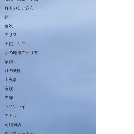
斉木のじいさん
夢
自殺
アリス
天使エリア
女の地球の守り方
家作り
月の楽園
山火事
家族
夫婦
ツインレイ
アキラ
覚醒物語
集団ストーカー