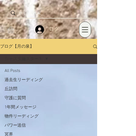
ログイン
ブログ【月の泉】
シャスタ編スタート
All Posts
過去生リーディング
丘訪問
守護に質問
1年間メッセージ
物件リーディング
パワー送信
冥界