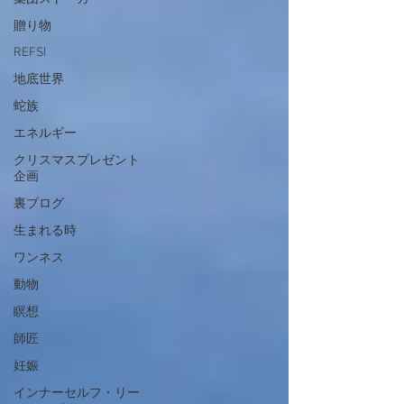
贈り物
REFSI
地底世界
蛇族
エネルギー
クリスマスプレゼント
企画
裏ブログ
生まれる時
ワンネス
動物
瞑想
師匠
妊娠
インナーセルフ・リー