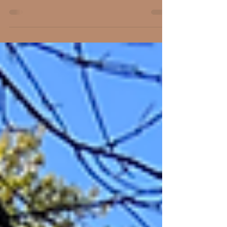
Happy Thanksgivingです！🦃 いやはやはやー
ー！！ 先週金曜日にチャクラクリアリング
して。 土曜日に裏パワー送信＋アゲアゲ3時
間イベントしまして。 MP回復に3日？4日？
すごいかかった！！！ こんなにかかるかー
ーー！とビックリしちゃいました。...