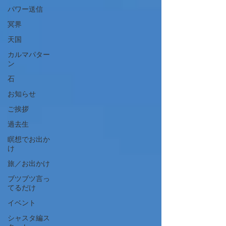
パワー送信
冥界
天国
カルマパター
ン
石
お知らせ
ご挨拶
過去生
瞑想でお出か
け
旅／お出かけ
ブツブツ言っ
てるだけ
イベント
シャスタ編ス