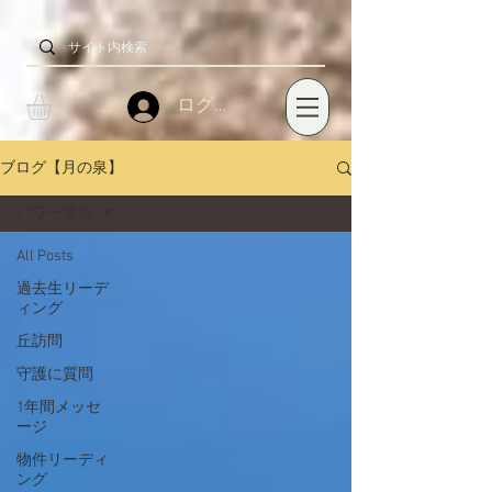
ログイン
ブログ【月の泉】
パワー送信
All Posts
過去生リーデ
ィング
丘訪問
守護に質問
1年間メッセ
ージ
物件リーディ
ング