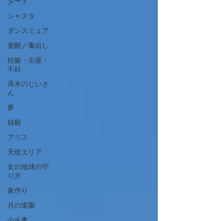
タート
シャスタ
ダンスミュア
覚醒／毒出し
妊娠・出産・
不妊
斉木のじいさ
ん
夢
自殺
アリス
天使エリア
女の地球の守
り方
家作り
月の楽園
山火事