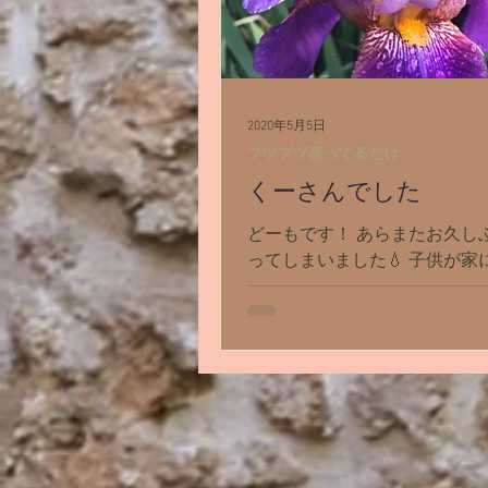
2020年5月5日
ブツブツ言ってるだけ
くーさんでした
どーもです！ あらまたお久し
ってしまいました💧 子供が家
日が飛ぶように過ぎていってま
日のパワー送信、受け取って
いかがだったでしょうか(^^) 
したエナジーは【楽しさと喜
に進むエナジー】でした。...