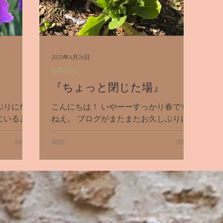
2020年4月26日
お知らせ
『ちょっと閉じた場』
ぶりにな
こんにちは！ いやーーすっかり春です
にいると1
ねえ。 ブログがまたまたお久しぶりに
す。 先
なってしまいました。 最近どうも、な
くれた方々
かなかブログを書く気になれません…。
今回お送り
世界中がコロナで大騒ぎになって。 ア
びと共に前
メリカではEssential Business（生活必
需品のビジネス）以外のお店は閉ま
り。...