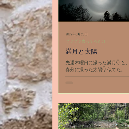
2022年3月23日
ブツブツ言ってるだけ
満月と太陽
先週木曜日に撮った満月👇 と
春分に撮った太陽👇 似てた。
旦」なんですね。明けまして
ございます🎍 次女が生まれて
月経ちました。 出産予定日だっ
日を過ぎた頃から体重がどん
て、念願の3000gを超えて新
プクプ...