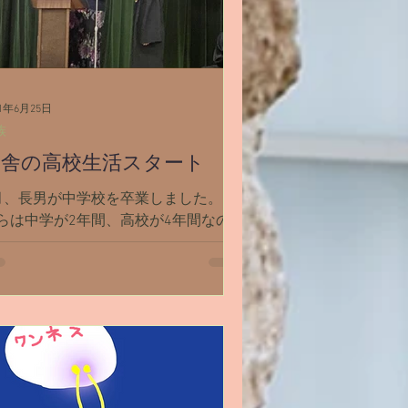
21年6月25日
族
田舎の高校生活スタート
月、長男が中学校を卒業しました。 こ
らは中学が2年間、高校が4年間なの
、こちらの高校1年生は日本では中2の
です。 長男はこの夏休みが終わった
、村の高校に通う事が決まっていま
。 この村の高校の生徒人数は約40
。 同級生は10人ちょいです。...