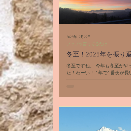
イベント
シャスタ編スタート
自殺
アリス
天使エリア
2025年12月22日
ブツブツ言ってるだけ
冬至！2025年を振り
冬至ですね。 今年も冬至がや
た！わーい！ 1年で1番夜が長
の日から夏至に向けて少しづ
時間が長くなっていく。 光が
く。 「陰極まって陽に転ずる
東西を山に挟まれたこの村で
方4時には太陽が山の向こうに
まいます。 そして朝は子供達
行く時、まだ真っ暗です。 な
冬はとにかく冬至を心待ちに