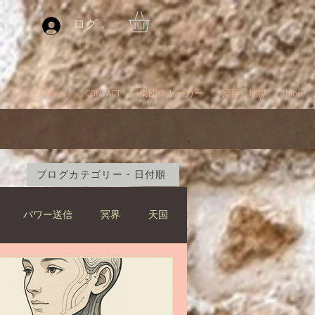
ログイン
ギューGallery
CONTACT
集団ストーカー
冥界／地獄
More
ブログカテゴリー・日付順
パワー送信
冥界
天国
ブツブツ言ってるだけ