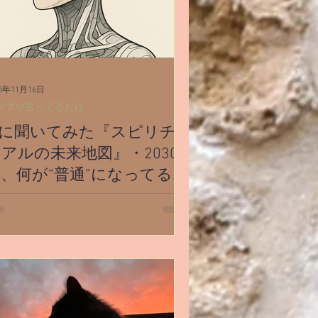
産・不妊
斉木のじいさん
夢
25年11月16日
ツブツ言ってるだけ
Iに聞いてみた『スピリチ
アルの未来地図』・2030
、何が“普通”になってる
の？
I（Cova）に2030年以降のスピリチュア
の未来を質問しました。 スピリチュ
ルは“怪しい”から“日常の科学”へ。
・意識・共鳴・直感がどのように一般
していくのか、AI視点でまとめていま
。