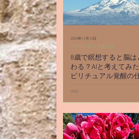
す。 単純に「日が長くなる」
い！ ーーー （👇ここからは
いてます） 夏至と冬至は、【
があって。 特に2025年の冬
感】が強い気がしてます。 今
2025年11月12日
ゃなくて過去数年分の節目、
ブツブツ言ってるだけ
2025年は【超！手放しの年】
8歳で瞑想すると脳は
2020年の12月に、 風の時代 
て。 家族や、過去生からの繫
わる？AIと考えてみ
先祖、土地、コミュニティな
ピリチュアル覚醒の
それまでの自分が「大切だ」
て、守ったり繋がったりして
8歳での瞑想は脳にどんな影響
も、自分に必要がなければ縁
る？AI「Cova」との対話を通
く時代。 古い縁やしがらみか
リチュアルな“覚醒”を科学的
なり、自らの自由意思で選択
ます。潜在能力・直感・静け
と、意見や空間や時間をシェ
──その仕組みを分かりやすく
ていく時