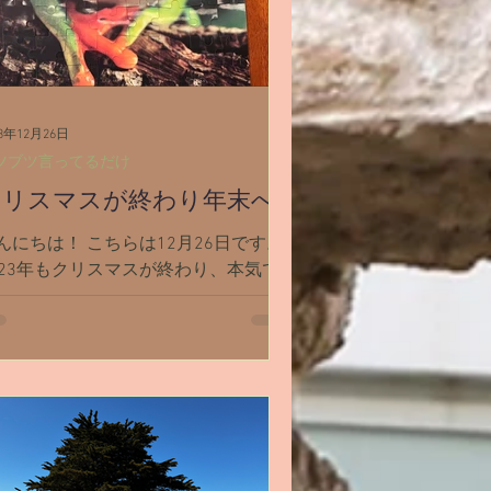
23年12月26日
ツブツ言ってるだけ
クリスマスが終わり年末へ
んにちは！ こちらは12月26日です。
023年もクリスマスが終わり、本気で
末感出てきましたね。 今年は町のモ
ルで大きなクリスマスツリーを見れま
た✨ 1月で2歳になる末娘、今年はと
とう「さんたしゃん」を何となく理解
始めていて。...