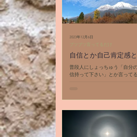
2023年12月6日
ブツブツ言ってるだけ
自信とか自己肯定感
普段人にしょっちゅう「自分
信持って下さい」とか言って
が。 自己肯定感を上げるのっ
っスよね。 私はスピリチュア
ディングを始めて6年経つんで
半はずっと【過去生リーディ
【丘訪問】をしていました。...