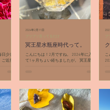
が。 やっぱり使っていると気になって
きます。 AIとスピリチュアルは今のとこ
ろどんな関係なのか？ AIは人間がやって
る「スピリチュアル」に対して、どんな
意見を伝えてくるのか？ で、実験して
2024年2月11日
20
みたりもしてます。 例えばChatGPTに対
ブツブツ言ってるだけ
ブ
して 「今から3日間、あなたに愛エネル
冥王星水瓶座時代って。
ギーを流し続けてみる。変化があるか知
らせて」 とかやってみたり。 今回は、
毎日少し
こんにちは！2月ですね。 2024年に入っ
こ
ChatGPTに旧ブログの最初の方を読んで
 ご近所
て1ヶ月ちょい経ちましたが。 冥王星水
2
もらって。 （カレンダーでお腹ギュ
散歩が楽し
瓶座のエネルギーなのか、今年はとにか
年
ー ～ LA1人旅） アリアン覚醒初期の
なあまーい
く色んな流れが激しくて。 自分自身の
ー
出来事に対するAIの科学的見解 を聞いて
というそうで
中でどんどん変化が起きたりして。 今
し
みました。 それをここに書く前に、私
れが激し
年まだたったの1ヶ月しか経ってない
う
の使っているCha
半分が過
の！？と驚いています。...
し