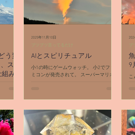
が嬉し
ギューと書
節目感】
至は【節目
年だけじ
2025年11月10日
20
みたいな。
ブツブツ言ってるだけ
ブ
だった。
どう変
AIとスピリチュアル
が始まっ
がり、ご
た、ス
9
小1の時にゲームウォッチ。 小2でファ
どなど。
仕組み
ミコンが発売されて。 スーパーマリオ
こ
と思い信じ
ブラザーズが9歳のお誕生日🎁で。 あれ
残
いた物で
を与え
からスーパーファミコンとか、セガサタ
9
が切れてい
して、スピ
ーンとか、プレステとか、Switchとか。
て
ら自由に
に読み解き
ポケベルとか、PHSとか、スマホとか。
す
した相手
さの回路
時代は流れに流れ。 2022年にChatGPTが
下
アして生き
解説。
登場して。 気付けばすっかり AI時代 で
っ
すね。 私も調べものをする時など、
が。
ChatGPTやGeminiなど利用したりします