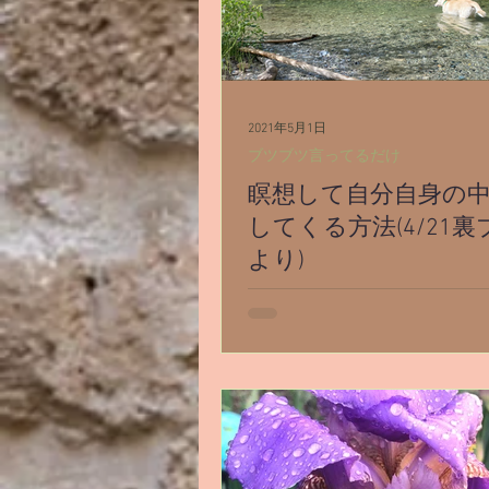
2021年5月1日
ブツブツ言ってるだけ
瞑想して自分自身の
してくる方法(4/21
より)
こんにちは！(・∀・) 4月21
す。 先日りべるらさん（あき
ん）が、【瞑想】についてイ
話していて。 あきっちゃんイ
イブ そのインスタライブを見
んさんが、ブログで瞑想につ
て。 一縷の光【瞑想・ヨガ 
呼吸？】...