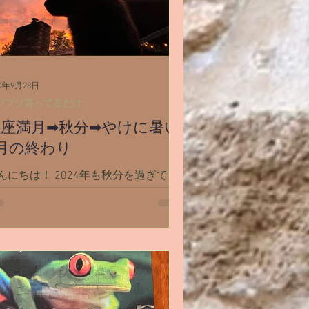
24年9月28日
ツブツ言ってるだけ
魚座満月➡秋分➡やけに暑い
月の終わり
んにちは！ 2024年も秋分を過ぎて、
りあと3ヶ月ほどですね。 シャスタは
月の終わりにしてはやけに気温が高く
「今年の秋はどこ？」という感じで
。 さらにここから車で1時間ほど山を
りたReddingという町まで行くと「秋
てなんだっけ？」という気温です
...