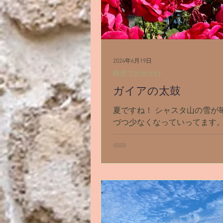
2024年6月19日
瞑想でお出かけ
ガイアの太鼓
夏ですね！ シャスタ山の雪が
づつ少なくなっていってます。
のお庭の花たちがキレイでお
い🌹 👇この花、沈丁花みたい
匂いがする！「Milkweed」
す。 「はじまりからずっと流
い」という印象の2024年も、
ぎよう...