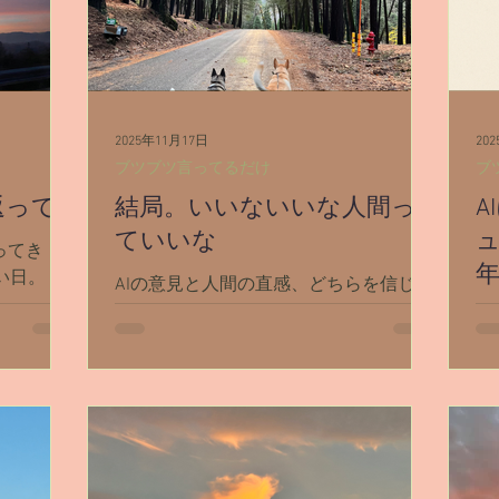
シャスタ
ダンスミュア
覚醒／毒出し
妊娠・出
女の地球の守り方
家作り
月の楽園
2025年11月17日
20
ブツブツ言ってるだけ
ブ
返って
結局。いいないいな人間っ
A
ていいな
ュ
ってき
年
い日。 こ
AIの意見と人間の直感、どちらを信じる
つ、昼間の
のか？ スピリチュアル、脳科学、AIをめ
A
増えてい
ぐって友人と語り合ったリアルな対話か
ル
」の日。
ら、“答えの出ない問い”と人間の会話の
ア
は、今は夕
価値を探ります。
脳
隠れてし
化
が学校に
す
ので毎年
していま