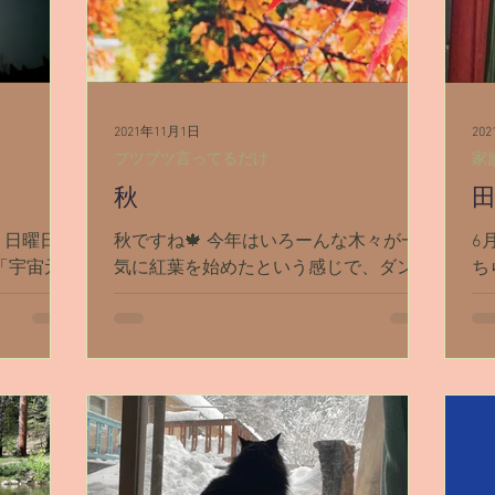
2021年11月1日
20
ブツブツ言ってるだけ
家
秋
、日曜日の
秋ですね🍁 今年はいろーんな木々が一
6
 「宇宙元
気に紅葉を始めたという感じで、ダンス
ち
おめでとう
ミュアに引っ越してきて今年が1番綺麗
で
今日で2ヶ
な秋って気がしてます(*´ω｀) 👇先日検
歳
た3月3
診に行く途中、シャスタの町で動画撮っ
ら
どん増え
てみました🎥 10月の終わりに娘のお誕
す
生児らしく
生日があり、このブログも丸5年の記念
人
日でした...