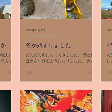
2023年11月17日
20
ブツブツ言ってるだけ
ブ
とか
冬が始まりました
4
の能力に自
だんだん冬になってきました。 朝と夜
4
る私です
は火をつけるようになりました。 火を
に
てムズい
つけると猫が集まってきます🐈 4歳にな
し
ルなリー
ったモモタン モモが4歳という事は、私
2
すが。 前
達家族がシャスタに住んで丸5年が経っ
た
ング】や
ていて。 気付いたら上3人は高校生と中
ー
学生です。...
濃