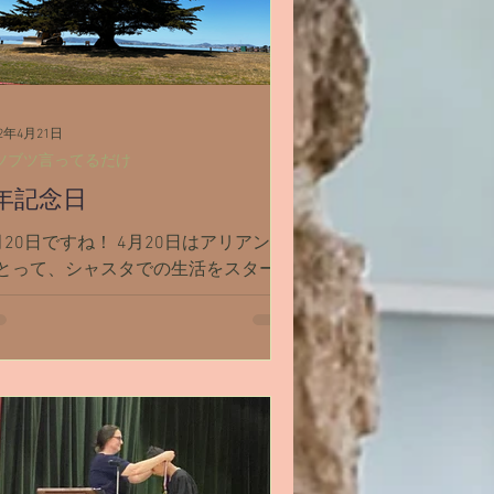
22年4月21日
ツブツ言ってるだけ
年記念日
月20日ですね！ 4月20日はアリアン家
とって、シャスタでの生活をスタート
た記念日です。 この家に住み始めた
018年4月20日から、丸4年が過ぎまし
。 あっという間だったような、物凄
ーく長かったような。 色々詰まった
いいいい4年間だった！！...