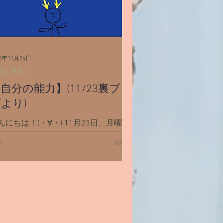
20年11月24日
醒／毒出し
自分の能力】(11/23裏ブロ
より)
んにちは！(・∀・) 11月23日、月曜日
す。 『自分の能力』って不思議なも
だなあ。 と、思わせられる出来事が
近ありました。 まだ頭の中で上手く
とまってないので、ここでブツブツ書
てまとめてみます。 私たち人間それ
れに沢山の【過去生】があって。...