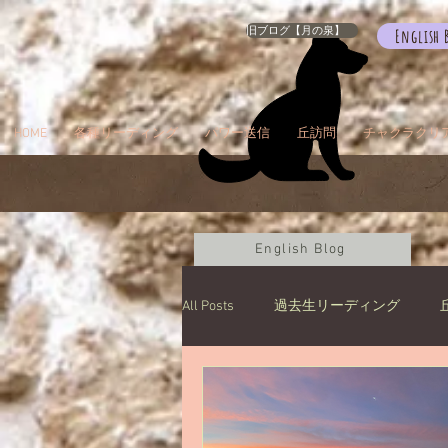
旧ブログ【月の泉】
English 
HOME
各種リーディング
パワー送信
丘訪問
チャクラクリ
English Blog
All Posts
過去生リーディング
カルマパターン
石
お知