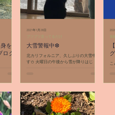
2021年1月28日
20
ブツブツ言ってるだけ
覚
中身を癒
大雪警報中❆
【
裏ブログ
グ
北カリフォルニア、久しぶりの大雪中で
す⛄ 火曜日の午後から雪が降りはじ
こ
め、夜には停電になりました。 水曜の
で
日、日曜日で
朝に電気は復旧してましたが、それ以来
ん
っちゃ
ちょこちょこと短時間停電したりしてま
最
ンスタでお
す。 犬たち（特にモモ）は大喜び！ モ
ま
ンスタラ
モの冬毛はすごく多くて密集してて、毛
い
たゆぁた
の表面が濡れても水分が...
ぞ
いて書いて
つまりは