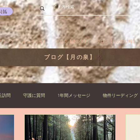
Blog
アリング
ギューカード
ブログ【月の泉】
サロン【月の遊び場】
ブログ【月の泉】
丘訪問
守護に質問
1年間メッセージ
物件リーディング
らせ
ご挨拶
過去生
瞑想でお出かけ
旅／お出かけ