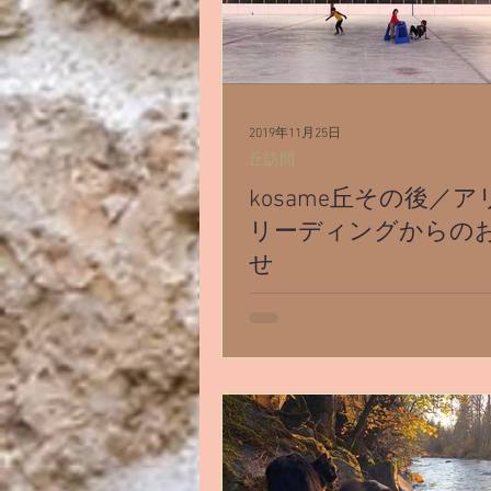
2019年11月25日
丘訪問
kosame丘その後／
リーディングからの
せ
kosame丘イベント終了後。 
んから追加のご報告がありまし
ぁたんです ちょっとお願いが
て… 丘解放が始まる前から何
【☆☆】（とある地名）って
浮かんで それとは関係ないか
せんが...