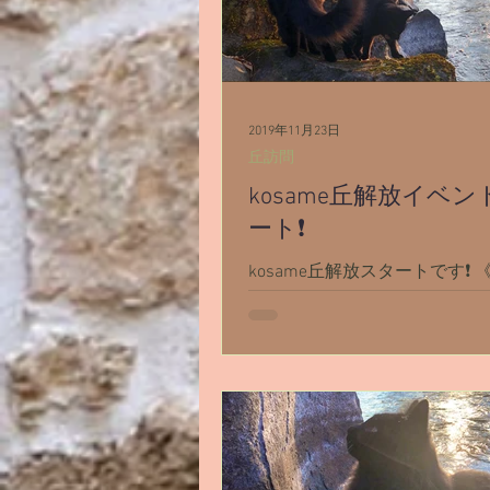
2019年11月23日
丘訪問
kosame丘解放イベ
ート❗️
kosame丘解放スタートです❗️ 
生月＆記念日パーティー／年
癒す会》 11月23日15時スター
24日23時終了（日本時間） 
加表明は・・・ アリアン 赤い服 アキ
ラ、アナドラ、ライディーン
(鶴・亀)、火の鳥メロディと一..