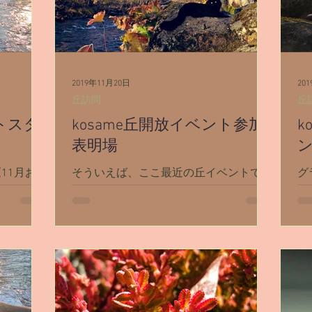
2019年11月20日
20
丘訪問
丘
ントスタ
kosame丘開放イベント参加
k
表明場
《11月お誕
そういえば、ここ最近の丘イベントでは
グ
末の色々を
参加表明してないなー、と思いまして。
宙
ト、11月
今回、ちょっと初の試みを。 遊び場に
ー
遊び場の参
【kosame丘開放イベント参加表明場】
に
のスレッドを作ってみました！ ☟こんな
気
、カラス
感じで使用したいと思います。
じ
.
【kosame丘開放イベント参加表明場】
「
の使い方...
え