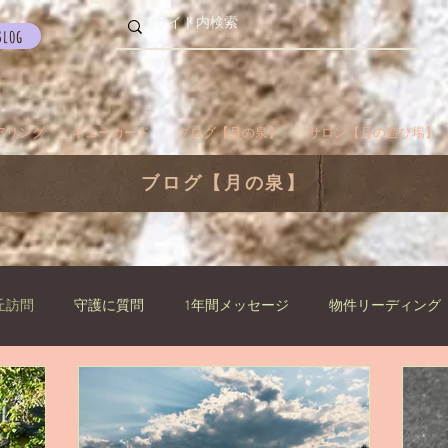
Blog
アリング
ギューカード
ブログ【月の泉】
サロン【月の遊び場】
ブログ【月の泉】
丘訪問
守護に質問
1年間メッセージ
物件リーディング
らせ
ご挨拶
過去生
瞑想でお出かけ
旅／お出かけ