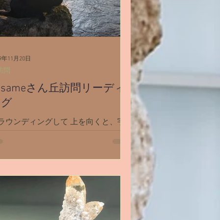
19年11月20日
訪問
osameさん丘訪問リーディ
ング
ラウンディングして 上を向くと、宇
にライディーン（黒馬姿） ライディ
ンに乗ってkosameさんの丘へ飛ぶ 丘
到着して まず見えたのは、灰色の空
 あれ？ ライディーンが来たのに、黒
ゃない？ 灰色・・・。 あんまり
闇！」って感じはしない 下に町が見
てきた...