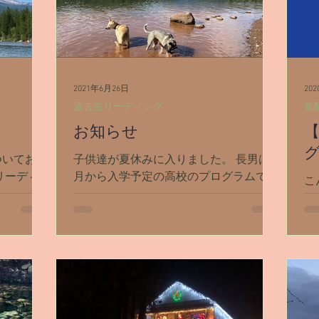
2021年6月26日
20
過去生リーディング
覚
お知らせ
【
グ
ついてお知
子供達が夏休みに入りました。 長男は9
リーディ
月から入学予定の高校のプログラムで、
こ
ーを一時オ
毎日忙しそうにしています。 次男と娘
で
い事にご依
は小学校のサマースクールに通ってい
ん
ール返信す
て、「スクール」と言っても勉強はせず
最
ちゃいまし
毎日遊べて、先生と一緒にみんなでドロ
ま
ーンを飛ばしたり、ろくろを回して焼き
い
物を作ったり、楽しそう...
ぞ