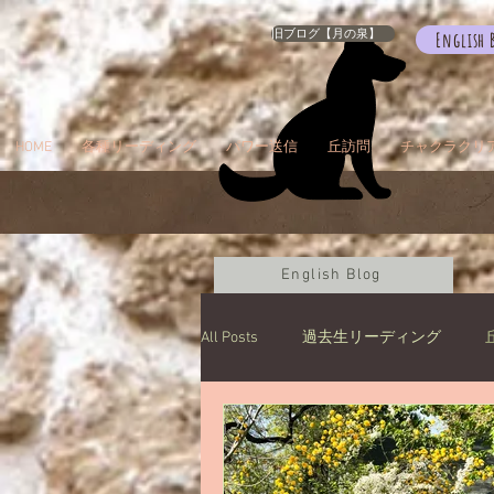
旧ブログ【月の泉】
English 
HOME
各種リーディング
パワー送信
丘訪問
チャクラクリ
English Blog
All Posts
過去生リーディング
カルマパターン
石
お知