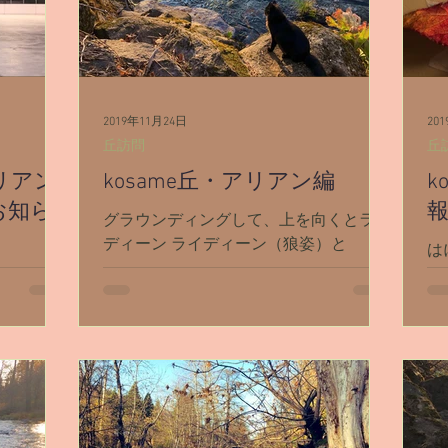
2019年11月24日
20
丘訪問
丘
アリアン
kosame丘・アリアン編
k
お知ら
グラウンディングして、上を向くとライ
ディーン ライディーン（狼姿）と
はにさ
kosame丘へ飛ぶ ライディーンはこない
た➰😃 着いた
ゆぁたんさ
だガイアさんから貰った花を食べて天使
るボ
た。 ゆ
界に行ってから、もう真っ黒じゃない
れたり ゆぁた
ありまし
もうすぐ夜になる空と同じ色 濃い紺
ち
故か
色〜うすい紺色のグラデーション ーー
子
いう文字が
ー...

もしれま