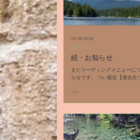
2021年7月1日
お知らせ
続・お知らせ
またリーディングメニューに
らせです。 つい最近【過去生
ング】と【丘訪問】のメニュ
ープンしました。 が。 嬉し
頼をどんどん頂きまして、メ
ら間に合ってない状態になっ
た(・・;) ので。...