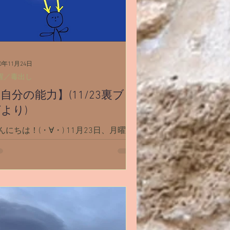
20年11月24日
醒／毒出し
自分の能力】(11/23裏ブロ
より)
んにちは！(・∀・) 11月23日、月曜日
す。 『自分の能力』って不思議なも
だなあ。 と、思わせられる出来事が
近ありました。 まだ頭の中で上手く
とまってないので、ここでブツブツ書
てまとめてみます。 私たち人間それ
れに沢山の【過去生】があって。...