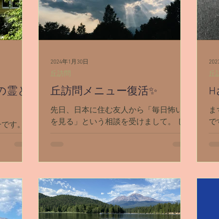
シャスタ
ダンスミュア
覚醒／毒出し
妊娠・出
女の地球の守り方
家作り
月の楽園
2024年1月30日
20
丘訪問
丘
の霊と
丘訪問メニュー復活✨
H
先日、日本に住む友人から「毎日怖い夢
ま
を見る」という相談を受けまして。 じ
で
子です。
ゃあ丘をチェックしてみるか。 なんな
い
で、行って
ら一緒にチェックしに行こうか。 とい
ー
からないの
う事になり。 友人と2人で【丘訪問ツア
ら
誰かの何
ー】をしてみました。 ーーー zoomで繋
い
れないと思
がって、小一時間ほどぺちゃくちゃお喋
狼
てみます。
りした後、まず...
ン