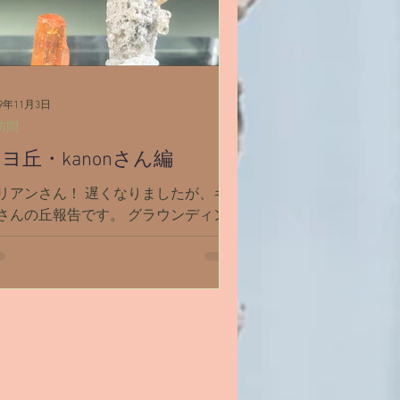
19年11月3日
訪問
ヨ丘・kanonさん編
ンさん！ 遅くなりましたが、キ
んの丘報告です。 グラウンディン
したら、ふわぁっとうすい黄色に包ま
くと、とても賑やか。た
んの人がいました。 広場にはカラ
ルな大きな旗がなびいていて、その旗
で龍たちが遊んでいました。 ...