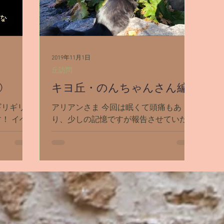
2019年11月1日
丘訪問
②
キヨ丘・のんちゃんさん編
ギリギリ直
アリアンさま 今回は眠くて頭痛もあ
！ イベ
り、少しの記憶ですが報告させていただ
〜！ って
きます。 丘には黒い大きな翼で行きま
丘へ キ
した。 入り口に「となりのトトロ」に
（広場の
出てくるような大きな木がありました。
）の外側
木の幹の穴をくぐると、ながーいトンネ
んなはそ
ルになっていて、そこを楽しい気分で滑
り、出てきたと...