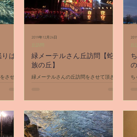
2019年12月24日
20
丘訪問
丘
怒りは
緑メーテルさん丘訪問【蛇
族の丘】
）をさせて
緑メーテルさんの丘訪問をさせて頂きま
ち
んリーディン
した🐍 （＊緑メーテルさん過去生リー

 ＊
ディング《蛇族》） （＊緑メーテルさ
し
グ②・他
ん過去生リーディング②《蛇族の魔法の
へ
OMIさん
サークル》） 蛇族の丘は、今まで見た
ず
..
色んな丘とだいぶ違いました。 驚きの
ー
蛇族丘システムでした！ でもとっても
ー
素敵な丘でした✨...
みる