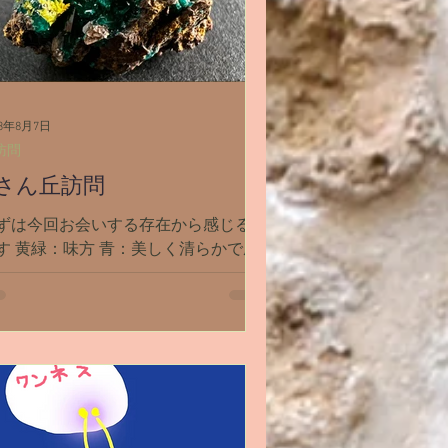
産・不妊
斉木のじいさん
夢
23年8月7日
訪問
さん丘訪問
ずは今回お会いする存在から感じる色
す 黄緑：味方 青：美しく清らかで脆
 白：清純 赤：煮えたぎる想い ーーー
ーー リーディングに入ろうと思った
、誰かの声が頭に響いた 「準備は良
か？」 ライディーン（闇担当の黒
）だ なんで出てきたの？今リーディ
グ中なのに...