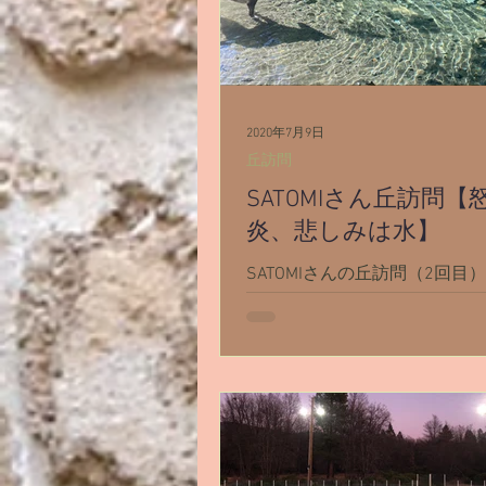
2020年7月9日
丘訪問
SATOMIさん丘訪問【
炎、悲しみは水】
SATOMIさんの丘訪問（2回目
頂きました(^^) ＊SATOMIさ
グ①・会わなければならない人
SATOMIさん過去生リーディン
人を信じる事への恐怖心 ＊SAT
過去生リーディング②・冥界編.