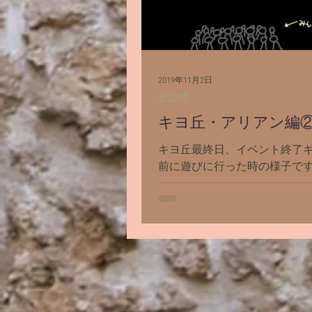
2019年11月2日
丘訪問
キヨ丘・アリアン編
キヨ丘最終日、イベント終了
前に遊びに行った時の様子です
ント終了まであと5分しかない
ギリギリの時間にアキラとキヨ
ヨ丘はまた夜 パーティー会場
一部をレンガ塀で囲んだ場所
に、焚き火が用意されてて 皆
こに集まってるみたい...