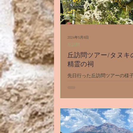
イベント
シャスタ編スタート
自殺
アリス
天使エリア
2024年5月8日
丘訪問
丘訪問ツアー/タヌキ
精霊の祠
先日行った丘訪問ツアーの様
丘の様子はそれぞれ皆違うの
みるまで何を見てくるかは分
ですが。 この丘訪問の様子が
かしらのヒントになるかもし
い、ご本人に了承を得て書い
春です🌸...