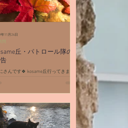
19年11月24日
訪問
osame丘・パトロール隊の
報告
んです🍀 kosame丘行ってきまし
途端T父さんに一抱えもあ
ーリング🎳ボールを ホイッと渡さ
んさんにパグしたり のん
ゃんのカラフルソフトクリームをのり
と30cmもあるようなソフトクリーム
をすすっておりました ...