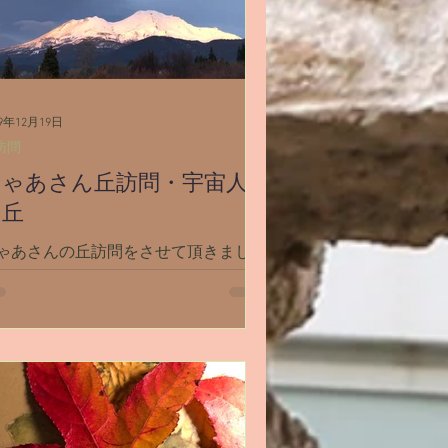
19年12月19日
訪問
ちゃあさん丘訪問・宇宙人
の丘
ゃあさんの丘訪問をさせて頂きました
 昨日のぐるぐる雲 グラウンディング
て アナドラに乗ってちゃあさんの丘
 （アキラもシルバに乗って同行） ま
見えたのは【銀色】 あたり一面、ず
ーっとピカピカの銀色！ なにこの丘
ーー！？(◎_◎;) 銀色の地面に降りて
...