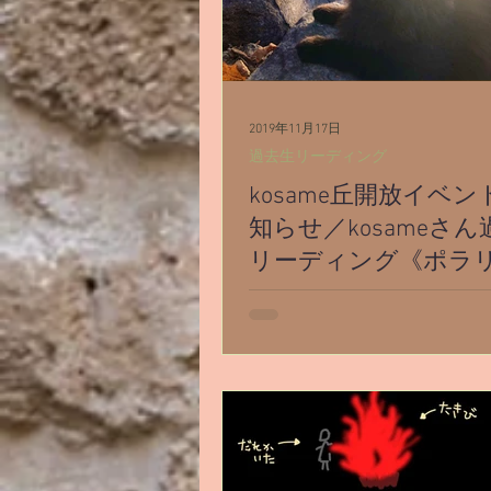
2019年11月17日
過去生リーディング
kosame丘開放イベ
知らせ／kosameさん
リーディング《ポラ
今月、kosameさんの丘開放
計画中です！ 私が2016年10
を書き始めて、11月にはもうko
んと知り合っていました。 確
ブログ記事にコメントを頂い
なー(*´ω｀) ブログ書き始め
まだまだ大きな毒出し真っ最中で