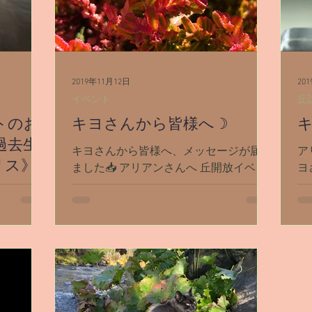
2019年11月12日
20
イベント
丘
ントのお
キヨさんから皆様へ☽
キ
過去生
キヨさんから皆様へ、メッセージが届き
アリア
リス》
ました📥 アリアンさんへ 丘開放イベン
ヨさ
ト、ありがとうございました。 アリア
グ
イベントを
ンさんの丘訪問した文章を読んだ感想で
れて、 丘に着
月にブログ
まずびっくりしたのは光と闇の大聖堂、
くさ
sameさ
私自身が想像していたよりも大きくて驚
フ
か最初は
きましたΣ(-∀-；)...
たんだった
の頃、私は
。...