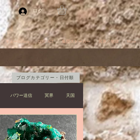
ログイン
ギューGallery
CONTACT
集団ストーカー
冥界／地獄
More
ブログカテゴリー・日付順
パワー送信
冥界
天国
ブツブツ言ってるだけ