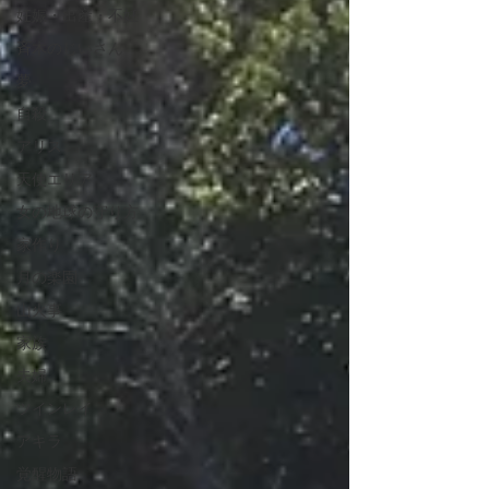
妊娠・出産・不妊
斉木のじいさん
夢
自殺
アリス
天使エリア
女の地球の守り方
家作り
月の楽園
山火事
家族
夫婦
ツインレイ
アキラ
覚醒物語