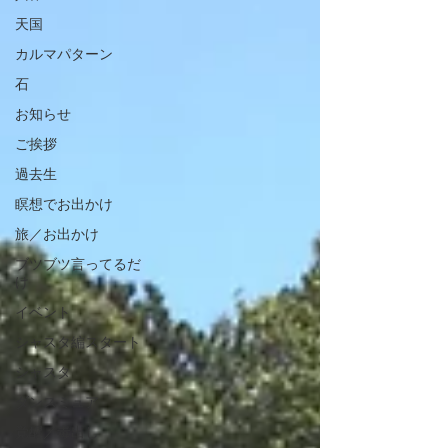
天国
カルマパターン
石
お知らせ
ご挨拶
過去生
瞑想でお出かけ
旅／お出かけ
ブツブツ言ってるだ
け
イベント
シャスタ編スタート
シャスタ
ダンスミュア
覚醒／毒出し