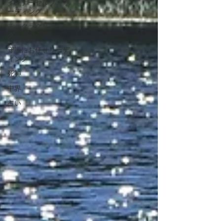
インナーセルフ・リ
ーディング
チャクラクリアリン
グ
守護にお任せリーデ
ィング
死神
中界
占い