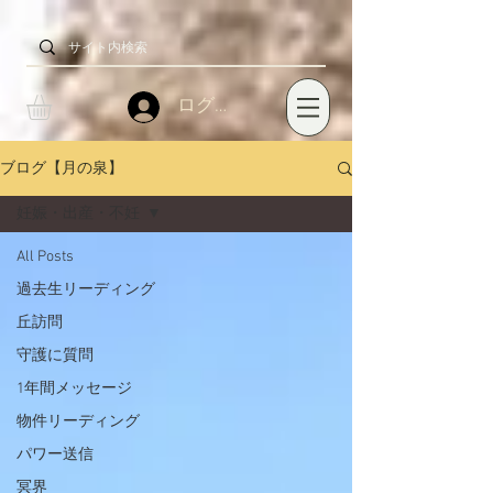
ログイン
ブログ【月の泉】
妊娠・出産・不妊
All Posts
過去生リーディング
丘訪問
守護に質問
1年間メッセージ
物件リーディング
パワー送信
冥界