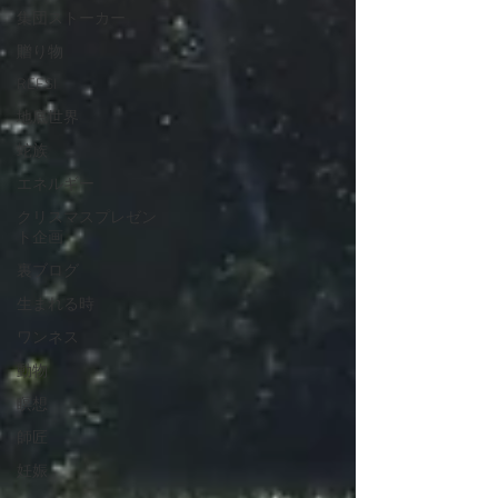
集団ストーカー
贈り物
REFSI
地底世界
蛇族
エネルギー
クリスマスプレゼン
ト企画
裏ブログ
生まれる時
ワンネス
動物
瞑想
師匠
妊娠