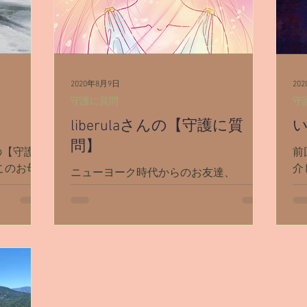
2020年8月9日
20
守護に質問
守
liberulaさんの【守護に質
問】
の【守護に
前
このお母
介
ニューヨーク時代からのお友達、
ているお母
問
liberulaさんの【守護に質問】をさせて
ので、質問
な
頂きました！ 【守護に質問】は質問内
質問回答に
ロ
容が個人情報含んでたりするので、全部
エジプトの
で
まるっとブログに載せたことはないので
んでし
る
すが。 今回はliberulaさんが「載せてい
いよ〜」と言ってくれて、しかもリーデ
ィング結果...