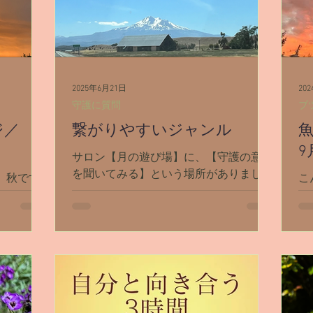
シャスタ
ダンスミュア
覚醒／毒出し
妊娠・出
女の地球の守り方
家作り
月の楽園
2025年6月21日
20
守護に質問
ブ
ジ／
繋がりやすいジャンル
9
サロン【月の遊び場】に、【守護の意見
を聞いてみる】という場所がありまし
。秋です
こ
て。 サロンメンバーが月に1回そこで守
℃で夏っぽ
残
護さんに質問出来て、私が守護さんに聞
下がり秋に
9
いた答えを返信する、という場所なんで
炉を使い
て
すが。 今年に入って【守護の意見を聞
【守護の
す
いてみる】に...
深い言葉が
下
てワクワ
っ
が。