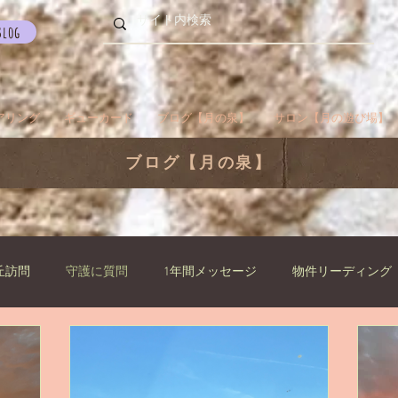
Blog
アリング
ギューカード
ブログ【月の泉】
サロン【月の遊び場】
ブログ【月の泉】
丘訪問
守護に質問
1年間メッセージ
物件リーディング
らせ
ご挨拶
過去生
瞑想でお出かけ
旅／お出かけ