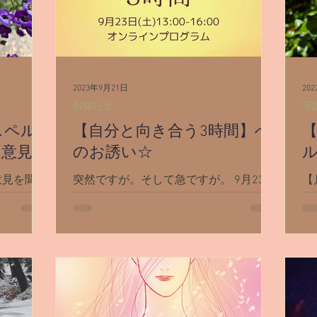
2023年9月21日
20
お知らせ
守
スペル
【自分と向き合う3時間】へ
の意見）
のお誘い☆
意見を聞い
突然ですが。そして急ですが。 9月23日
【
ガーとい
土曜日(日本時間)、日本のお友達RIKIち
い
のでしょう
ゃん主催のイベントに参加します！
が
かして生
【自分と向き合う3時間】というZoomイ
業
う質問が
ベントです☆ RIKIちゃんと「地球のため
娠
がとても
に、人間1人1人が自分ととことん向き合
真
介させて下
って『気付き』を得て変わっていかねば
や
ね...
デ