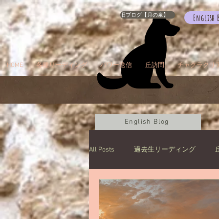
旧ブログ【月の泉】
English 
HOME
各種リーディング
パワー送信
丘訪問
チャクラクリ
English Blog
All Posts
過去生リーディング
カルマパターン
石
お知