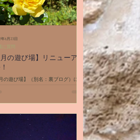
22年6月23日
護に質問
【月の遊び場】リニューア
ル！
月の遊び場】（別名：裏ブログ）につ
てお知らせです！ 2020年にコロナ禍
始まって子供達の学校がオンライン授
になり、それが終わったら今度は妊
、出産があって。今は0歳児の子育て
っ最中で。 【過去世リーディング】
【丘訪問】など長時間必要とするリー
ィングをするのが難...