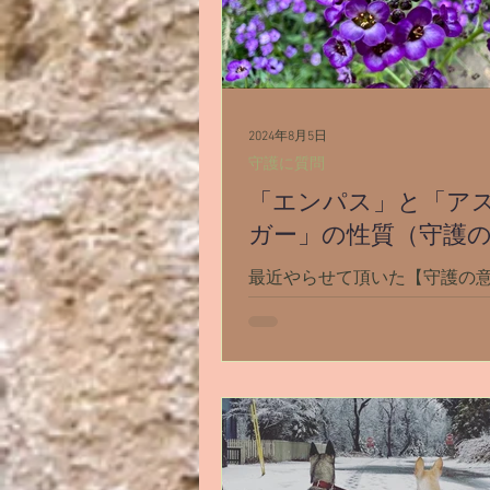
2024年8月5日
守護に質問
「エンパス」と「ア
ガー」の性質（守護
最近やらせて頂いた【守護の
てみる】で 私はなぜアスペル
う性質を持って生まれてきた
か。 また、この性質をどう活
きていけばいいですか。 とい
ありまして。 守護さんの回答
興味深かったので、ここで紹
さい。...