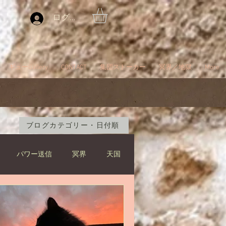
ログイン
ギューGallery
CONTACT
集団ストーカー
冥界／地獄
More
ブログカテゴリー・日付順
パワー送信
冥界
天国
ブツブツ言ってるだけ