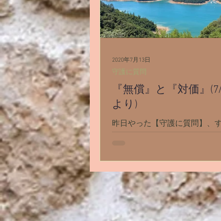
2020年7月13日
守護に質問
『無償』と『対価』(7
より)
昨日やった【守護に質問】、
になるリーディングでした。 
シャーのある仕事を任されが
い引き受けてしまいますが、 
ほほんと仕事がしたいという
イルに合っていないので、そ
しめられます。なぜプレッシ
仕事に任命されがちなの...