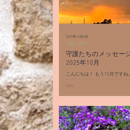
イベント
シャスタ編スタート
自殺
アリス
天使エリア
2025年10月6日
守護に質問
守護たちのメッセー
2025年10月
こんにちは！ もう10月ですね
ね🍁 シャスタは先週まで30
かったけど、今週から気温が
突入。夜は7℃くらいなので暖
始めました。 先日サロン内の
意見を聞いてみる】で、興味
ありました。 「最近疲れてい
ク出来ない」...