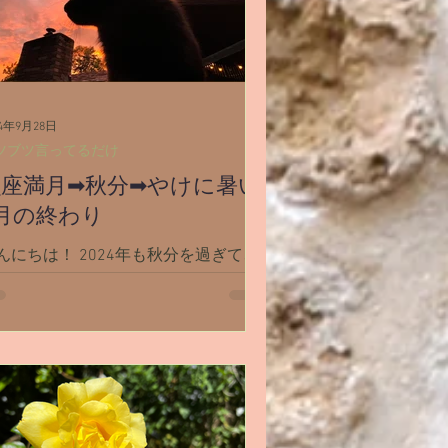
産・不妊
斉木のじいさん
夢
24年9月28日
ツブツ言ってるだけ
魚座満月➡秋分➡やけに暑い
月の終わり
んにちは！ 2024年も秋分を過ぎて、
りあと3ヶ月ほどですね。 シャスタは
月の終わりにしてはやけに気温が高く
「今年の秋はどこ？」という感じで
。 さらにここから車で1時間ほど山を
りたReddingという町まで行くと「秋
てなんだっけ？」という気温です
...