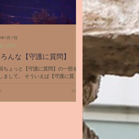
20年7月17日
護に質問
いろんな【守護に質問】
回ちょっと【守護に質問】の一部を紹
しまして。 そういえば【守護に質
】の内容ってブログで紹介した事ない
。 ほとんどは個人的な質問だからブ
グに載せるとか考えた事なかったな。
も興味深い回答けっこうあった気がす
な。 と思いまして。...