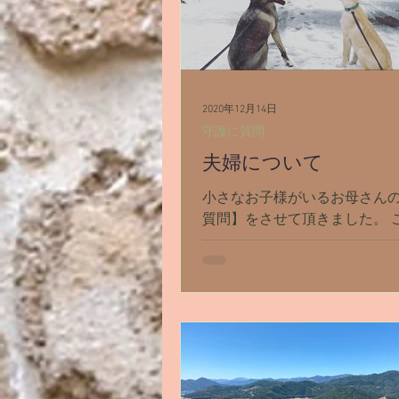
2020年12月14日
守護に質問
夫婦について
小さなお子様がいるお母さん
質問】をさせて頂きました。 
さんと同じような悩みを抱え
さんはきっと沢山居ると思う
と回答を1つご紹介します。 
出てきてくれた守護さんは、
ファラオ『メンカウラー』さ
た。...