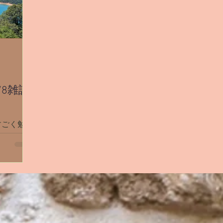
/8雑談
すごく勉強
「プレッ
ちでついつ
本当はの
自分のスタ
のたびに苦
ャーのある