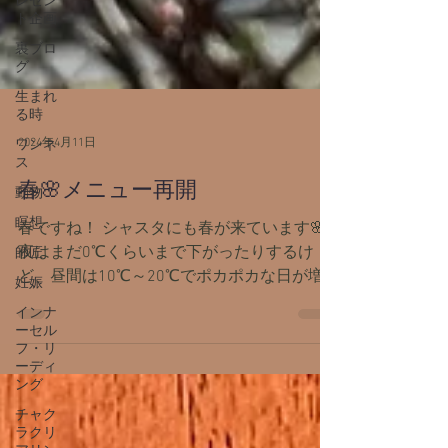
レゼン
ト企画
裏ブロ
グ
生まれ
る時
ワンネ
ス
動物
2024年4月11日
瞑想
春🌸メニュー再開
師匠
妊娠
春ですね！ シャスタにも春が来ています🌸
夜はまだ0℃くらいまで下がったりするけ
インナ
ーセル
ど、昼間は10℃～20℃でポカポカな日が増
フ・リ
えてきました。寒暖差が激しい時期です。
ーディ
空が青の濃さで、夏が近付いてるのを感じま
ング
す。 春はお散歩が楽しいです♪ 暑すぎず寒す
チャク
ぎず。お花がいっぱい！...
ラクリ