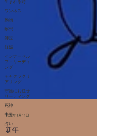
生まれる時
ワンネス
動物
瞑想
師匠
妊娠
インナーセル
フ・リーディ
ング
チャクラクリ
アリング
守護にお任せ
リーディング
死神
中界
占い
2022年1月11日