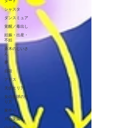
タート
シャスタ
ダンスミュア
覚醒／毒出し
妊娠・出産・
不妊
斉木のじいさ
ん
夢
自殺
アリス
天使エリア
女の地球の守
り方
家作り
月の楽園
山火事