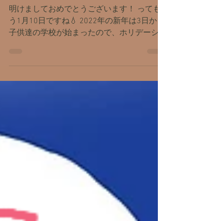
新年
明けましておめでとうございます！ っても
う1月10日ですね💧 2022年の新年は3日から
子供達の学校が始まったので、ホリデーシー
ズンからサクッと日常に戻りました。 私は
現在妊娠32週、9カ月に入りました。 先日
『都会の病院』にエコー検査しに行って、ど
うやらお腹の赤ちゃんが...