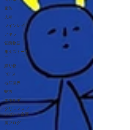
家族
夫婦
ツインレイ
アキラ
覚醒物語
集団ストーカ
ー
贈り物
REFSI
地底世界
蛇族
エネルギー
クリスマスプ
レゼント企画
裏ブログ