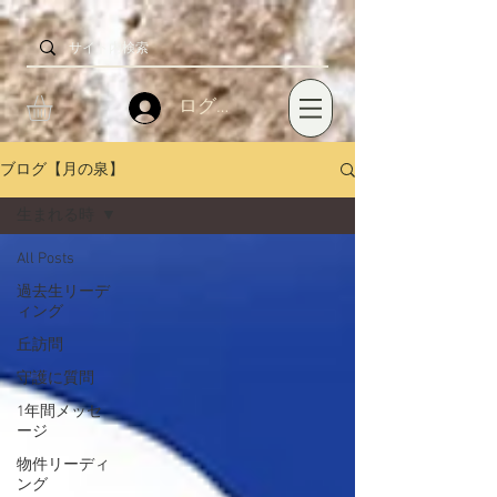
ログイン
ブログ【月の泉】
生まれる時
All Posts
過去生リーデ
ィング
丘訪問
守護に質問
1年間メッセ
ージ
物件リーディ
ング