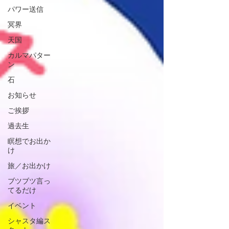
パワー送信
冥界
天国
カルマパター
ン
石
お知らせ
ご挨拶
過去生
瞑想でお出か
け
旅／お出かけ
ブツブツ言っ
てるだけ
イベント
シャスタ編ス