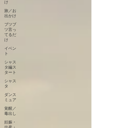
け
旅／お
出かけ
ブツブ
ツ言っ
てるだ
け
イベン
ト
シャス
タ編ス
タート
シャス
タ
ダンス
ミュア
覚醒／
毒出し
妊娠・
出産・