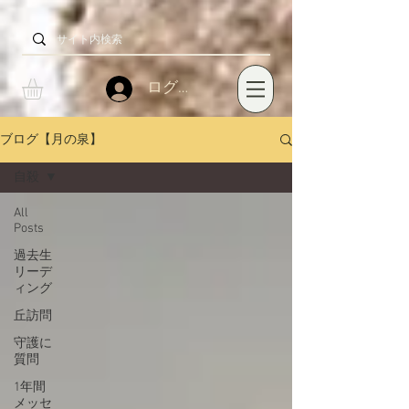
ログイン
ブログ【月の泉】
自殺
All
Posts
過去生
リーデ
ィング
丘訪問
守護に
質問
1年間
メッセ