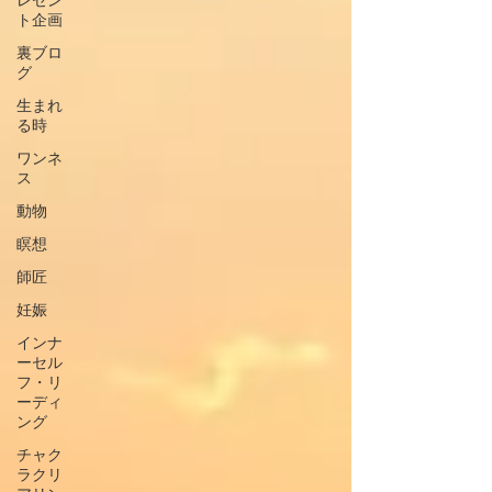
レゼン
ト企画
裏ブロ
グ
生まれ
る時
ワンネ
ス
動物
瞑想
師匠
妊娠
インナ
ーセル
フ・リ
ーディ
ング
チャク
ラクリ