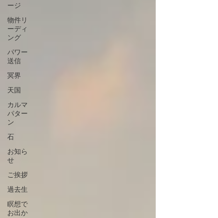
ージ
物件リ
ーディ
ング
パワー
送信
冥界
天国
カルマ
パター
ン
石
お知ら
せ
ご挨拶
過去生
瞑想で
お出か