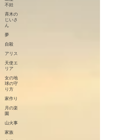
不妊
斉木の
じいさ
ん
夢
自殺
アリス
天使エ
リア
女の地
球の守
り方
家作り
月の楽
園
山火事
家族