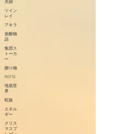
夫婦
ツイン
レイ
アキラ
覚醒物
語
集団ス
トーカ
ー
贈り物
REFSI
地底世
界
蛇族
エネル
ギー
クリス
マスプ