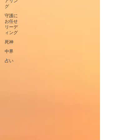
アリン
グ
守護に
お任せ
リーデ
ィング
死神
中界
占い