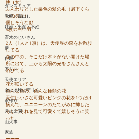
使（女）
ダンスミュア
ふんわりとした栗色の髪の毛（肩下くら
いの長さ）
覚醒／毒出し
優しそうな顔
妊娠・出産・不妊
6枚の白い羽
斉木のじいさん
2人（1人と1頭）は、天使界の森をお散歩
夢
してる
森の中の、そこだけ木々がない開けた場
自殺
所に出て、上から太陽の光をさんさんと
アリス
浴びてる
天使エリア
花が咲いてる
女の地球の守り方
色んな色の、色んな種類の花
天使は小さな可愛いピンクの花を1つだけ
家作り
摘んで、ユニコーンのたてがみに挿した
月の楽園
そしてそれを見て可愛くて嬉しそうに笑
った
山火事
家族