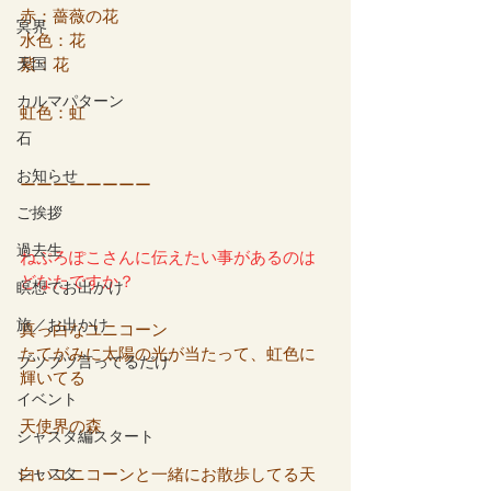
赤：薔薇の花
冥界
水色：花
天国
紫：花
カルマパターン
虹色：虹
石
お知らせ
ーーーーーーーー
ご挨拶
過去生
ねぷろぽこさんに伝えたい事があるのは
どなたですか？
瞑想でお出かけ
旅／お出かけ
真っ白なユニコーン
たてがみに太陽の光が当たって、虹色に
ブツブツ言ってるだけ
輝いてる
イベント
天使界の森
シャスタ編スタート
シャスタ
白いユニコーンと一緒にお散歩してる天