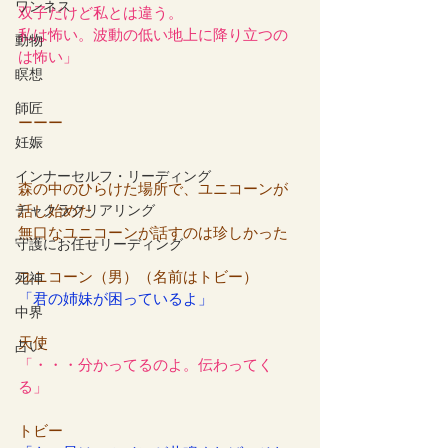
ワンネス
双子だけど私とは違う。
私は怖い。波動の低い地上に降り立つの
動物
は怖い」
瞑想
師匠
ーーー
妊娠
インナーセルフ・リーディング
森の中のひらけた場所で、ユニコーンが
チャクラクリアリング
話し始めた
無口なユニコーンが話すのは珍しかった
守護にお任せリーディング
ユニコーン（男）（名前はトビー）
死神
「君の姉妹が困っているよ」
中界
天使
占い
「・・・分かってるのよ。伝わってく
る」
トビー