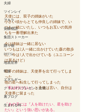
ーーー
夫婦
ツインレイ
天使には、双子の姉妹がいた
アキラ
小さい頃からとても仲良しの姉妹で、い
つも一緒にいたし、いつもお互いの気持
覚醒物語
ちを一番理解出来た
集団ストーカー
今は姉妹は一緒に居ない
贈り物
いつもは2人一緒に出かけていた森の散歩
REFSI
に、今は1人で出かけている（ユニコーン
は居るけど）
地底世界
蛇族
双子の姉妹は、天使界を出て行ってしま
った
エネルギー
他の星へ転生して行ってしまった
「私は行けない」
と天使は言い、自分は
クリスマスプレゼント企画
天使界に留まった
裏ブログ
「あの子には『人を助けたい、星を助け
生まれる時
たい』という強い思いがある。