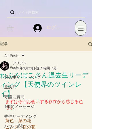
ログイン
記事
All Posts
アリアン
All Posts
2021年3月23日
読了時間: 4分
ねぷろぽこさん過去生リーデ
過去生リーディング
ィング【天使界のツインレ
丘訪問
イ】
守護に質問
まずは今回お会いする存在から感じる色
1年間メッセージ
です
物件リーディング
黄色：菜の花
パワー送信
ピンク：桜の花