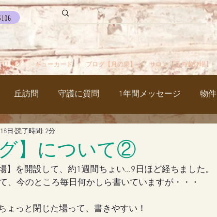
Blog
アリング
ギューカード
ブログ【月の泉】
サロン【月の遊び場】
丘訪問
守護に質問
1年間メッセージ
物件
月18日
読了時間: 2分
国
カルマパターン
石
お知らせ
ご挨拶
グ】について②
場】を開設して、約1週間ちょい…9日ほど経ちました。
出かけ
ブツブツ言ってるだけ
イベント
シャス
して、今のところ毎日何かしら書いていますが・・・
ちょっと閉じた場って、書きやすい！
覚醒／毒出し
妊娠・出産・不妊
斉木のじいさ