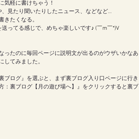
に気軽に書けちゃう！
や、見たり聞いたりしたニュース、などなど…
書きたくなる。
女の地球の守り方
家作り
月の楽園
を送ってる感じで、めちゃ楽しいです
♪ (￣m￣*)V
なったのに毎回ページに説明文が出るのがウザいかなあ
にしてみました。
裏ブログ』を選ぶと、まず裏ブログ入り口ページに行き
方：裏ブログ【月の遊び場へ】』をクリックすると裏ブ