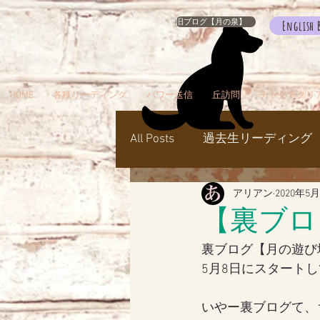
旧ブログ【月の泉】
English 
HOME
各種リーディング
パワー送信
丘訪問
チャクラクリ
All Posts
過去生リーディング
アリアン
2020年5
パワー送信
冥界
天
【裏ブロ
裏ブログ【月の遊び
瞑想でお出かけ
旅／お
5月8日にスタート
いやー裏ブログて、
シャスタ
ダンスミュア