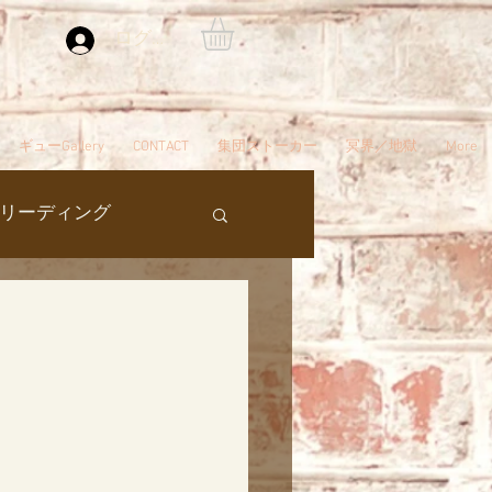
ログイン
ギューGallery
CONTACT
集団ストーカー
冥界／地獄
More
リーディング
過去生
タ編スタート
ん
夢
自殺