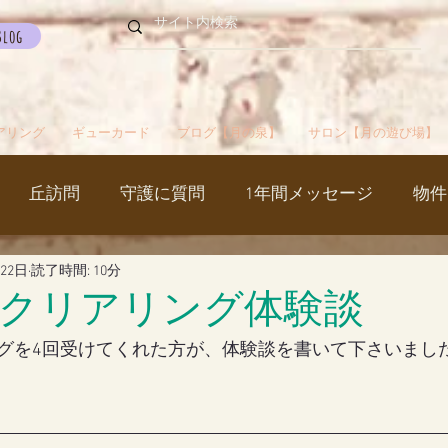
Blog
アリング
ギューカード
ブログ【月の泉】
サロン【月の遊び場】
丘訪問
守護に質問
1年間メッセージ
物件
月22日
読了時間: 10分
国
カルマパターン
石
お知らせ
ご挨拶
クリアリング体験談
グを4回受けてくれた方が、体験談を書いて下さいまし
出かけ
ブツブツ言ってるだけ
イベント
シャス
覚醒／毒出し
妊娠・出産・不妊
斉木のじいさ