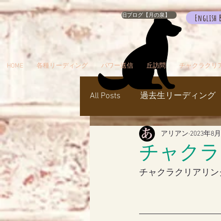
旧ブログ【月の泉】
English 
HOME
各種リーディング
パワー送信
丘訪問
チャクラクリ
All Posts
過去生リーディング
アリアン
2023年8
パワー送信
冥界
天
チャクラ
チャクラクリアリン
瞑想でお出かけ
旅／お
シャスタ
ダンスミュア