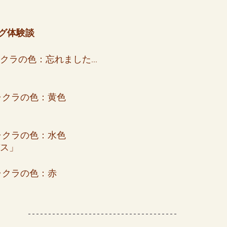
グ体験談
女の地球の守り方
家作り
月の楽園
/チャクラの色：忘れました...
/ チャクラの色：黄色
/ チャクラの色：水色
パス」
 チャクラの色：赤