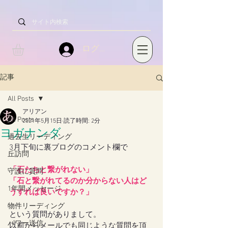
ログイン
記事
All Posts
アリアン
All Posts
2021年5月15日
読了時間: 2分
ヨガナンダ
過去生リーディング
3月下旬に裏ブログのコメント欄で
丘訪問
「石たちと繋がれない」
守護に質問
「石と繋がれてるのか分からない人はど
1年間メッセージ
うすれば良いですか？」
物件リーディング
という質問がありまして。
パワー送信
以前からメールでも同じような質問を頂