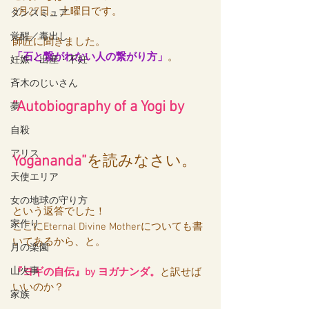
3月27日、土曜日です。
ダンスミュア
覚醒／毒出し
師匠に聞きました。
「石と繋がれない人の繋がり方」
。
妊娠・出産・不妊
斉木のじいさん
”Autobiography of a Yogi
 by 
夢
自殺
アリス
Yogananda”
を読みなさい。
天使エリア
女の地球の守り方
という返答でした！
家作り
ここにEternal Divine Motherについても書
いてあるから、と。
月の楽園
山火事
『ヨギの自伝』by ヨガナンダ。
と訳せば
いいのか？
家族