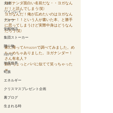
ヨガナンダ面白い名前だな・・ヨガなん
夫婦
だ！と読んでしまう(笑)
ツインレイ
ヨガなんだ！俺が広めたいのはヨガなん
だーー！！という人が書いた本、と勝手
アキラ
に思ってしまうけど実際中身はどうなん
覚醒物語
だろう(笑)
集団ストーカー
贈り物
家に帰ってAmazonで調べてみました。め
ちゃめちゃありました。ヨガナンダー！
REFSI
さん有名人？
地底世界
顔がちょっとパパに似てて笑っちゃった
ｗ
蛇族
エネルギー
クリスマスプレゼント企画
裏ブログ
生まれる時