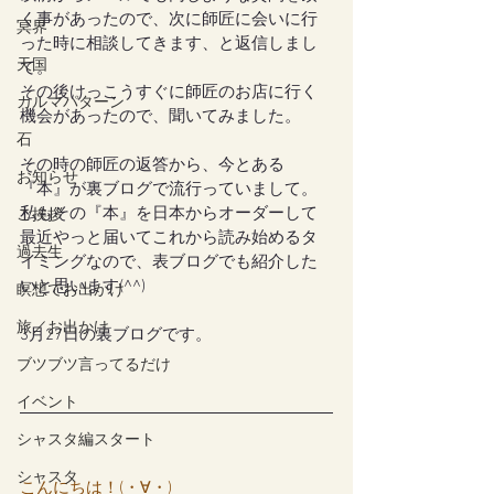
く事があったので、次に師匠に会いに行
冥界
った時に相談してきます、と返信しまし
天国
て。
その後けっこうすぐに師匠のお店に行く
カルマパターン
機会があったので、聞いてみました。
石
その時の師匠の返答から、今とある
お知らせ
『本』が裏ブログで流行っていまして。
私もその『本』を日本からオーダーして
ご挨拶
最近やっと届いてこれから読み始めるタ
過去生
イミングなので、表ブログでも紹介した
いと思います(^^)
瞑想でお出かけ
旅／お出かけ
3月27日の裏ブログです。
ブツブツ言ってるだけ
イベント
シャスタ編スタート
シャスタ
こんにちは！(・∀・) 