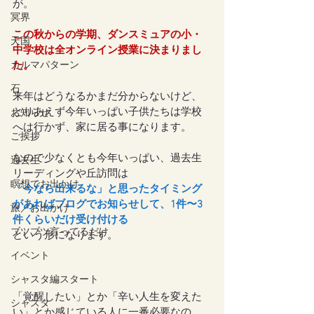
が。
冥界
この秋からの学期、ダンスミュアの小・
天国
中学校は全オンライン授業に決まりまし
カルマパターン
た。
石
来年はどうなるかまだ分からないけど、
とりあえず今年いっぱい子供たちは学校
お知らせ
へは行かず、家に居る事になります。
ご挨拶
なので少なくとも今年いっぱい、過去生
過去生
リーディングや丘訪問は
瞑想でお出かけ
「今なら出来るな」と思ったタイミング
があればブログでお知らせして、1件〜3
旅／お出かけ
件くらいだけ受け付ける
ブツブツ言ってるだけ
という形になります。
イベント
シャスタ編スタート
「覚醒したい」とか「辛い人生を変えた
シャスタ
い」とか感じている人に一番必要なの