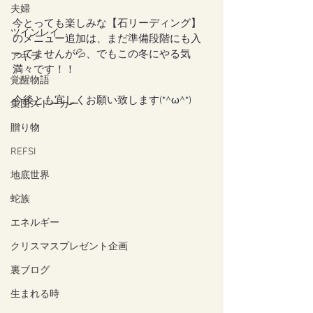
夫婦
今とっても楽しみな【石リーディング】
ツインレイ
のメニュー追加は、まだ準備段階にも入
ってませんが💦、でもこの冬にやる気
アキラ
満々です！！
覚醒物語
今後とも宜しくお願い致します
(*^ω^*)
集団ストーカー
贈り物
REFSI
地底世界
蛇族
エネルギー
クリスマスプレゼント企画
裏ブログ
生まれる時