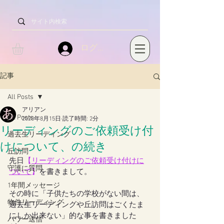
ログイン
記事
All Posts
アリアン
All Posts
2020年8月15日
読了時間: 2分
リーディングのご依頼受け付
過去生リーディング
けについて、の続き
丘訪問
先日
【
リーディングのご依頼受け付けに
守護に質問
ついて
】
を書きまして。
1年間メッセージ
その時に「子供たちの学校がない間は、
物件リーディング
過去生リーディングや丘訪問はごくたま
にしか出来ない」的な事を書きました
パワー送信