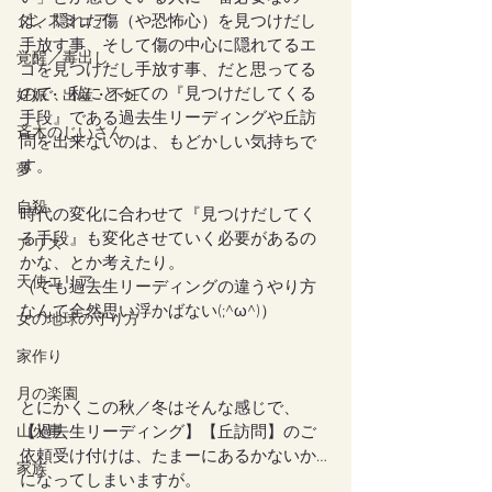
ダンスミュア
は、隠れた傷（や恐怖心）を見つけだし
手放す事、そして傷の中心に隠れてるエ
覚醒／毒出し
ゴを見つけだし手放す事、だと思ってる
ので、私にとっての『見つけだしてくる
妊娠・出産・不妊
手段』である過去生リーディングや丘訪
斉木のじいさん
問を出来ないのは、もどかしい気持ちで
す。
夢
自殺
時代の変化に合わせて『見つけだしてく
る手段』も変化させていく必要があるの
アリス
かな、とか考えたり。
天使エリア
（でも過去生リーディングの違うやり方
なんて全然思い浮かばない(;^ω^)）
女の地球の守り方
家作り
月の楽園
とにかくこの秋／冬はそんな感じで、
山火事
【過去生リーディング】【丘訪問】のご
依頼受け付けは、たまーにあるかないか…
家族
になってしまいますが。