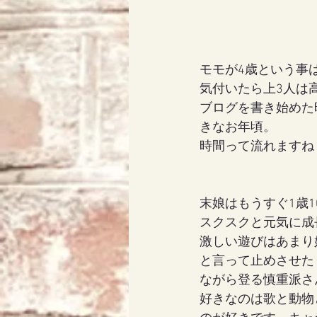
モモが4歳という事
気付いたら上3人は
ブログを書き始めた
きなお年頃。
時間って流れますね
末娘はもうすぐ1歳1
スクスクと元気に成
激しい遊びはあまり
と言って止めさせた
ながら登る慎重派さ
好きなのは歌と動物と