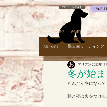
旧ブログ【月の泉】
English 
HOME
各種リーディング
パワー送信
丘訪問
チャクラクリ
All Posts
過去生リーディング
アリアン
2023年11
パワー送信
冥界
天
冬が始ま
だんだん冬になって
瞑想でお出かけ
旅／お
朝と夜は火をつける
シャスタ
ダンスミュア