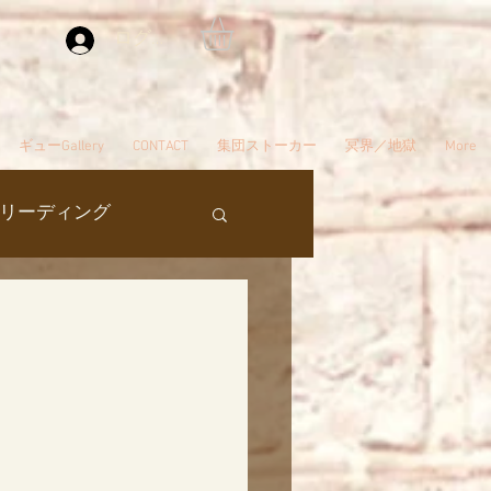
ログイン
ギューGallery
CONTACT
集団ストーカー
冥界／地獄
More
リーディング
過去生
タ編スタート
ん
夢
自殺