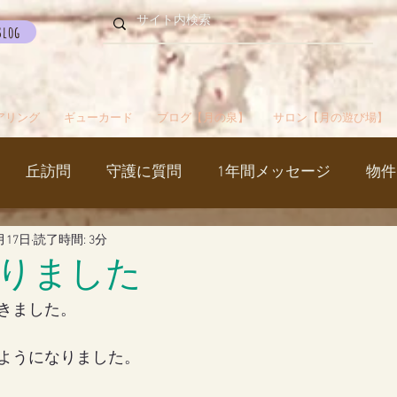
Blog
アリング
ギューカード
ブログ【月の泉】
サロン【月の遊び場】
丘訪問
守護に質問
1年間メッセージ
物件
月17日
読了時間: 3分
国
カルマパターン
石
お知らせ
ご挨拶
りました
きました。
出かけ
ブツブツ言ってるだけ
イベント
シャス
ようになりました。
覚醒／毒出し
妊娠・出産・不妊
斉木のじいさ