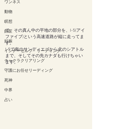
ワンネス
動物
瞑想
で、その真ん中の平地の部分を、I-5(アイ
師匠
ファイブ)という高速道路が縦に走ってま
妊娠
す。
I-5で南のサンディエゴから北のシアトル
インナーセルフ・リーディング
まで、そしてその先カナダも行けちゃい
チャクラクリアリング
ます。
守護にお任せリーディング
死神
中界
占い