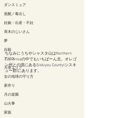
ダンスミュア
覚醒／毒出し
妊娠・出産・不妊
斉木のじいさん
夢
自殺
ちなみにうちやシャスタ山はNorthern 
アリス
Californiaの中でもいちばーん北、オレゴ
ン州との境にあるSiskiyou County(シスキ
天使エリア
ュー郡)にあります。
女の地球の守り方
家作り
月の楽園
山火事
家族