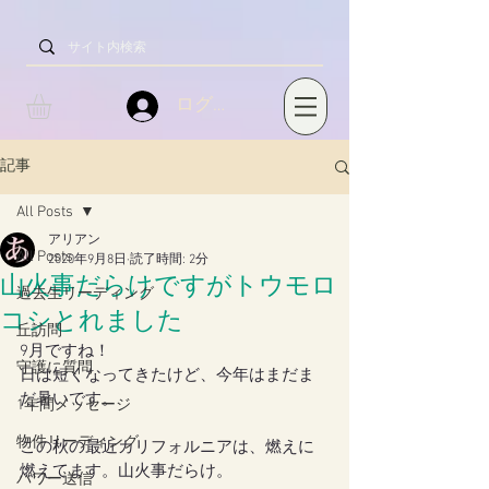
ログイン
記事
All Posts
アリアン
All Posts
2020年9月8日
読了時間: 2分
山火事だらけですがトウモロ
過去生リーディング
コシとれました
丘訪問
9月ですね！
守護に質問
日は短くなってきたけど、今年はまだま
だ暑いです。
1年間メッセージ
物件リーディング
この秋の最近カリフォルニアは、燃えに
燃えてます。山火事だらけ。
パワー送信