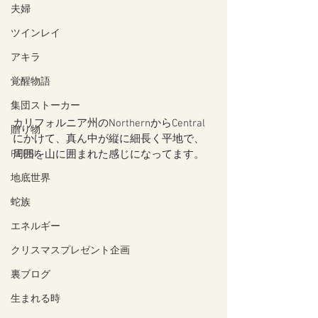
夫婦
ツインレイ
アキラ
覚醒物語
集団ストーカー
カリフォルニア州のNorthernからCentral
贈り物
にかけて、真ん中が縦に細長く平地で、
REFSI
周囲を山に囲まれた感じになってます。
地底世界
蛇族
エネルギー
クリスマスプレゼント企画
裏ブログ
生まれる時