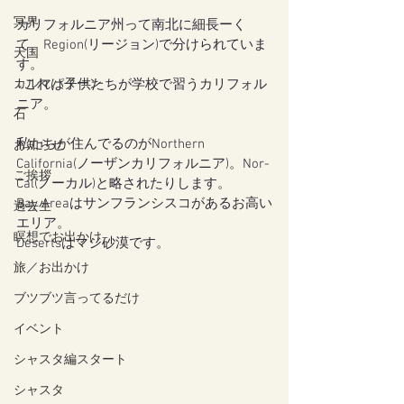
冥界
カリフォルニア州って南北に細長ーく
て、Region(リージョン)で分けられていま
天国
す。
カルマパターン
↓これは子供たちが学校で習うカリフォル
ニア。
石
私たちが住んでるのがNorthern 
お知らせ
California(ノーザンカリフォルニア)。Nor-
ご挨拶
Cal(ノーカル)と略されたりします。
Bay Areaはサンフランシスコがあるお高い
過去生
エリア。
瞑想でお出かけ
Desertsはマジ砂漠です。
旅／お出かけ
ブツブツ言ってるだけ
イベント
シャスタ編スタート
シャスタ