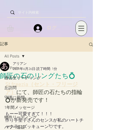
ログイン
記事
All Posts
アリアン
All Posts
2021年6月26日
読了時間: 1分
師匠の石のリングたち💍
過去生リーディング
St.freezia（セント・フリージ
丘訪問
ア）
にて、師匠の石たちの指輪
守護に質問
💍が新発売です！
1年間メッセージ
もーー可愛すぎて！！！
物件リーディング
作り手聖子さんのセンスが私のハートチ
ャクラにズッキューン💘です。
パワー送信