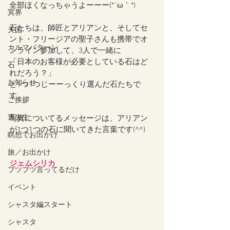
全部ほくなっちゃうよーーー(*´ω｀*)
冥界
石たちは、師匠とアリアンと、そしてセ
天国
ント・フリージアの聖子さんも携帯でオ
カルマパターン
ンライン参加して、3人で一緒に
「日本のお客様が必要としている石はど
石
れだろう？」
お知らせ
と1つ1つじーーっくり選んだ石たちで
す。
ご挨拶
過去生
写真についてるメッセージは、アリアン
が1つ1つの石に聞いてきた言葉です(^^)
瞑想でお出かけ
旅／お出かけ
ジェムシリカ
ブツブツ言ってるだけ
イベント
シャスタ編スタート
シャスタ