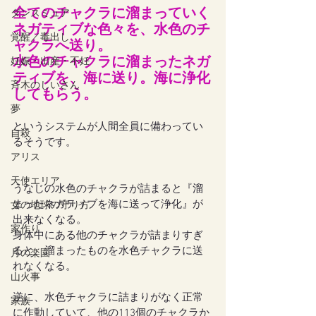
全てのチャクラに溜まっていく
ダンスミュア
ネガティブな色々を、水色のチ
覚醒／毒出し
ャクラへ送り。
水色のチャクラに溜まったネガ
妊娠・出産・不妊
ティブを、海に送り。海に浄化
斉木のじいさん
してもらう。
夢
というシステムが人間全員に備わってい
自殺
るそうです。
アリス
天使エリア
うなじの水色のチャクラが詰まると『溜
まったネガティブを海に送って浄化』が
女の地球の守り方
出来なくなる。
家作り
身体中にある他のチャクラが詰まりすぎ
ると、溜まったものを水色チャクラに送
月の楽園
れなくなる。
山火事
逆に、水色チャクラに詰まりがなく正常
家族
に作動していて、他の113個のチャクラか