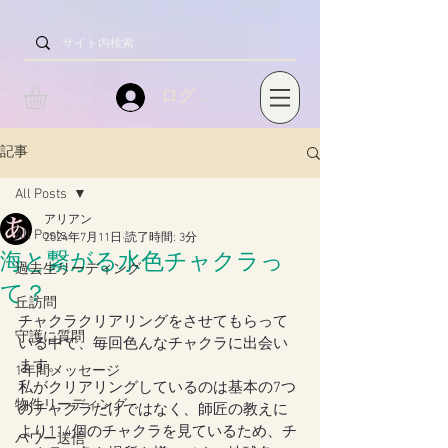
ログイン
記事
All Posts
アリアン
All Posts
2024年7月11日
読了時間: 3分
海と繋がる水色チャクラっ
過去生リーディング
て？
丘訪問
チャクラクリアリングをさせてもらって
守護に質問
いる中で、毎回色んなチャクラに出会い
ます。
1年間メッセージ
私がクリアリングしているのは基本の7つ
物件リーディング
のチャクラだけではなく、師匠の教えに
より114個のチャクラを見ているため、チ
パワー送信