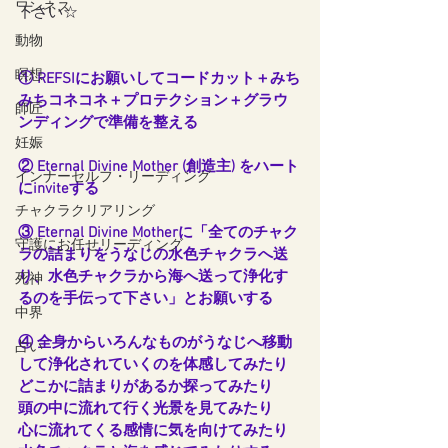
ワンネス
下さい☆
動物
瞑想
① REFSIにお願いしてコードカット＋みち
みちコネコネ＋プロテクション＋グラウ
師匠
ンディングで準備を整える
妊娠
② Eternal Divine Mother (創造主) をハート
インナーセルフ・リーディング
にinviteする
チャクラクリアリング
③ Eternal Divine Motherに「全てのチャク
守護にお任せリーディング
ラの詰まりをうなじの水色チャクラへ送
り、水色チャクラから海へ送って浄化す
死神
るのを手伝って下さい」とお願いする
中界
④ 全身からいろんなものがうなじへ移動
占い
して浄化されていくのを体感してみたり
どこかに詰まりがあるか探ってみたり
頭の中に流れて行く光景を見てみたり
心に流れてくる感情に気を向けてみたり