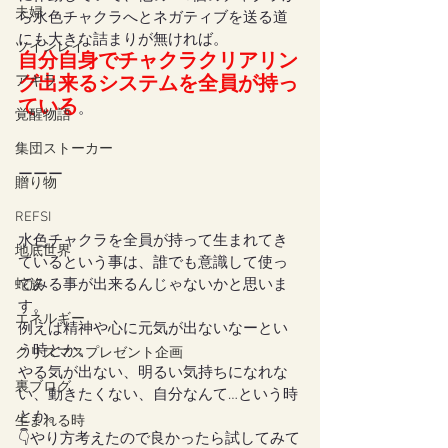
夫婦
ら水色チャクラへとネガティブを送る道
にも大きな詰まりが無ければ。
ツインレイ
自分自身でチャクラクリアリン
アキラ
グ出来るシステムを全員が持っ
ている
。
覚醒物語
集団ストーカー
ーーー
贈り物
REFSI
水色チャクラを全員が持って生まれてき
地底世界
ているという事は、誰でも意識して使っ
てみる事が出来るんじゃないかと思いま
蛇族
す。
エネルギー
例えば精神や心に元気が出ないなーとい
う時とか。
クリスマスプレゼント企画
やる気が出ない、明るい気持ちになれな
裏ブログ
い、動きたくない、自分なんて…という時
とか。
生まれる時
👇やり方考えたので良かったら試してみて