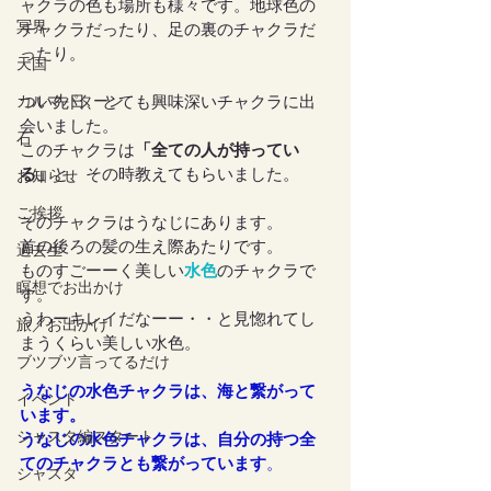
ャクラの色も場所も様々です。地球色の
冥界
チャクラだったり、足の裏のチャクラだ
ったり。
天国
カルマパターン
つい先日、とても興味深いチャクラに出
会いました。
石
このチャクラは
「全ての人が持ってい
る」
と、その時教えてもらいました。
お知らせ
ご挨拶
そのチャクラはうなじにあります。
首の後ろの髪の生え際あたりです。
過去生
ものすごーーく美しい
水色
のチャクラで
瞑想でお出かけ
す。
うわーキレイだなーー・・と見惚れてし
旅／お出かけ
まうくらい美しい水色。
ブツブツ言ってるだけ
うなじの水色チャクラは、海と繋がって
イベント
います。
シャスタ編スタート
うなじの水色チャクラは、自分の持つ全
てのチャクラとも繋がっています
。
シャスタ