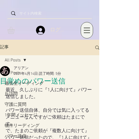
ログイン
記事
All Posts
アリアン
All Posts
2021年4月14日
読了時間: 5分
目覚めのパワー送信
過去生リーディング
最近、久しぶりに『1人に向けて』パワー
丘訪問
送信しました。
守護に質問
パワー送信自体、自分では気に入ってる
1年間メッセージ
メニューなんですがご依頼はたまにで
す。
物件リーディング
で、たまのご依頼が『複数人に向けて』
パワー送信
パワー送信だったので、『1人に向けて』