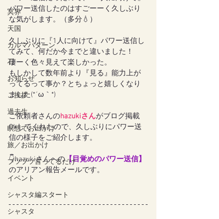
パワー送信したのはすごーーく久しぶり
冥界
な気がします。（多分💧）
天国
久しぶりに『1人に向けて』パワー送信し
カルマパターン
てみて、何だか今までと違いました！
石
凄ーく色々見えて楽しかった。
もしかして数年前より『見る』能力上が
お知らせ
ってるって事か？とちょっと嬉しくなり
ました(*´ω｀*)
ご挨拶
過去生
ご依頼者さんの
hazukiさん
がブログ掲載
Okしてくれたので、久しぶりにパワー送
瞑想でお出かけ
信の様子をご紹介します。
旅／お出かけ
👇hazukiさんへの
【目覚めのパワー送信】
ブツブツ言ってるだけ
のアリアン報告メールです。
イベント
シャスタ編スタート
シャスタ