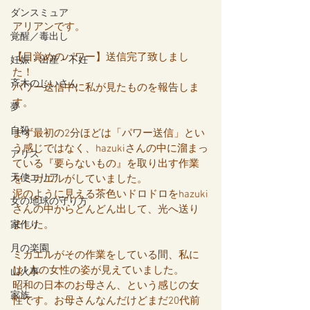
ダンスミュア
アリアンです。
覚醒／毒出し
【目覚めのパワー】送信完了致しまし
妊娠・出産・不妊
た！
斉木のじいさん
パワー送信中に私が見たものを報告しま
す。
夢
自殺
まず最初の2分ほどは「パワー送信」とい
う感じではなく、hazukiさんの中に溜まっ
アリス
ている『要らないもの』を取り出す作業
天使エリア
をミカエルがしていました。
泥のように見える茶色いドロドロをhazuki
女の地球の守り方
さんの中からどんどん出して、光へ送り
ました。
家作り
月の楽園
ミカエルがその作業をしている間、私に
は1人の女性の姿が見えていました。
山火事
昭和の日本のお母さん、という感じの女
家族
性です。お母さんなんだけどまだ20代前