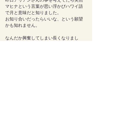
昨日アリアンさんの事を考えてたら突然
マヒナという言葉が思い浮かびハワイ語
で月と意味だと知りました。
お知り合いだったらいいな、という願望
かも知れません。
なんだか興奮してしまい長くなりまし
た。
どうぞどうぞお好きにブログにご紹介く
ださい。
アリアンさんに全てお任せします♡
メールを書き終えた今は幸福感に満ち溢
れています♡
ありがとうございました☺✨」
今回はhazukiさんがしっかりパワー送信を