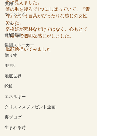
半に見えました。
夫婦
髪の毛を後ろで1つにしばっていて、『素
ツインレイ
朴』という言葉がぴったりな感じの女性
でした。
アキラ
姿格好が素朴なだけではなく、心もとて
覚醒物語
も素朴で透明な感じがしました。
集団ストーカー
似顔絵描いてみました
贈り物
REFSI
地底世界
蛇族
エネルギー
クリスマスプレゼント企画
裏ブログ
生まれる時