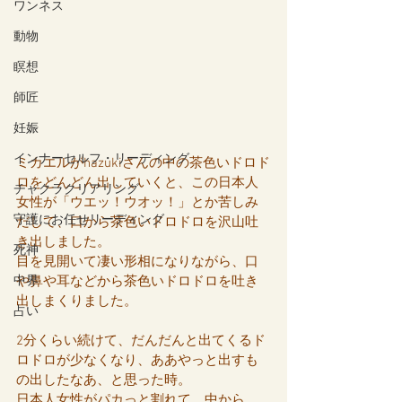
ワンネス
動物
瞑想
師匠
妊娠
インナーセルフ・リーディング
ミカエルがhazukiさんの中の茶色いドロド
ロをどんどん出していくと、この日本人
チャクラクリアリング
女性が「ウエッ！ウオッ！」とか苦しみ
守護にお任せリーディング
だして、口から茶色いドロドロを沢山吐
き出しました。
死神
目を見開いて凄い形相になりながら、口
や鼻や耳などから茶色いドロドロを吐き
中界
出しまくりました。
占い
2分くらい続けて、だんだんと出てくるド
ロドロが少なくなり、ああやっと出すも
の出したなあ、と思った時。
日本人女性がパカっと割れて、中から