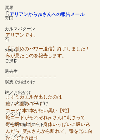
冥界
👇
アリアンからyuさんへの報告メール
天国
カルマパターン
アリアンです。
石
【目覚めのパワー送信】終了しました！
お知らせ
私が見たものを報告します。
ご挨拶
過去生
＝＝＝＝＝＝＝＝＝＝＝
瞑想でお出かけ
旅／お出かけ
まずミカエルが出したのは
ブツブツ言ってるだけ
細い大量のコード
コード1本1本が細い黒い【蛇】
イベント
蛇コードがそれぞれyuさんに刺さって
毒を吸い出して、身体いっぱいに吸い込
シャスタ編スタート
んだら1度yuさんから離れて、毒を光に向
シャスタ
かって吐き出す