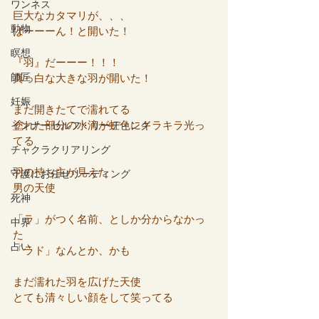
ワンネス
巨大なカタマリが、、、
動物
ばーーーん！と開いた！
瞑想
『羽』だーーー！！！
師匠
真っ白な大きな羽が開いた！
妊娠
まだ開きたてで濡れてる
塗れた部分の水滴が虹色にキラキラ光っ
インナーセルフ・リーディング
てる
チャクラクリアリング
羽の持ち主が見えた
守護にお任せリーディング
男の天使
死神
「ラ」がつく名前、としか分からなかっ
中界
た
占い
「ラド」なんとか、かも
まだ濡れた羽を広げた天使
とても清々しい顔をして笑ってる