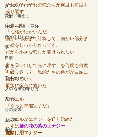
それをそれぞれの蛇たちが何度も何度も
ダンスミュア
繰り返す
覚醒／毒出し
ミカエル
妊娠・出産・不妊
「性格が細かいんだ。
斉木のじいさん
細かい部分まで計算して、細かい部分ま
で壁をしっかり作ってる。
夢
だから小さな穴しか開けられない」
自殺
毒を吸い出して光に戻す、を何度も何度
アリス
も繰り返して、黒蛇たちの色がが白蛇に
天使エリア
変わっていく
最後に金色に輝いた
女の地球の守り方
ミカエル
家作り
「やっと準備完了だ」
月の楽園
ミカエルがエナジーを送り始めた
山火事
まずは
藤の花の紫のエナジー
家族
魔除け用エナジー