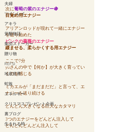
夫婦
次に
葡萄の紫のエナジー🍇
ツインレイ
目覚め用エナジー
アキラ
アリアンロッドが現れて一緒にエナジー
覚醒物語
を送り始めた
ピンクの薔薇のエナジー
集団ストーカー
緩ませる、柔らかくする用エナジー
贈り物
ここで7分
REFSI
yuさんの中で【何か】が大きく育ってい
くのを感じる
地底世界
蛇族
ミカエルが「まだまだだ」と言って、エ
ナジーを送り続ける
エネルギー
クリスマスプレゼント企画
どんどん大きくなる巨大なカタマリ
裏ブログ
3つのエナジーをどんどん注入して
生まれる時
どんどんどんどん注入して