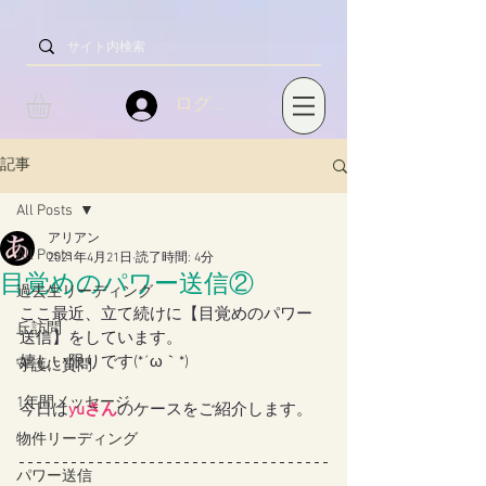
ログイン
記事
All Posts
アリアン
All Posts
2021年4月21日
読了時間: 4分
目覚めのパワー送信②
過去生リーディング
ここ最近、立て続けに【目覚めのパワー
丘訪問
送信】をしています。
嬉しい限りです(*´ω｀*)
守護に質問
1年間メッセージ
今日は
yuさん
のケースをご紹介します。
物件リーディング
パワー送信