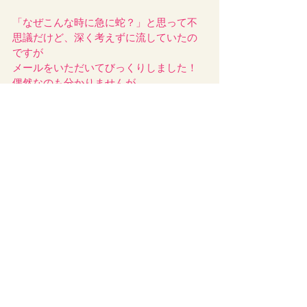
「なぜこんな時に急に蛇？」と思って不
思議だけど、深く考えずに流していたの
ですが
メールをいただいてびっくりしました！
偶然なのも分かりませんが…
私性格が細かいんですね(°_°)どちらかとい
うといつも適当人間で自由に生きていた
ので全然自覚がありませんでした…ミカエ
ルさんお手数をおかけしました(*_*)
姿を現すことができた天使さんこれから
もよろしくお願いいたしますm(_ _)m
そして、今の自分自身がなんだか変わっ
ていけそうな気がしているので、色々自
分で努力をしながら、毎日前向きに生活
していきたいと思っております。
ありがとうございました！！