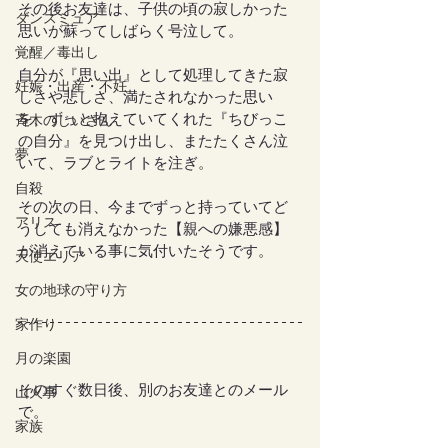
その後お友達は、子供の頃の寂しかった
ダンスミュア
思いが蘇ってしばらく号泣して。
覚醒／毒出し
自分が『思い出』として処理してきた寂
妊娠・出産・不妊
しさや悲しさ、満たされなかった思い
を、ずっと抱えていてくれた『ちびっこ
斉木のじいさん
の自分』を見つけ出し、またたくさん泣
夢
いて、ラブとライトを注ぎ。
自殺
その次の日、今までずっと持っていてど
アリス
うしても消えなかった【親への嫌悪感】
が消えている事に気付いたそうです。
天使エリア
女の地球の守り方
家作り
月の楽園
そのすぐ数日後、別のお友達とのメール
山火事
で。
家族