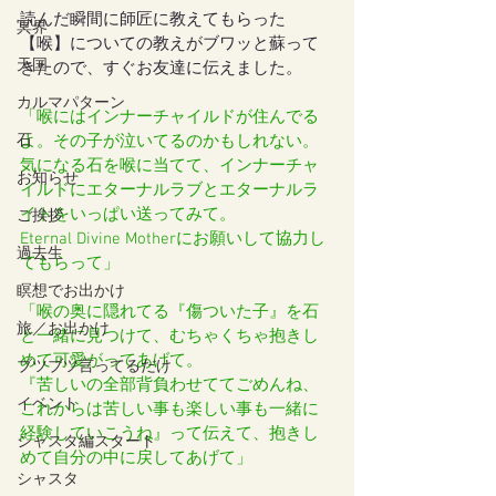
読んだ瞬間に師匠に教えてもらった
冥界
【喉】についての教えがブワッと蘇って
天国
きたので、すぐお友達に伝えました。
カルマパターン
「喉にはインナーチャイルドが住んでる
石
よ。その子が泣いてるのかもしれない。
気になる石を喉に当てて、インナーチャ
お知らせ
イルドにエターナルラブとエターナルラ
イトをいっぱい送ってみて。
ご挨拶
Eternal Divine Motherにお願いして協力し
過去生
てもらって」
瞑想でお出かけ
「喉の奥に隠れてる『傷ついた子』を石
旅／お出かけ
と一緒に見つけて、むちゃくちゃ抱きし
めて可愛がってあげて。
ブツブツ言ってるだけ
『苦しいの全部背負わせててごめんね、
イベント
これからは苦しい事も楽しい事も一緒に
経験していこうね』って伝えて、抱きし
シャスタ編スタート
めて自分の中に戻してあげて」
シャスタ