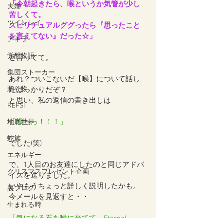
「今朝起きたら、喉というか気管が少し
夫婦
苦しくて。
ツインレイ
スピリチュアルググったら『思ったこと
を言えてない』だった☆」
アキラ
覚醒物語
と言ってて。
集団ストーカー
あれ？ついこないだ【喉】について話し
贈り物
たばっかりだぞ？
と思い、私の返信の書き出しは
REFSI
「喉っっ！！！」
地底世界
蛇族
でした(笑)
エネルギー
で、1人目のお友達にしたのと同じアドバ
クリスマスプレゼント企画
イスを送りました。
いやもうちょっと詳しく説明したかも。
裏ブログ
今メールを見返すと・・
生まれる時