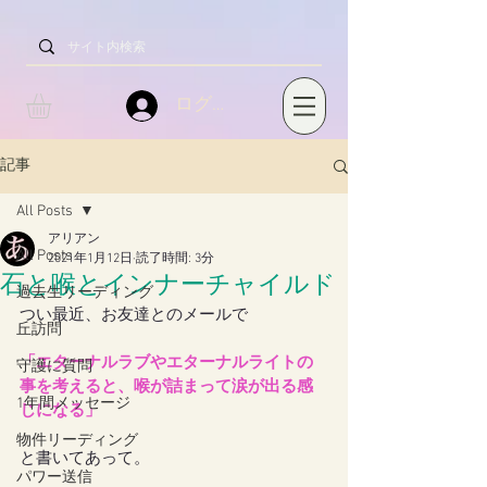
ログイン
記事
All Posts
アリアン
All Posts
2021年1月12日
読了時間: 3分
石と喉とインナーチャイルド
過去生リーディング
つい最近、お友達とのメールで
丘訪問
「エターナルラブやエターナルライトの
守護に質問
事を考えると、喉が詰まって涙が出る感
1年間メッセージ
じになる」
物件リーディング
と書いてあって。
パワー送信