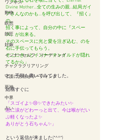
「気になる石を喉に当てて、Eternal 
ワンネス
Divine Mother…全ての生みの親…結局ガイ
動物
アさんなのかも…を呼び出して、『招く』
の。
瞑想
招く事によって、自分の中に『スペー
師匠
ス』が出来る。
そのスペースに光と愛を注ぎ込む、のを
妊娠
石に手伝ってもらう。
そこにきっとインナーチャイルドが隠れ
インナーセルフ・リーディング
てるから」
チャクラクリアリング
と、手順も書いてみてました。
守護にお任せリーディング
死神
結構すぐに
中界
「スゴイよ✨😢✨できたみたい✨
占い
急に涙がどわーっと出て、今は喉がだい
ぶ軽くなったよ✨
ありがとう石ちゃん✨」
という返信が来ました(*^^*)