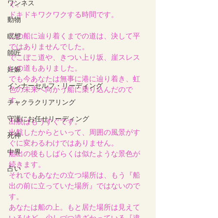
ワンネス
ぐ。
ドキドキワクワクする時間です。
動物
この船に辿り着くまでの道は、決して平
瞑想
ではありませんでした。
師匠
でこぼこ道や、きつい上り坂、崖スレス
レの道もありました。
妊娠
でも今あなたは無事に港に辿り着き、虹
インナーセルフ・リーディング
色の未来へ向かう船に乗り込んだので
す。
チャクラクリアリング
守護にお任せリーディング
出航はもうすぐです。
出航したからといって、周囲の風景がす
死神
ぐに変わるわけではありません。
中界
船出の後もしばらくは似たような景色が
続きます。
占い
それでもあなたの立つ場所は、もう『船
出の前に立っていた場所』ではないので
す。
あなたは船の上。もと居た場所は見えて