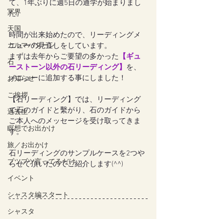
て、1年ぶりに週5日の通学が始まりまし
冥界
た。
天国
時間が出来始めたので、リーディングメ
カルマパターン
ニューの見直しをしています。
まずは去年からご要望の多かった
【ギュ
石
ーストーン以外の石リーディング】
を、
メニューに追加する事にしました！
お知らせ
ご挨拶
【石リーディング】では、リーディング
で石のガイドと繫がり、石のガイドから
過去生
ご本人へのメッセージを受け取ってきま
瞑想でお出かけ
す。
旅／お出かけ
石リーディングのサンプルケースを2つや
ブツブツ言ってるだけ
らせて頂いたのでご紹介します(^^)
イベント
シャスタ編スタート
シャスタ