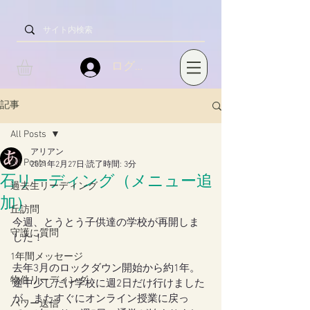
ログイン
記事
All Posts
アリアン
All Posts
2021年2月27日
読了時間: 3分
石リーディング（メニュー追
過去生リーディング
加）
丘訪問
今週、とうとう子供達の学校が再開しま
守護に質問
した！
1年間メッセージ
去年3月のロックダウン開始から約1年。
物件リーディング
途中少しだけ学校に週2日だけ行けました
が、またすぐにオンライン授業に戻っ
パワー送信