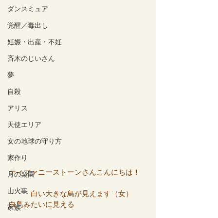
ダンスミュア
覚醒／毒出し
妊娠・出産・不妊
斉木のじいさん
夢
自殺
アリス
天使エリア
女の地球の守り方
家作り
ティファニーストーンさんこんにちは！
月の楽園
山火事
・・・白い大きな鳥が見えます（女）
白鳥みたいに見える
家族