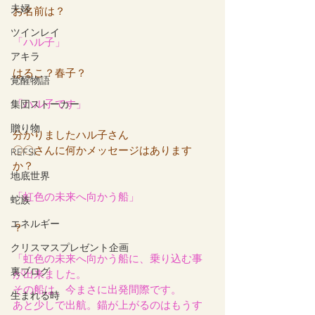
夫婦
お名前は？
ツインレイ
「ハル子」
アキラ
はるこ？春子？
覚醒物語
「ハル子です」
集団ストーカー
贈り物
分かりましたハル子さん
〇〇さんに何かメッセージはあります
REFSI
か？
地底世界
「虹色の未来へ向かう船」
蛇族
エネルギー
？
クリスマスプレゼント企画
「虹色の未来へ向かう船に、乗り込む事
裏ブログ
が出来ました。
その船は、今まさに出発間際です。
生まれる時
あと少しで出航。錨が上がるのはもうす