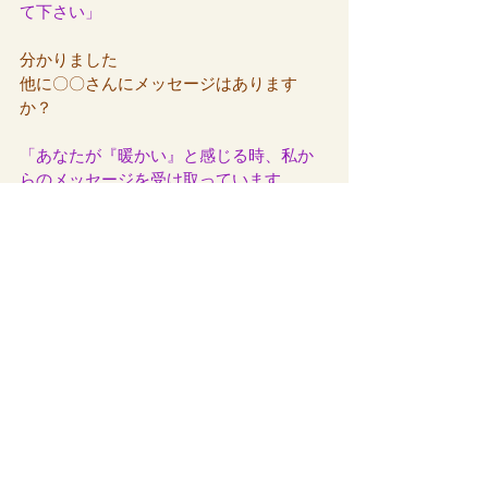
て下さい」
分かりました
他に〇〇さんにメッセージはあります
か？
「あなたが『暖かい』と感じる時、私か
らのメッセージを受け取っています。
温度の事ではありません。
この人は暖かい感じがする、この場所は
雰囲気が暖かい感じがする、この音は暖
かい音がする、など『心で暖かいと感じ
る』です。
あなたが夢の方角へ向いている時、夢へ
のヒントに出会っている時などに、私が
『暖かさ』で伝えています。」