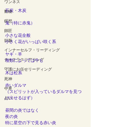
ワンネス
石炭・木炭
動物
瞑想
鬼（特に赤鬼）
師匠
小さな花全般
妊娠
小さく花がいっぱい咲く系
インナーセルフ・リーディング
ヤギ・羊
チャクラクリアリング
種類によっては牛も
守護にお任せリーディング
木は松系
死神
赤いダルマ
中界
（スピリットが入っているダルマを見つ
け出せるはず）
占い
昼間の炎ではなく
夜の炎
特に星空の下で見る赤い炎