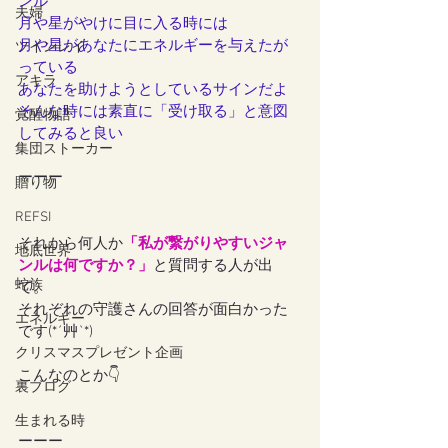
ンル
夫婦
月や星がやけに目に入る時には
月や星があなたにエネルギーを与えたが
ツインレイ
っている
アキラ
あなたを助けようとしているサインだよ
そんな時には素直に「受け取る」と意図
覚醒物語
してみると良い
集団ストーカー
ーーー
贈り物
REFSI
それから何人か
「私が繋がりやすいジャ
地底世界
ンルは何ですか？」
と質問する人が出
蛇族
て。
それぞれの守護さんの回答が面白かった
エネルギー
です(*´艸`*)
クリスマスプレゼント企画
こんなのとか👇
裏ブログ
生まれる時
ーーー