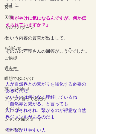
る】に
冥界
天国
「月がやけに気になるんですが、何か伝
えられていますか？」
カルマパターン
石
という内容の質問が出まして。
お知らせ
その方の守護さんの回答がこう👇でした。
ご挨拶
過去生
ーーー
瞑想でお出かけ
人が自然界との繫がりを強化する必要の
旅／お出かけ
ある時代だ
というのは何となく理解しているね
ブツブツ言ってるだけ
「自然界と繋がる」と言っても
イベント
人にはそれぞれ、繋がるのが得意な自然
界ジャンルがあるのだよ
シャスタ編スタート
シャスタ
海と繋がりやすい人