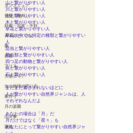
山と繋がりやすい人
ダンスミュア
川と繋がりやすい人
覚醒／毒出し
土と繋がりやすい人
木と繋がりやすい人
妊娠・出産・不妊
草花と繋がりやすい人
草花の中でも特定の種類と繋がりやすい
斉木のじいさん
人
夢
昆虫と繋がりやすい人
爬虫類と繋がりやすい人
自殺
四つ足の動物と繋がりやすい人
アリス
炎と繋がりやすい人
石と繋がりやすい人
天使エリア
女の地球の守り方
まだまだ書ききれないほどに
人が繋がりやすい自然界ジャンルは、人
家作り
それぞれなんだよ
月の楽園
あなたの場合は「月」だ
山火事
月だけではなく「星々」も
家族
あなたにとって繋がりやすい自然界ジャ