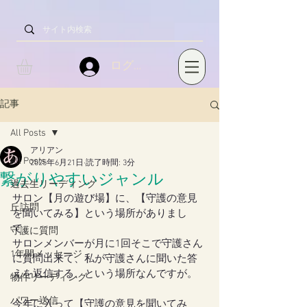
ログイン
記事
All Posts
アリアン
All Posts
2025年6月21日
読了時間: 3分
繋がりやすいジャンル
過去生リーディング
サロン【月の遊び場】に、【守護の意見
丘訪問
を聞いてみる】という場所がありまし
て。
守護に質問
サロンメンバーが月に1回そこで守護さん
1年間メッセージ
に質問出来て、私が守護さんに聞いた答
えを返信する、という場所なんですが。
物件リーディング
パワー送信
今年に入って【守護の意見を聞いてみ