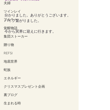
夫婦
ツインレイ
分かりました。ありがとうございます。
アキラ
パイプ繋がりました。
覚醒物語
今から冥界に迎えに行きます。
集団ストーカー
贈り物
REFSI
地底世界
蛇族
エネルギー
クリスマスプレゼント企画
裏ブログ
生まれる時