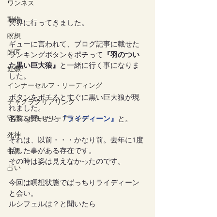
ワンネス
動物
冥界に行ってきました。
瞑想
ギューに言われて、ブログ記事に載せた
師匠
ランキングボタンをポチって
『羽のつい
た黒い巨大狼』
と一緒に行く事になりま
妊娠
した。
インナーセルフ・リーディング
ボタンをポチるとすぐに黒い巨大狼が現
チャクラクリアリング
れました。
守護にお任せリーディング
名前を聞いたら
『ライディーン』
と。
死神
それは、以前・・・かなり前。去年に1度
話した事がある存在です。
中界
その時は姿は見えなかったのです。
占い
今回は瞑想状態でばっちりライディーン
と会い。
ルシフェルは？と聞いたら