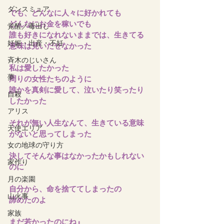
ダンスミュア
でも、どんなに人々に好かれても
どんなにお金を稼いでも
覚醒／毒出し
誰も好きになれないままでは、生きてる
妊娠・出産・不妊
意味は見いだせなかった
斉木のじいさん
私は愛したかった
夢
周りの女性たちのように
誰かを真剣に愛して、泣いたり笑ったり
自殺
したかった
アリス
それが無い人生なんて、生きている意味
天使エリア
がないと思ってしまった
女の地球の守り方
決してそんな事はなかったかもしれない
家作り
のに
月の楽園
自分から、命を捨ててしまったの
山火事
諦めたのよ
家族
まだ若かったのにね』