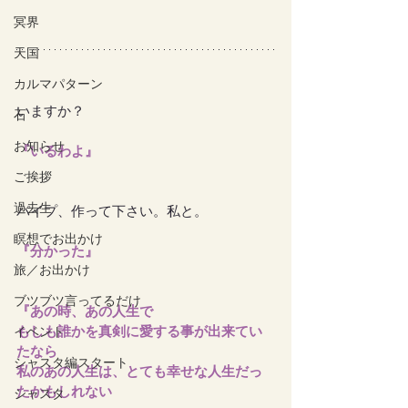
冥界
天国
カルマパターン
いますか？
石
お知らせ
『いるわよ』
ご挨拶
過去生
パイプ、作って下さい。私と。
瞑想でお出かけ
『分かった』
旅／お出かけ
ブツブツ言ってるだけ
『あの時、あの人生で
もしも誰かを真剣に愛する事が出来てい
イベント
たなら
シャスタ編スタート
私のあの人生は、とても幸せな人生だっ
たかもしれない
シャスタ