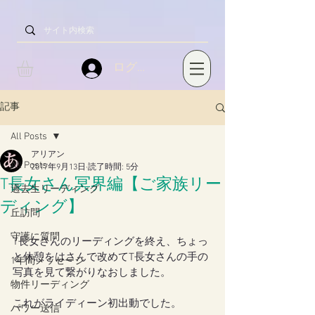
ログイン
記事
All Posts
アリアン
All Posts
2017年9月13日
読了時間: 5分
T長女さん冥界編【ご家族リー
過去生リーディング
ディング】
丘訪問
守護に質問
T長女さんのリーディングを終え、ちょっ
と休憩をはさんで改めてT長女さんの手の
1年間メッセージ
写真を見て繋がりなおしました。
物件リーディング
これがライディーン初出動でした。
パワー送信