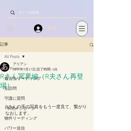
ログイン
記事
All Posts
アリアン
All Posts
2017年9月21日
読了時間: 6分
Rさん冥界編（R夫さん再登
過去生リーディング
場）
丘訪問
守護に質問
Rさんの手の写真をもう一度見て、繋がり
1年間メッセージ
なおします。
物件リーディング
パワー送信