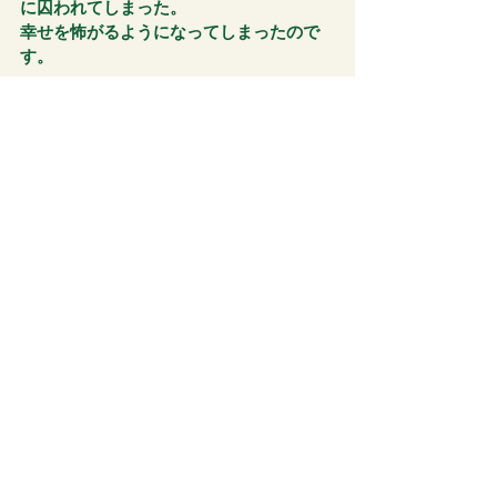
に囚われてしまった。
幸せを怖がるようになってしまったので
す。
彼女は、戻りました。
もう怖がる必要はない。
幸せの後に、どん底の不幸はやってこな
いんだよ。
今ではもう、あの時なぜ不幸が立て続け
に降りかかったのか、その理由を知って
いるのだから。
そしてそのパターンからは完全に抜け出
したのだから。
あの時のあの人生の、最高に幸せだった
場面。
あの時と同じ幸せを味わっていいんだ。
その後に不幸は訪れないから。絶対に。
だから安心してね。