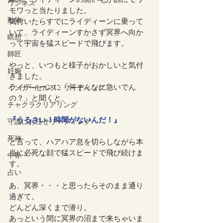
ワンネス
モワっと当たりました。
動物
気付いたらすでにライディーンに乗って
いて、ライディーンすかさず冥界へ向か
瞑想
って宇宙を猛スピードで飛びます。
師匠
やっと、いつもと様子がおかしいと気付
妊娠
きました。
ライディーンに「何そんなに急いでん
インナーセルフ・リーディング
の？」と聞くと、
チャクラクリアリング
『うるさい！時間がないんだ！』
守護にお任せリーディング
死神
と言って、ハアハア息を切らしながら本
当に必死な顔で猛スピードで飛び続けま
中界
す。
占い
あ、冥界・・・と思ったらそのまま通り
過ぎて。
どんどん深くまで潜り。
あっという間に冥界の沼まで来ちゃいま