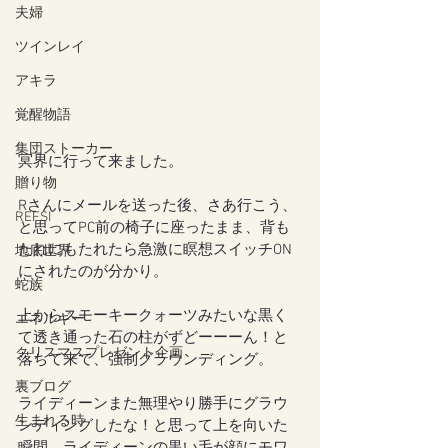
夫婦
ツインレイ
アキラ
覚醒物語
集団ストーカー
冥界に行って来ました。
贈り物
Rさんにメールを送った後、さあ行こう、
REFSI
と思ってPC前の椅子に座ったまま、背も
たれにもたれたら急激に瞑想スイッチON
地底世界
にされたのが分かり。
蛇族
上からスモーキークォーツみたいな黒く
エネルギー
て透き通った石の柱がずどーーーん！と
クリスマスプレゼント企画
落ちて来て、強制グラウンディング。
裏ブログ
ライディーンまた無理やり勝手にグラウ
生まれる時
ンディングしたな！と思って上を向いた
瞬間、ライディーンの黒い毛が顔にモワ