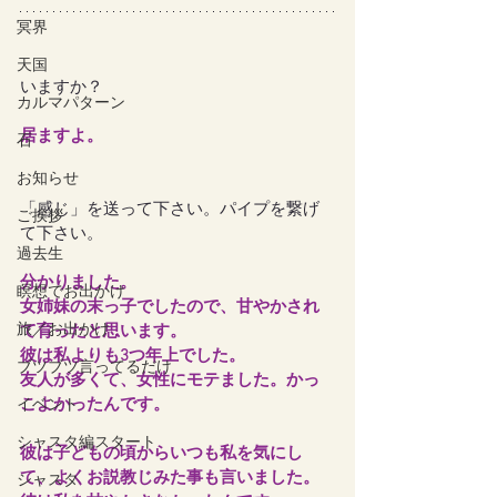
冥界
天国
いますか？
カルマパターン
居ますよ。
石
お知らせ
「感じ」を送って下さい。パイプを繋げ
ご挨拶
て下さい。
過去生
分かりました。
瞑想でお出かけ
女姉妹の末っ子でしたので、甘やかされ
旅／お出かけ
て育ったと思います。
彼は私よりも3つ年上でした。
ブツブツ言ってるだけ
友人が多くて、女性にモテました。かっ
こよかったんです。
イベント
シャスタ編スタート
彼は子どもの頃からいつも私を気にし
て、よくお説教じみた事も言いました。
シャスタ