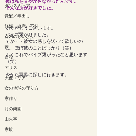
彼は私を甘やかさなかったんです。
ダンスミュア
そんな所が好きでした。
覚醒／毒出し
妊娠・出産・不妊
ありがとうございます。
パイプ繋がりました。
斉木のじいさん
てか・・彼女の感じを送って欲しいの
夢
に、ほぼ彼のことばっかり（笑）
よくこれでパイプ繋がったなと思います
自殺
（笑）
アリス
今から冥界に探しに行きます。
天使エリア
女の地球の守り方
家作り
月の楽園
山火事
家族