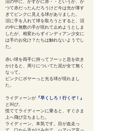
沼の中に、かすかに赤・・というか、か
つて赤だったんだろうけど今は光が薄す
ぎてピンクに見える球がありました。
沼に手を入れて球を取ろうとすると、沼
の中に無数の手が現れて止めようとしま
したが、相変わらずインディアン少女に
は手のお化け？たちは触れないようでし
た。
赤い球を両手に持ってフーッと息を吹き
かけると、周りについてた泥が全て無く
なって。
ピンクにボヤーっと光る球が現れまし
た。
ライディーンが
『早くしろ！行くぞ！』
と叫び。
慌ててライディーンに乗ると、すぐさま
上へ飛び立ちました。
ライディーン、本気です。目が血走っ
て、口から舌がはみ出て、ハアハア言っ