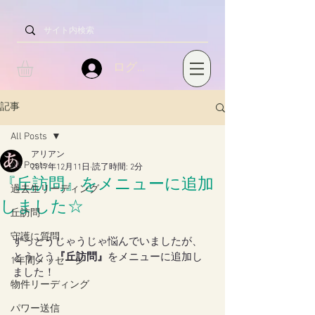
ログイン
記事
All Posts
アリアン
All Posts
2017年12月11日
読了時間: 2分
『丘訪問』をメニューに追加
過去生リーディング
しました☆
丘訪問
守護に質問
ずっとうじゃうじゃ悩んでいましたが、
とうとう
『丘訪問』
をメニューに追加し
1年間メッセージ
ました！
物件リーディング
パワー送信