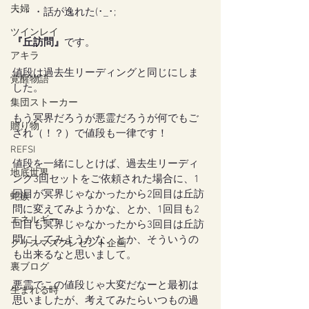
夫婦
・・・話が逸れた(･_･;
ツインレイ
『丘訪問』
です。
アキラ
値段は過去生リーディングと同じにしま
覚醒物語
した。
集団ストーカー
もう冥界だろうが悪霊だろうが何でもご
贈り物
ざれ（！？）で値段も一律です！
REFSI
値段を一緒にしとけば、過去生リーディ
地底世界
ング3回セットをご依頼された場合に、1
回目が冥界じゃなかったから2回目は丘訪
蛇族
問に変えてみようかな、とか、1回目も2
エネルギー
回目も冥界じゃなかったから3回目は丘訪
問にしてみようかな、とか、そういうの
クリスマスプレゼント企画
も出来るなと思いまして。
裏ブログ
悪霊でこの値段じゃ大変だなーと最初は
生まれる時
思いましたが、考えてみたらいつもの過