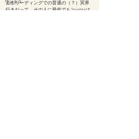
ワンネス
去生リーディングでの普通の（？）冥界
行きだって、その人に最低でも2nightsは
動物
かかりっきりになるわけだし。
瞑想
大変さは一緒か。
師匠
ってなりました。
妊娠
インナーセルフ・リーディング
チャクラクリアリング
『丘訪問』ページはコチラです
🌝
守護にお任せリーディング
死神
中界
丘に興味がある方はぜひ・・・💛
占い
#丘訪問
#丘