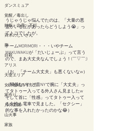
ダンスミュア
覚醒／毒出し
うじゃうじゃ悩んでたのは、「大量の悪
妊娠・出産・不妊
霊がいる丘があったらどうしよう😭」っ
てトコでしたが。
斉木のじいさん
夢
チームMORIMORI・・・いやチーム
WAKUWAKUが「だいじょーぶ」って言う
自殺
ので、まあ大丈夫なんでしょう！(￣▽￣;)
アリス
（お、「チーム大丈夫」も悪くないなw）
天使エリア
（関係ないけど昔NYで腕に「大丈夫」っ
女の地球の守り方
てタトゥー入ってる外人さん見ましたw
家作り
そして首に「性感」ってタトゥー入って
る女性も電車で見ました。「セクシー」
月の楽園
的な事を入れたかったのかな😂）
山火事
家族