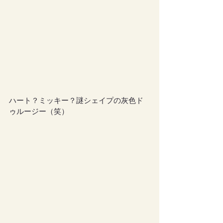
ハート？ミッキー？謎シェイプの灰色ド
ゥルージー（笑）