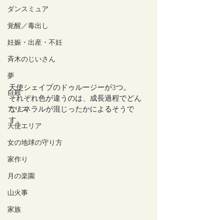
ダンスミュア
覚醒／毒出し
妊娠・出産・不妊
斉木のじいさん
夢
天使シェイプのドゥルージーが3つ。
自殺
それぞれ色が違うのは、成長過程でどん
なミネラルが混じったかによるそうで
アリス
す。
天使エリア
女の地球の守り方
家作り
月の楽園
山火事
家族