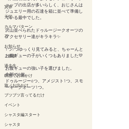
ョップの出店が多いらしく、おじさんは
冥界
ジュエリー用の石達を箱に並べて準備し
天国
ている最中でした。
カルマパターン
沢山並べられたドゥルージークオーツの
石
アクセサリー達がキラキラ✨
お知らせ
1つ1つゆっくり見てみると、ちゃーんと
お腹ギューの子がいくつもありました💛
ご挨拶
過去生
お腹ギューの強い子を選びました。
全部で8個。
瞑想でお出かけ
ドゥルージー6つ、アメジスト1つ、スモ
旅／お出かけ
ーキークオーツ1つ。
ブツブツ言ってるだけ
イベント
シャスタ編スタート
シャスタ