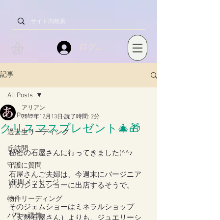
ログイン
記事
All Posts
アリアン
All Posts
2017年12月13日
読了時間: 2分
クリスマスプレゼント🎄🎁
過去生リーディング
丘訪問
秘密の石屋さんに行ってきました(^^♪
守護に質問
石屋さんご夫婦は、今週末にバージニア
1年間メッセージ
州のジェムショーに出店するそうで。
物件リーディング
そのジェムショーはミネラルショップ
パワー送信
（天然石屋さん）よりも、ジュエリーシ