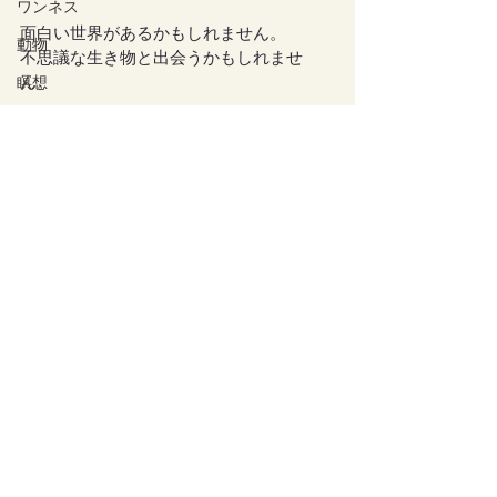
ワンネス
面白い世界があるかもしれません。
動物
不思議な生き物と出会うかもしれませ
ん。
瞑想
師匠
色んな目撃情報、楽しみにお待ちしてお
妊娠
ります♩
インナーセルフ・リーディング
皆さまJ子丘で会いましょう！😆
チャクラクリアリング
守護にお任せリーディング
アンデルソンさんを見かけたら、声かけ
てあげて下さいね！（笑）
死神
中界
占い
果たしてTお父さんは今回J子丘では何を
しているのか！？笑！