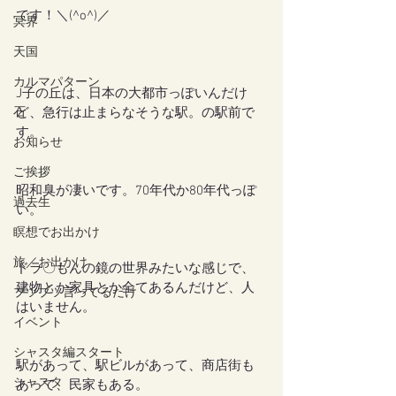
です！＼(^o^)／
冥界
天国
カルマパターン
J子の丘は、日本の大都市っぽいんだけ
石
ど、急行は止まらなそうな駅。の駅前で
す。
お知らせ
ご挨拶
昭和臭が凄いです。70年代か80年代っぽ
過去生
い。
瞑想でお出かけ
旅／お出かけ
ドラ〇もんの鏡の世界みたいな感じで、
建物とか家具とか全てあるんだけど、人
ブツブツ言ってるだけ
はいません。
イベント
シャスタ編スタート
駅があって、駅ビルがあって、商店街も
シャスタ
あって、民家もある。