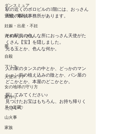
ダンスミュア
駅の近くのボロビルの3階には、おっさん
覚醒／毒出し
天使の探偵事務所があります。
妊娠・出産・不妊
その駅前の色んな所におっさん天使がた
斉木のじいさん
くさん【宝】を隠しました。
夢
光る玉とか、色んな何か。
自殺
アリス
人の家のタンスの中とか、どっかのマン
ション前の植え込みの陰とか、パン屋の
天使エリア
どこかとか、本屋のどこかとか。
女の地球の守り方
探してみてください♪
家作り
見つけたお宝はもちろん、お持ち帰りく
月の楽園
ださい♡
山火事
家族