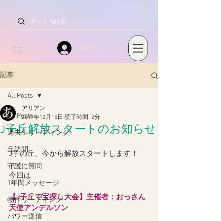
ログイン
記事
All Posts
アリアン
All Posts
2017年12月15日
読了時間: 2分
J子丘解放スタートのお知らせ
過去生リーディング
丘訪問
J子の丘、今から解放スタートします！
守護に質問
今回は
1年間メッセージ
【J子丘で宝探し大会】主催者：おっさん
物件リーディング
天使アンデルソン
パワー送信