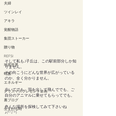
夫婦
ツインレイ
アキラ
覚醒物語
集団ストーカー
贈り物
REFSI
そして私もJ子丘は、この駅前部分しか知
地底世界
りません。
その向こうにどんな世界が広がっている
蛇族
のか、全く分かりません。
エネルギー
歩いてでも、羽を出して飛んででも、ご
クリスマスプレゼント企画
自分のアニマルに乗せてもらってでも。
裏ブログ
色んな場所を探検してみて下さいね
生まれる時
♪(^▽^)