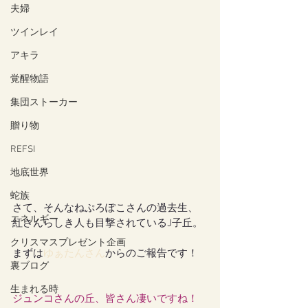
夫婦
ツインレイ
アキラ
覚醒物語
集団ストーカー
贈り物
REFSI
地底世界
蛇族
さて、そんなねぷろぽこさんの過去生、
エネルギー
紅さんらしき人も目撃されているJ子丘。
クリスマスプレゼント企画
まずは
ゆぁたんさん
からのご報告です！
裏ブログ
生まれる時
ジュンコさんの丘、皆さん凄いですね！