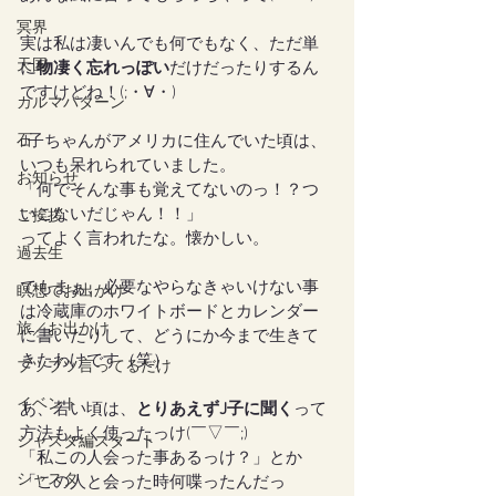
冥界
実は私は凄いんでも何でもなく、ただ単
天国
に
物凄く忘れっぽい
だけだったりするん
ですけどね！(;・∀・)
カルマパターン
石
J子ちゃんがアメリカに住んでいた頃は、
いつも呆れられていました。
お知らせ
「何でそんな事も覚えてないのっ！？つ
いこないだじゃん！！」
ご挨拶
ってよく言われたな。懐かしい。
過去生
でもまぁ、必要なやらなきゃいけない事
瞑想でお出かけ
は冷蔵庫のホワイトボードとカレンダー
旅／お出かけ
に書いたりして、どうにか今まで生きて
きたわけです（笑）
ブツブツ言ってるだけ
イベント
あ、若い頃は、
とりあえずJ子に聞く
って
方法もよく使ったっけ(￣▽￣;)
シャスタ編スタート
「私この人会った事あるっけ？」とか
シャスタ
「この人と会った時何喋ったんだっ