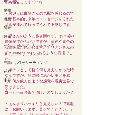
ワンネス
私も報告しますp(^^)q
動物
・お迎えは白龍さんの気配を感じるので
すが基本的に来年のメッセージをくれた
瞑想
紫龍が連れて行ってくれてる感じです。
師匠
・皆さんのように歩き回れず、その場の
妊娠
映像が浮かぶだけですが、黄色や青色の
インナーセルフ・リーディング
石達を見た気がします。アリアンさんの
ギューstone shopにあるような石達でし
チャクラクリアリング
た。
守護にお任せリーディング
・ポチッとして暫く何も見えなかった時
死神
なんですが、急に喉に温かいモノを感
中界
じ、何か飲んだような感覚を現実世界で
受けました。
占い
コーヒーorお茶？頂けたのでしょうか？
・あんまりハッキリと見えないので紫龍
に『お願いします。見せてください。』