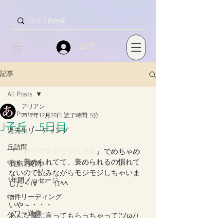
ログイン
記事
All Posts
アリアン
All Posts
2017年12月20日
読了時間: 5分
J子丘・5日目
過去生リーディング
丘訪問
『
これってスピリチュアル
』でめちゃめ
ちゃ褒められてて、褒められるの慣れて
守護に質問
ないので読みながらモジモジしちゃいま
1年間メッセージ
した～(∀｀*ゞ)ｴﾍﾍ
物件リーディング
いや～・・・
パワー送信
あんな風に言ってもらっちゃって(*ﾉωﾉ)