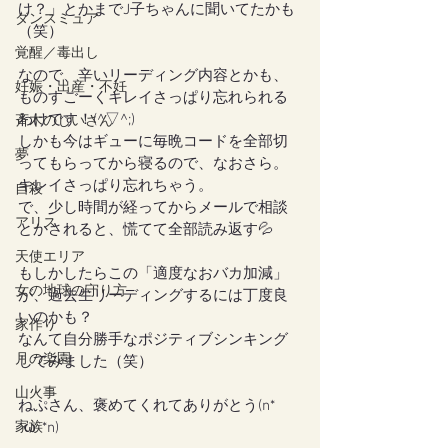
け？」とかまでJ子ちゃんに聞いてたかも
ダンスミュア
（笑）
覚醒／毒出し
なので、辛いリーディング内容とかも、
妊娠・出産・不妊
ものすごーくキレイさっぱり忘れられる
わけです！(^▽^;)
斉木のじいさん
しかも今はギューに毎晩コードを全部切
夢
ってもらってから寝るので、なおさら。
キレイさっぱり忘れちゃう。
自殺
で、少し時間が経ってからメールで相談
アリス
とかされると、慌てて全部読み返す💦
天使エリア
もしかしたらこの「適度なおバカ加減」
女の地球の守り方
が、過去生リーディングするには丁度良
いのかも？
家作り
なんて自分勝手なポジティブシンキング
月の楽園
してみました（笑）
山火事
ねぷさん、褒めてくれてありがとう(n*
家族
´ω`*n)