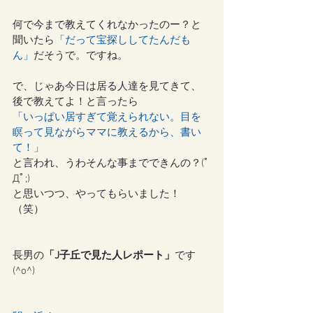
何で今まで教えてくれなかったのー？と
聞いたら
「だって宝探ししてたんだも
ん」
だそうで。ですね。
で、じゃあ今日は居る人達を見てきて、
後で教えてよ！と言ったら
「いっぱい居すぎて覚えられない。目を
瞑って見ながらママに教えるから、書い
て！」
と言われ、うわそんな事までできんの？(ﾟ
Дﾟ;)
と思いつつ、やってもらいました！
（笑）
長男の
「J子丘で見た人レポート」
です
(^o^)