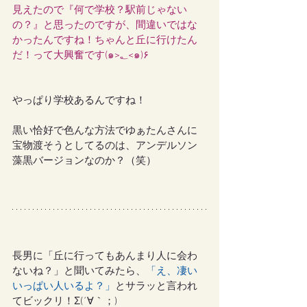
見えたので『何で学校？駅前じゃない
の？』と思ったのですが、間違いではな
かったんですね！ちゃんと丘に行けたん
だ！って大興奮です(๑>؂<๑)۶
やっぱり学校あるんですね！
黒い恰好で色んな方法でゆぁたんさんに
宝物渡そうとしてるのは、アンデルソン
藻黒バージョンなのか？（笑）
長男に「丘に行ってもあんまり人に会わ
ないね？」と聞いてみたら、
「え、凄い
いっぱい人いるよ？」
とサラッと言われ
てビックリ！Σ(´∀｀；)