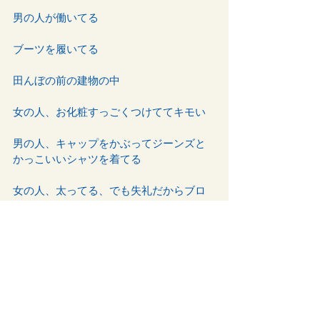
男の人が働いてる
ブーツを履いてる
田んぼの前の建物の中
女の人、お化粧すっごくつけててキモい
男の人、キャップをかぶってジーンズと
かっこいいシャツを着てる
女の人、太ってる、でも失礼だからブロ
グに太ってるって書かないでねママ
男の人、赤と緑と白のマフラーしてる
駅に戻る
Tお父さんがいる