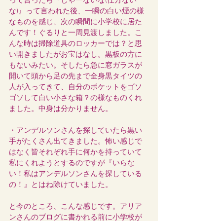
って言ったら『しゃーないな(仕方ない
な)』って言われた後、一瞬の白い煙の様
なものを感じ、次の瞬間に小学校に居た
んです！ぐるりと一周見渡しました。こ
んな時は掃除道具のロッカーでは？と思
い開きましたがお宝はなし。黒板の方に
もないみたい。そしたら急に窓ガラスが
開いて頭から足の先まで全身黒タイツの
人が入ってきて、自分のポケットをゴソ
ゴソして白い小さな箱？の様なものくれ
ました。中身は分かりません。
・アンデルソンさんを探していたら黒い
手がたくさん出てきました。怖い感じで
はなく皆それぞれ手に何かを持っていて
私にくれようとするのですが『いらな
い！私はアンデルソンさんを探している
の！』とはね除けていました。
と今のところ、こんな感じです。アリア
ンさんのブログに書かれる前に小学校が