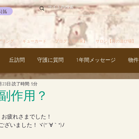
Blog
アリング
ギューカード
ブログ【月の泉】
サロン【月の遊び場】
丘訪問
守護に質問
1年間メッセージ
物件
月23日
読了時間: 5分
国
カルマパターン
石
お知らせ
ご挨拶
副作用？
出かけ
ブツブツ言ってるだけ
イベント
シャス
、お疲れさまでした！
いました！ヾ(*´∀｀*)ﾉ
覚醒／毒出し
妊娠・出産・不妊
斉木のじいさ