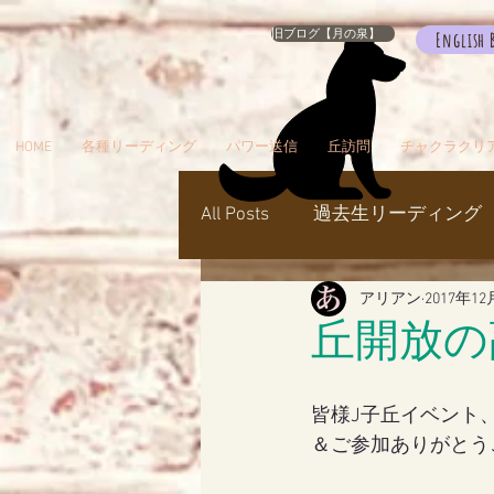
旧ブログ【月の泉】
English 
HOME
各種リーディング
パワー送信
丘訪問
チャクラクリ
All Posts
過去生リーディング
アリアン
2017年12
パワー送信
冥界
天
丘開放の
瞑想でお出かけ
旅／お
皆様J子丘イベント
＆ご参加ありがとうござ
シャスタ
ダンスミュア