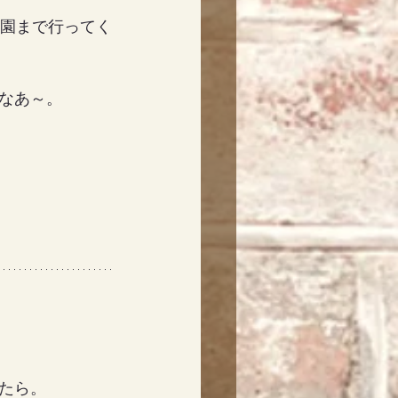
公園まで行ってく
なあ～。
たら。