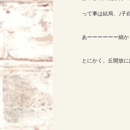
って事は結局、J子
あーーーーーー細か
とにかく。丘開放に