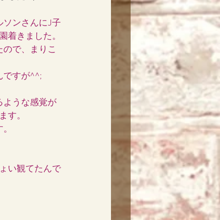
ルソンさんにJ子
園着きました。
たので、まりこ
すが^^;
るような感覚が
ます。
す。
ょい観てたんで