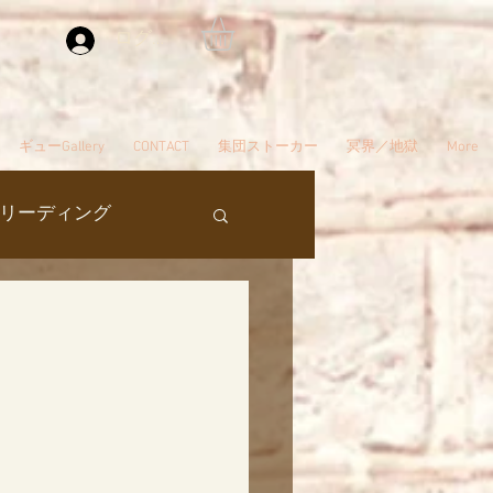
ログイン
ギューGallery
CONTACT
集団ストーカー
冥界／地獄
More
リーディング
過去生
タ編スタート
ん
夢
自殺