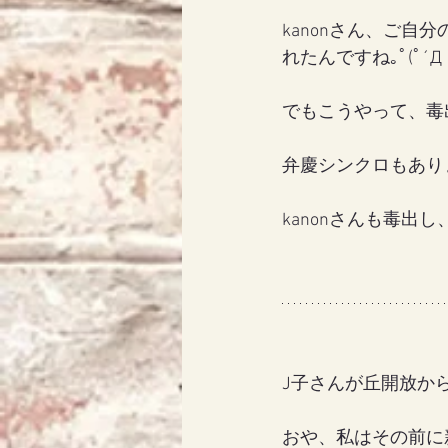
kanonさん、ご
れたんですね｡ﾟ(ﾟ´Д｀
でもこうやって、毒
弁慶シンクロもありまし
kanonさんも毒出
J子さんが丘開放か
おや、私はその前に