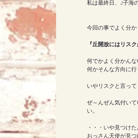
私は最終日、J子海の
アリス
天使エリア
今回の事でよく分か
『丘開放にはリスク
何でかよく分かんな
何かそんな方向に行
いやリスクと言って
ぜ～んぜん気付いて
い。
・・・いや見つけた
おっさん天使が見つ