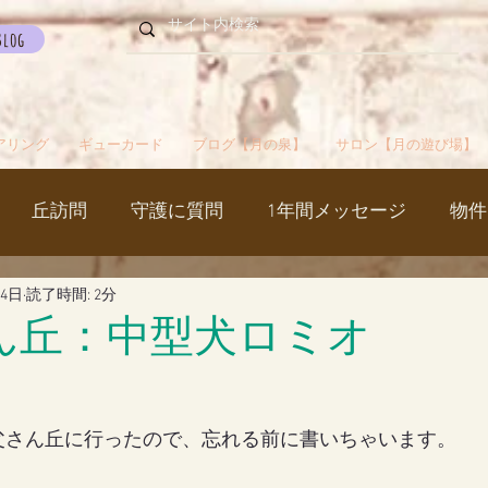
Blog
アリング
ギューカード
ブログ【月の泉】
サロン【月の遊び場】
丘訪問
守護に質問
1年間メッセージ
物件
月4日
読了時間: 2分
国
カルマパターン
石
お知らせ
ご挨拶
ん丘：中型犬ロミオ
出かけ
ブツブツ言ってるだけ
イベント
シャス
父さん丘に行ったので、忘れる前に書いちゃいます。
覚醒／毒出し
妊娠・出産・不妊
斉木のじいさ