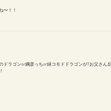
ね〜！！
のドラゴンor綱彦っちor緑コモドドラゴンがTお父さん
！