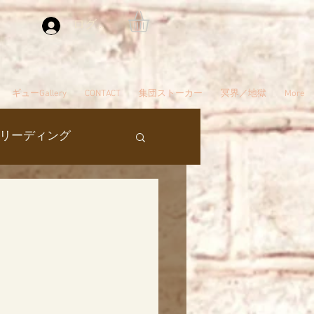
ログイン
ギューGallery
CONTACT
集団ストーカー
冥界／地獄
More
リーディング
過去生
タ編スタート
ん
夢
自殺