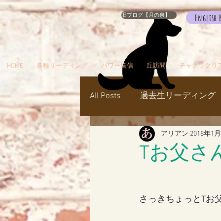
旧ブログ【月の泉】
English 
HOME
各種リーディング
パワー送信
丘訪問
チャクラクリ
All Posts
過去生リーディング
アリアン
2018年1
パワー送信
冥界
天
Tお父さ
瞑想でお出かけ
旅／お
さっきちょっとTお
シャスタ
ダンスミュア