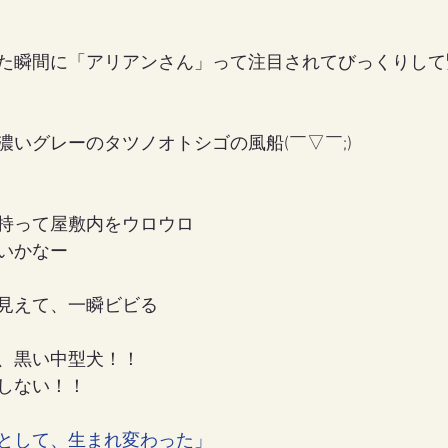
た瞬間に「アリアンさん」って注目されてびっくりして緊張
濃いグレーのタツノオトシゴの風船(￣▽￣;)
持って屋敷内をウロウロ
いかなー
見えて、一瞬ビビる
、黒い中型犬！！
しない！！
として、生まれ変わった」