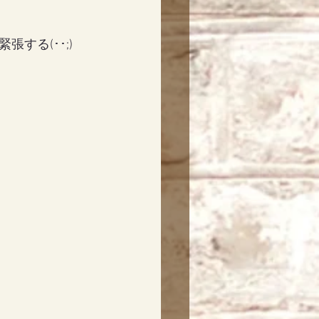
する(･･;)