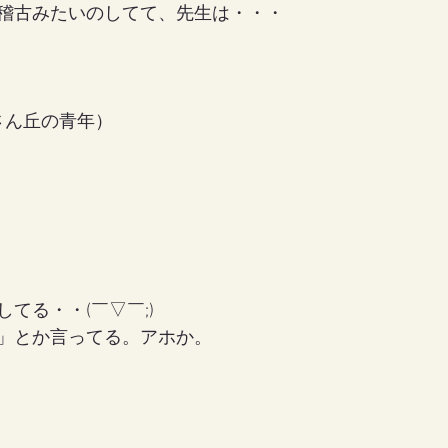
稽古みたいのしてて、先生は・・・
さん丘の青年）
てる・・(￣▽￣;)
」とか言ってる。アホか。