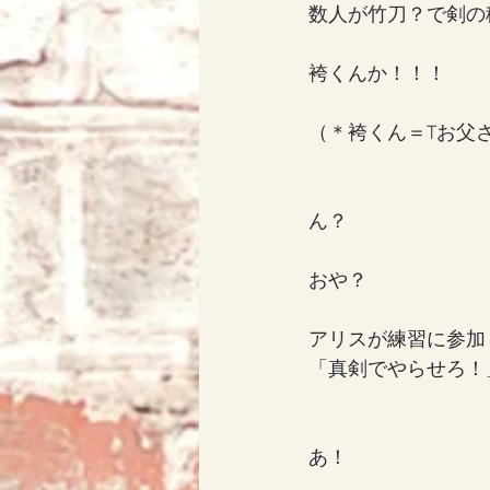
数人が竹刀？で剣の
袴くんか！！！
（＊袴くん＝Tお父
ん？
おや？
アリスが練習に参加し
「真剣でやらせろ！
あ！