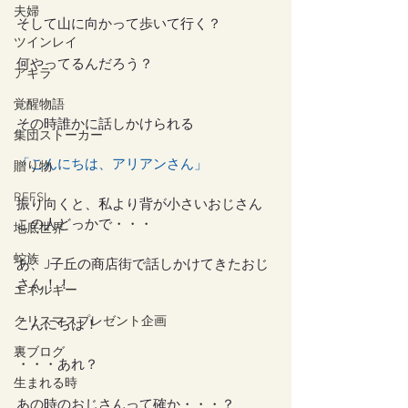
夫婦
そして山に向かって歩いて行く？
ツインレイ
何やってるんだろう？
アキラ
覚醒物語
その時誰かに話しかけられる
集団ストーカー
「こんにちは、アリアンさん」
贈り物
REFSI
振り向くと、私より背が小さいおじさん
この人どっかで・・・
地底世界
蛇族
あ、J子丘の商店街で話しかけてきたおじ
さん！！
エネルギー
クリスマスプレゼント企画
こんにちは！
裏ブログ
・・・あれ？
生まれる時
あの時のおじさんって確か・・・？