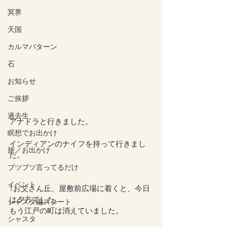
冥界
天国
カルマパターン
石
お知らせ
ご挨拶
過去生
アナドラと行きました。
瞑想でお出かけ
インディアンのナイフを持って行きまし
旅／お出かけ
た。
ブツブツ言ってるだけ
イベント
Tお父さん丘、屋敷前広場に着くと、今日
は夕方でした。
シャスタ編スタート
もう江戸の町は消えていました。
シャスタ