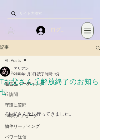
ログイン
記事
All Posts
アリアン
All Posts
2018年1月8日
読了時間: 3分
Tお父さん丘解放終了のお知ら
過去生リーディング
せ
丘訪問
守護に質問
Tお父さん丘に行ってきました。
1年間メッセージ
物件リーディング
パワー送信