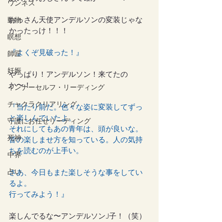
ワンネス
おっさん天使アンデルソンの変装じゃな
動物
かったっけ！！！
瞑想
『よくぞ見破った！』
師匠
妊娠
やっぱり！アンデルソン！来てたの
か〜！
インナーセルフ・リーディング
チャクラクリアリング
『当たり前だ。色々な姿に変装してずっ
と楽しんでいたよ。
守護にお任せリーディング
それにしてもあの青年は、頭が良いな。
死神
皆の楽しませ方を知っている。人の気持
ちを読むのが上手い。
中界
占い
さあ、今日もまた楽しそうな事をしてい
るよ。
行ってみよう！』
楽しんでるな〜アンデルソンJ子！（笑）