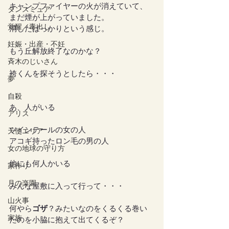
キャンプファイヤーの火が消えていて、
ダンスミュア
まだ煙が上がっていました。
覚醒／毒出し
消したばっかりという感じ。
妊娠・出産・不妊
もう丘解放終了なのかな？
斉木のじいさん
袴くんを探そうとしたら・・・
夢
自殺
あ、人がいる
アリス
ツインテールの女の人
天使エリア
アコギ持ったロン毛の男の人
女の地球の守り方
他にも何人かいる
家作り
月の楽園
みんな屋敷に入って行って・・・
山火事
何やら
ゴザ
？みたいなのをくるくる巻い
家族
たのを小脇に抱えて出てくるぞ？