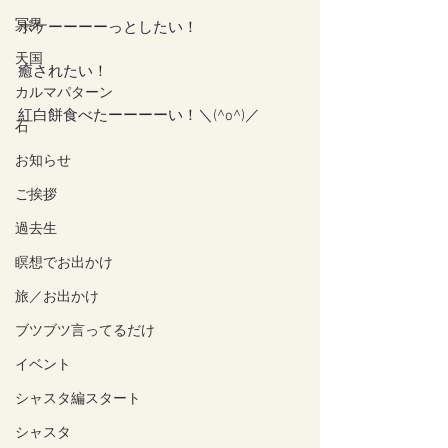
冥界
ボケーーーーっとしたい！
天国
癒されたい！
カルマパターン
紅白餅食べたーーーーい！＼(^o^)／
石
お知らせ
ご挨拶
過去生
瞑想でお出かけ
旅／お出かけ
ブツブツ言ってるだけ
イベント
シャスタ編スタート
シャスタ