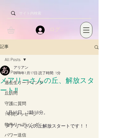
ログイン
記事
All Posts
アリアン
All Posts
2018年1月17日
読了時間: 1分
メアリーさんの丘、解放スタ
過去生リーディング
ート‼️
丘訪問
守護に質問
1月18日、1時18分。
1年間メッセージ
物件リーディング
メアリーさんの丘解放スタートです！！
パワー送信