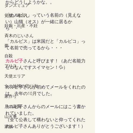
からどうしようかな。。
ダンスミュア
「カルピス」っていう名前の（見えな
覚醒／毒出し
い）山猫（オス）が一緒に居るか
妊娠・出産・不妊
ら・・・
斉木のじいさん
「カルピス」は米国だと「カルピコ」っ
夢
て名前で売ってるから・・・
自殺
カルピ子
さんと呼びます！（あだ名能力
アリス
ゼロなんですスイマセン！💦）
天使エリア
女の地球の守り方
カルピ子さんが初めてメールをくれたの
は、去年の10月でした。
家作り
月の楽園
カルピ子さんからのメールにはこう書か
れていました。
山火事
（全て公表して構わないと仰ってくれた
カルピ子さんありがとうございます！）
家族