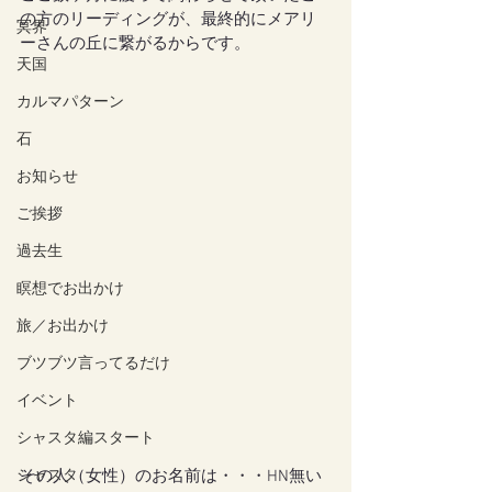
の方のリーディングが、最終的にメアリ
冥界
ーさんの丘に繋がるからです。
天国
カルマパターン
石
お知らせ
ご挨拶
過去生
瞑想でお出かけ
旅／お出かけ
ブツブツ言ってるだけ
イベント
シャスタ編スタート
シャスタ
その人（女性）のお名前は・・・HN無い