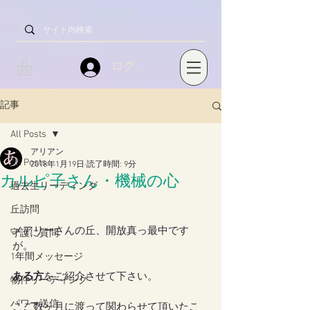
ログイン
記事
All Posts
アリアン
All Posts
2018年1月19日
読了時間: 9分
カルピ子さん・機械の心
過去生リーディング
丘訪問
メアリーさんの丘、開放真っ最中です
守護に質問
が。
1年間メッセージ
ある方
をご紹介させて下さい。
物件リーディング
パワー送信
ここ数ヶ月に渡って関わらせて頂いたこ