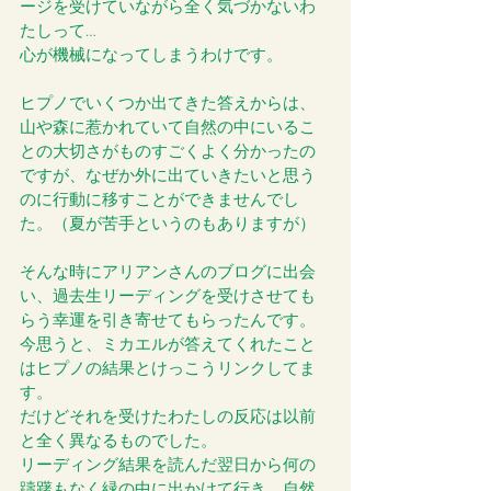
ージを受けていながら全く気づかないわ
たしって… 
心が機械になってしまうわけです。 
ヒプノでいくつか出てきた答えからは、
山や森に惹かれていて自然の中にいるこ
との大切さがものすごくよく分かったの
ですが、なぜか外に出ていきたいと思う
のに行動に移すことができませんでし
た。（夏が苦手というのもありますが）
そんな時にアリアンさんのブログに出会
い、過去生リーディングを受けさせても
らう幸運を引き寄せてもらったんです。 
今思うと、ミカエルが答えてくれたこと
はヒプノの結果とけっこうリンクしてま
す。 
だけどそれを受けたわたしの反応は以前
と全く異なるものでした。 
リーディング結果を読んだ翌日から何の
躊躇もなく緑の中に出かけて行き、自然