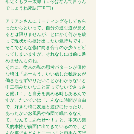
年近くもプー太郎（←今はなんて言うん
でしょうね死語(￣∇￣)）
アリアンさんにリーディングをしてもら
ったからといって、自分の進む道が見え
るとは限りませんが、とにかく何かを破
って現状から抜け出したい気持ちです。
そこでどんな傷に向き合うのか少々ビビ
ってしまいますが、それなしには前に進
めませんものね。
それに、従来の私の思考パターンが優位
な時は「あーもう、いい歳した独身女が
働きもせずやりたいことがわからないと
中二病みたいなこと言ってないでさっさ
と働け！」と自分を責める時もあるんで
すが、たいていは「こんなに時間が自由
で、好きな時に友達と遊びに行ったり、
あったかいお風呂や布団で眠れるなん
て、なんてしあわせ〜！」と、本来の楽
天的本性が前面に出てきているので、ど
んな傷でもどんとこーい！と両手を広げ