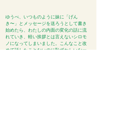
ゆうべ、いつものように妹に「げん
き〜」とメッセージを送ろうとして書き
始めたら、わたしの内面の変化の話に流
れていき、軽い挨拶とは言えないシロモ
ノになってしまいました。こんなこと改
めて話したことないのに恥ずかしいなー
と思いつつ、でもこれも自然の流れと感
じたので送信ボタンをポチッとしたら、
なんとなく一歩前に出たような感覚にな
りました。それと同時に安心感も。 
そして今朝目が覚める直前に見てた夢
が、これも昔からよく見てるもので、夜
勤をしてるんだけど朝の引き継ぎの時間
が迫っているのに仕事が全然進まなくて
焦ってる、というものなのですが。 
今日も同じパターンの流れできていたと
ころ、途中からある患者さんが現れてい