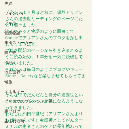
夫婦
『今から１ヶ月ほど前に、偶然アリアン
ツインレイ
さんの過去世リーディングのページにた
アキラ
どり着きました。
読んでみると物語のように面白くて、
覚醒物語
Googleでアリアンさんのブログを探し出
集団ストーカー
してしまうほど。
ブログ開始のページから引き込まれるよ
贈り物
うに読み始め、１年分を一気に読破して
REFSI
しまいました。
それからは毎日のようにブログやギュー
地底世界
Stone、Galleryなど楽しませてもらってま
蛇族
す。
エネルギー
そんな中でだんだんと自分の過去世とい
うかカルマパターンが気になるようにな
クリスマスプレゼント企画
ってきました。
裏ブログ
わたしは約四半世紀（アリアンさんより
おばちゃんです）看護師としてがんター
生まれる時
ミナルの患者さんのケアに長年携わって