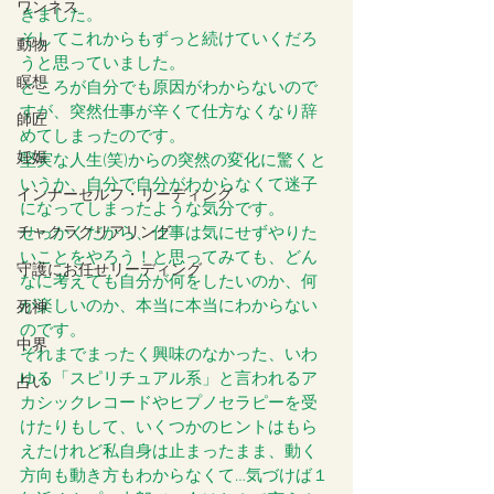
ワンネス
きました。
そしてこれからもずっと続けていくだろ
動物
うと思っていました。
瞑想
ところが自分でも原因がわからないので
すが、突然仕事が辛くて仕方なくなり辞
師匠
めてしまったのです。
妊娠
堅実な人生(笑)からの突然の変化に驚くと
いうか、自分で自分がわからなくて迷子
インナーセルフ・リーディング
になってしまったような気分です。
チャクラクリアリング
せっかくだから、仕事は気にせずやりた
いことをやろう！と思ってみても、どん
守護にお任せリーディング
なに考えても自分が何をしたいのか、何
が楽しいのか、本当に本当にわからない
死神
のです。
中界
それまでまったく興味のなかった、いわ
ゆる「スピリチュアル系」と言われるア
占い
カシックレコードやヒプノセラピーを受
けたりもして、いくつかのヒントはもら
えたけれど私自身は止まったまま、動く
方向も動き方もわからなくて…気づけば１