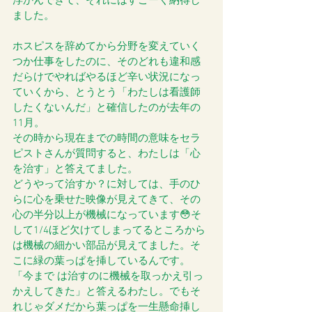
浮かんできて、それにはすごーく納得し
ました。 
ホスピスを辞めてから分野を変えていく
つか仕事をしたのに、そのどれも違和感
だらけでやればやるほど辛い状況になっ
ていくから、とうとう「わたしは看護師
したくないんだ」と確信したのが去年の
11月。
その時から現在までの時間の意味をセラ
ピストさんが質問すると、わたしは「心
を治す」と答えてました。 
どうやって治すか？に対しては、手のひ
らに心を乗せた映像が見えてきて、その
心の半分以上が機械になっています😳そ
して1/4ほど欠けてしまってるところから
は機械の細かい部品が見えてました。そ
こに緑の葉っぱを挿しているんです。
「今まで は治すのに機械を取っかえ引っ
かえしてきた」と答えるわたし。でもそ
れじゃダメだから葉っぱを一生懸命挿し