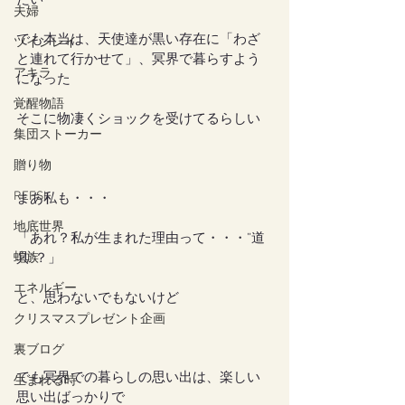
たい
夫婦
でも本当は、天使達が黒い存在に「わざ
ツインレイ
と連れて行かせて」、冥界で暮らすよう
アキラ
になった
覚醒物語
そこに物凄くショックを受けてるらしい
集団ストーカー
贈り物
REFSI
まあ私も・・・
地底世界
「あれ？私が生まれた理由って・・・”道
蛇族
具”？」
エネルギー
と、思わないでもないけど
クリスマスプレゼント企画
裏ブログ
でも冥界での暮らしの思い出は、楽しい
生まれる時
思い出ばっかりで