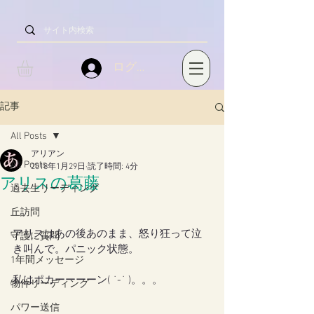
ログイン
記事
All Posts
アリアン
All Posts
2018年1月29日
読了時間: 4分
アリスの葛藤
過去生リーディング
丘訪問
アリスはあの後あのまま、怒り狂って泣
守護に質問
き叫んで。パニック状態。
1年間メッセージ
私はポカーーーーン( ˙-˙ )。。。
物件リーディング
パワー送信