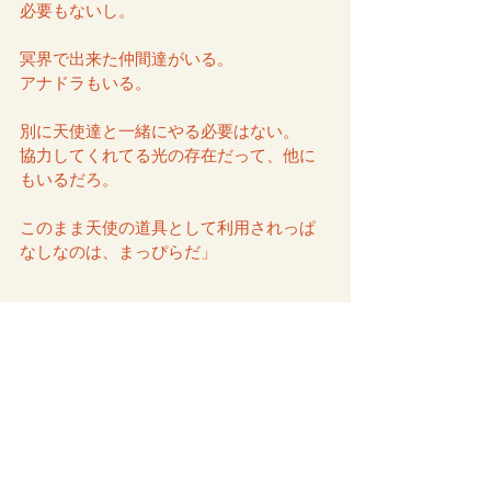
必要もないし。
冥界で出来た仲間達がいる。
アナドラもいる。
別に天使達と一緒にやる必要はない。
協力してくれてる光の存在だって、他に
もいるだろ。
このまま天使の道具として利用されっぱ
なしなのは、まっぴらだ」
な・・・なるほど、そう来る
か・・・！！(◎_◎;)
た・・確かに、一理ある！一理あるよア