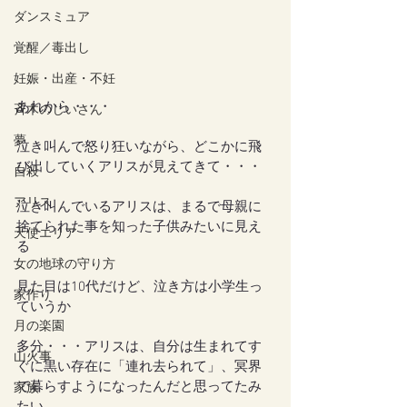
ダンスミュア
覚醒／毒出し
妊娠・出産・不妊
あれから・・・
斉木のじいさん
夢
泣き叫んで怒り狂いながら、どこかに飛
び出していくアリスが見えてきて・・・
自殺
アリス
泣き叫んでいるアリスは、まるで母親に
捨てられた事を知った子供みたいに見え
天使エリア
る
女の地球の守り方
見た目は10代だけど、泣き方は小学生っ
家作り
ていうか
月の楽園
多分・・・アリスは、自分は生まれてす
山火事
ぐに黒い存在に「連れ去られて」、冥界
で暮らすようになったんだと思ってたみ
家族