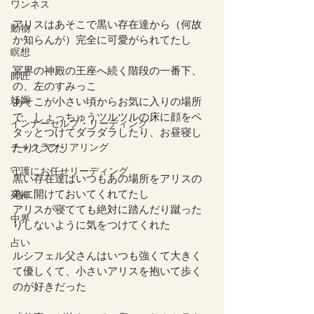
ワンネス
アリスはあそこで黒い存在達から（何故
動物
か知らんが）完全に可愛がられてたし
瞑想
冥界の神殿の王座へ続く階段の一番下、
師匠
の、左のすみっこ
妊娠
あそこが小さい頃からお気に入りの場所
で、しょっちゅうツルツルの床に顔をペ
インナーセルフ・リーディング
タッとつけてダラダラしたり、お昼寝し
チャクラクリアリング
たりしてた
守護にお任せリーディング
黒い存在達はいつもあの場所をアリスの
為に開けておいてくれてたし
死神
アリスが寝てても絶対に踏んだり蹴った
中界
りしないように気をつけてくれた
占い
ルシフェル父さんはいつも強くて大きく
て優しくて、小さいアリスを抱いて歩く
のが好きだった