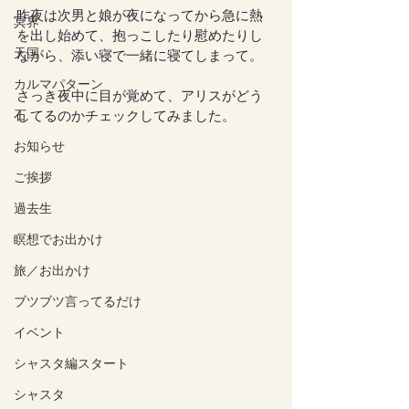
昨夜は次男と娘が夜になってから急に熱
冥界
を出し始めて、抱っこしたり慰めたりし
天国
ながら、添い寝で一緒に寝てしまって。
カルマパターン
さっき夜中に目が覚めて、アリスがどう
石
してるのかチェックしてみました。
お知らせ
ご挨拶
過去生
瞑想でお出かけ
旅／お出かけ
ブツブツ言ってるだけ
イベント
シャスタ編スタート
シャスタ