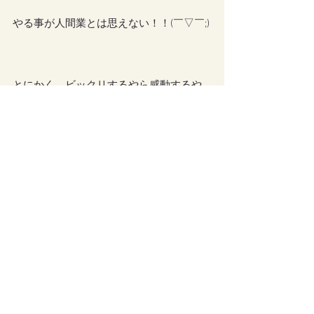
やる事が人間業とは思えない！！(￣▽￣;)
とにかく、ビックリするやら感動するや
ら感激するやら鳥肌立つやらです( ；∀；)
ママがまだショックを受けてる間に、長
男はさっさと申し込んでさっさとベッド
へ行って【マインクラフト月の森】1回目
をさっそく楽しんでいました✨
さつきのひかりさん、本当にありがとう
ございます！！！ヽ(；▽)ノ