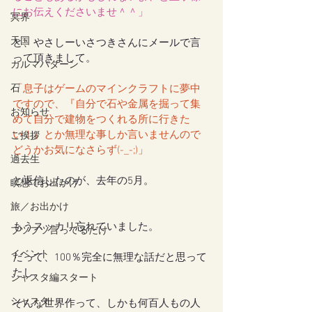
にお伝えくださいませ＾＾」
冥界
天国
と、やさしーいさつきさんにメールで言
って頂きまして。
カルマパターン
石
「息子はゲームのマインクラフトに夢中
ですので、『自分で石や金属を掘って集
お知らせ
めて自分で建物をつくれる所に行きた
い！』とか無理な事しか言いませんので
ご挨拶
どうかお気になさらず(-_-;)」
過去生
と返信したのが、去年の5月。
瞑想でお出かけ
旅／お出かけ
もうスッカリ忘れていました。
ブツブツ言ってるだけ
イベント
だって、100％完全に無理な話だと思って
たし。
シャスタ編スタート
シャスタ
そんな世界作って、しかも何百人もの人