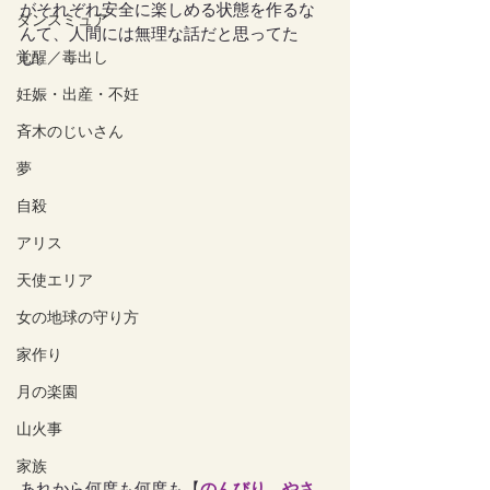
がそれぞれ安全に楽しめる状態を作るな
ダンスミュア
んて、人間には無理な話だと思ってた
覚醒／毒出し
し。
妊娠・出産・不妊
斉木のじいさん
夢
自殺
アリス
天使エリア
女の地球の守り方
家作り
月の楽園
山火事
家族