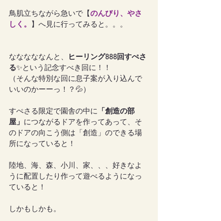
鳥肌立ちながら急いで【
のんびり、やさ
しく。
】へ見に行ってみると。。。
なななななんと、
ヒーリング888回すぺさ
る
✨という記念すべき回に！！
（そんな特別な回に息子案が入り込んで
いいのかーーっ！？💦）
すぺさる限定で園舎の中に
「創造の部
屋」
につながるドアを作ってあって、そ
のドアの向こう側は「創造」のできる場
所になっていると！
陸地、海、森、小川、家、、、好きなよ
うに配置したり作って遊べるようになっ
ていると！
しかもしかも。