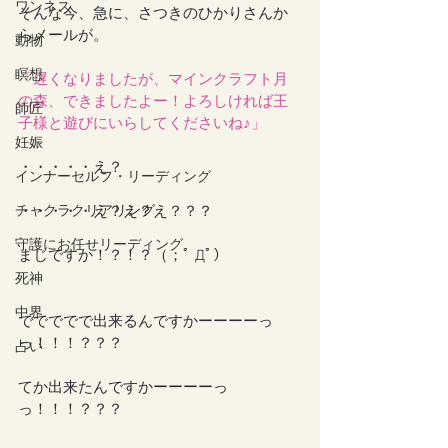
ワンネス
そんな今、急に、さつきのひかりさんか
らメールが。
動物
瞑想
「遅くなりましたが、マインクラフト月
の森、できましたよー！よろしければ王
師匠
子様と遊びにいらしてくださいね♪」
妊娠
・・・・・え？
インナーセルフ・リーディング
チャクラクリアリング
・・・・・え？え？え？？？
守護にお任せリーディング
まじですか！？！？（；ﾟ Дﾟ） 
死神
中界
ででででで出来るんですかーーーーっ
っ！！！？？？
占い
てか出来たんですかーーーーっ
っ！！！？？？