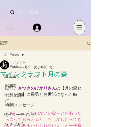
ログイン
記事
All Posts
アリアン
All Posts
2018年2月6日
読了時間: 3分
マインクラフト月の森
過去生リーディング
丘訪問
以前、
さつきのひかりさん
の【月の森ヒ
ーリング】に長男とお世話になった時
守護に質問
に、
1年間メッセージ
「もし、こんなのがいいな～とかあった
物件リーディング
ら言ってもらえると、もしかしたらでき
パワー送信
ることもあるかもしれないよ、と王子様