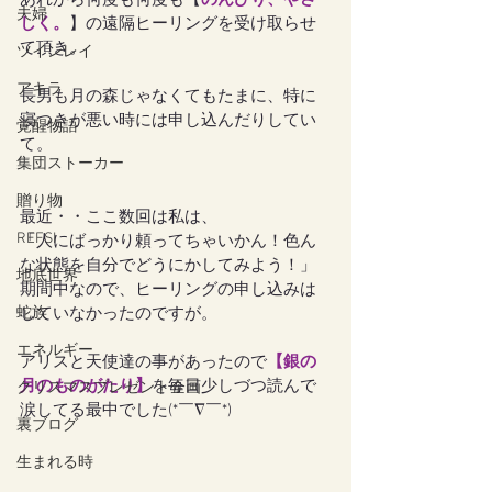
あれから何度も何度も【
のんびり、やさ
夫婦
しく。
】の遠隔ヒーリングを受け取らせ
て頂き。
ツインレイ
アキラ
長男も月の森じゃなくてもたまに、特に
寝つきが悪い時には申し込んだりしてい
覚醒物語
て。
集団ストーカー
贈り物
最近・・ここ数回は私は、
REFSI
「人にばっかり頼ってちゃいかん！色ん
な状態を自分でどうにかしてみよう！」
地底世界
期間中なので、ヒーリングの申し込みは
蛇族
していなかったのですが。
エネルギー
アリスと天使達の事があったので
【
銀の
月のものがたり
】
を毎日少しづつ読んで
クリスマスプレゼント企画
涙してる最中でした(*￣∇￣*)
裏ブログ
生まれる時