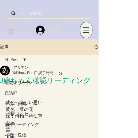
ログイン
記事
All Posts
アリアン
All Posts
2018年2月11日
読了時間: 11分
J娘ちゃん確認リーディング
過去生リーディング
丘訪問
黄色：楽しい思い
守護に質問
黄色：菜の花
1年間メッセージ
緑：植物、特に草
虫達
物件リーディング
雲
パワー送信
太陽