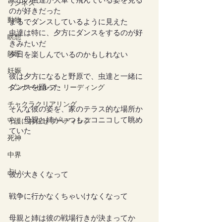
沢山の虫達が大軍で飛んでいる姿を見る
ワンネス
のが好きだった
動物
まるでダンスしているように見えた
虫達は特に、夕方にダンスをするのが好
瞑想
きみたいだ
師匠
夕日を楽しんでいるのかもしれない
妊娠
彼は夕方になると野原で、虫達と一緒に
ダンスを踊った
インナーセルフ・リーディング
チャクラクリアリング
そんな彼の姿を、家のテラス的な場所か
ら、母親と姉がいつもニコニコして眺め
守護にお任せリーディング
ていた
死神
中界
占い
彼が大きくなって
戦争に行かなくちゃいけなくなって
母親と姉は彼の戦場行きが決まってか