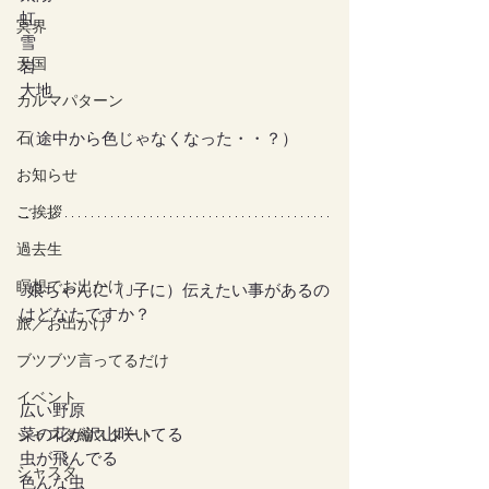
虹
冥界
雪
天国
岩
大地
カルマパターン
石
（途中から色じゃなくなった・・？）
お知らせ
ご挨拶
過去生
瞑想でお出かけ
J娘ちゃんに（J子に）伝えたい事があるの
はどなたですか？
旅／お出かけ
ブツブツ言ってるだけ
イベント
広い野原
菜の花が沢山咲いてる
シャスタ編スタート
虫が飛んでる
シャスタ
色んな虫