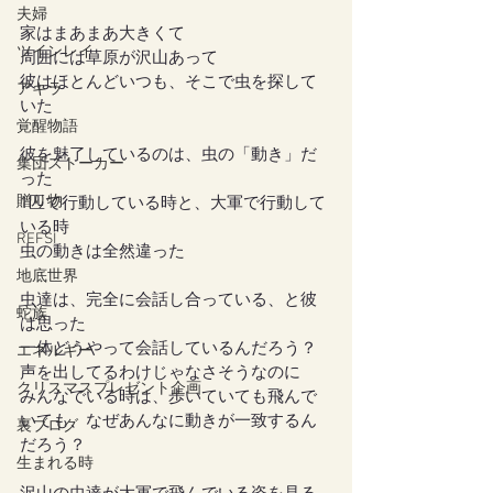
夫婦
家はまあまあ大きくて
ツインレイ
周囲には草原が沢山あって
彼はほとんどいつも、そこで虫を探して
アキラ
いた
覚醒物語
彼を魅了しているのは、虫の「動き」だ
集団ストーカー
った
贈り物
1匹で行動している時と、大軍で行動して
いる時
REFSI
虫の動きは全然違った
地底世界
虫達は、完全に会話し合っている、と彼
蛇族
は思った
一体どうやって会話しているんだろう？
エネルギー
声を出してるわけじゃなさそうなのに
クリスマスプレゼント企画
みんなでいる時は、歩いていても飛んで
いても、なぜあんなに動きが一致するん
裏ブログ
だろう？
生まれる時