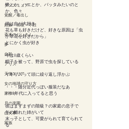
蜂とか、ハエとか、バッタみたいのと
ダンスミュア
か、色々
覚醒／毒出し
彼は虫が大好き
妊娠・出産・不妊
花も草も好きだけど、好きな原因は「虫
斉木のじいさん
が草花を好きだから」
とにかく虫が好き
夢
自殺
今は8歳くらい
帽子を被って、野原で虫を探している
アリス
天使エリア
イギリスって頭に繰り返し浮かぶ
女の地球の守り方
・・・随分近代っぽい服装だなあ
1900年代に入ってると思う
家作り
月の楽園
彼はまずまずの階級？の家庭の息子で
年の離れた姉がいて
山火事
末っ子として、可愛がられて育てられて
家族
る