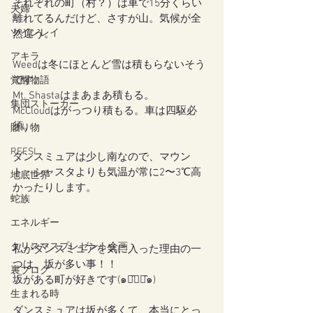
それぞれの町（村？）は車で15分くらい
夫婦
離れてるんだけど、さすが山。気候が全
ツインレイ
然違う。
アキラ
Weedは冬にほとんど雪は積もらないそう
です。
覚醒物語
Mt. Shastaはまあまあ積もる。
集団ストーカー
McCloudはがっつり積もる。車は四駆必
須。
贈り物
REFSI
ダンスミュアは少し南なので、マウン
ト・シャスタよりも気温が常に2〜3℃高
地底世界
かったりします。
蛇族
エネルギー
クリスマスプレゼント企画
私がダンスミュアを気に入った理由の一
つは、坂が多い事！！
裏ブログ
坂がある町が好きです(๑･̑◡･̑๑)
生まれる時
ダンスミュアは坂が多くて、本当にとっ