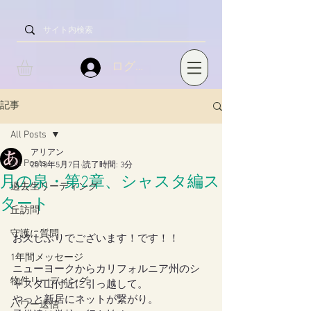
ログイン
記事
All Posts
アリアン
All Posts
2018年5月7日
読了時間: 3分
月の泉・第2章、シャスタ編ス
過去生リーディング
タート
丘訪問
守護に質問
お久しぶりでございます！です！！
1年間メッセージ
ニューヨークからカリフォルニア州のシ
物件リーディング
ャスタ山付近に引っ越して。
やっと新居にネットが繋がり。
パワー送信