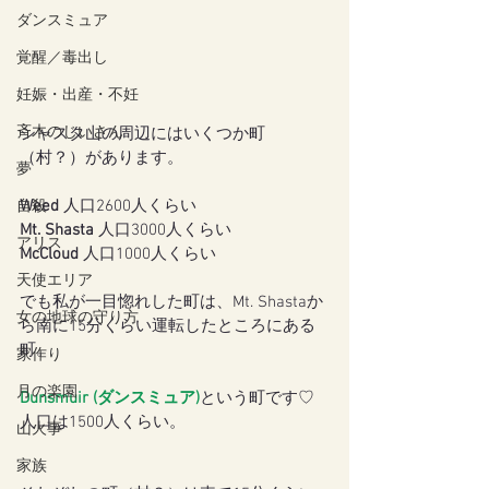
ダンスミュア
覚醒／毒出し
妊娠・出産・不妊
斉木のじいさん
シャスタ山の周辺にはいくつか町
（村？）があります。
夢
Weed
 人口2600人くらい
自殺
Mt. Shasta
 人口3000人くらい
アリス
McCloud
 人口1000人くらい
天使エリア
でも私が一目惚れした町は、Mt. Shastaか
女の地球の守り方
ら南に15分くらい運転したところにある
町。
家作り
月の楽園
Dunsmuir (ダンスミュア)
という町です♡
人口は1500人くらい。
山火事
家族