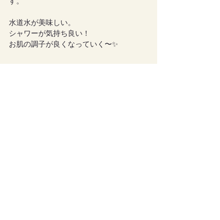
す。
水道水が美味しい。
シャワーが気持ち良い！
お肌の調子が良くなっていく〜✨
新居の中は、まだまだ落ち着いて暮らす
には程遠い状態です😓
1960年代のお家。
しかもここ1年ほどは、誰も住んでなかっ
た家。
どこもかしこも蜘蛛の巣だらけ。
動物のうんてぃーもいっぱい。
ようやくベッドルーム、バスルームは掃
除完了。靴を脱いでくつろげる状態にな
りました。