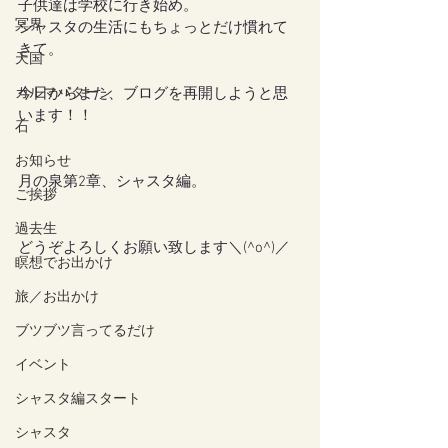
子供達は学校に行き始め。
冥界
シャスタの生活にもちょっとだけ慣れて
きて。
天国
カルマパターン
今日からまた、ブログを再開しようと思
います！！
石
お知らせ
月の泉第2章、シャスタ編。
ご挨拶
過去生
どうぞよろしくお願い致します＼(^o^)／
瞑想でお出かけ
旅／お出かけ
ブツブツ言ってるだけ
イベント
シャスタ編スタート
シャスタ