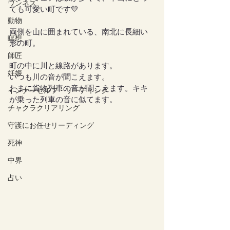
ワンネス
ても可愛い町です💛
動物
両側を山に囲まれている、南北に長細い
瞑想
形の町。
師匠
町の中に川と線路があります。
妊娠
いつも川の音が聞こえます。
たまに貨物列車の音が聞こえます。キキ
インナーセルフ・リーディング
が乗った列車の音に似てます。
チャクラクリアリング
守護にお任せリーディング
死神
中界
占い