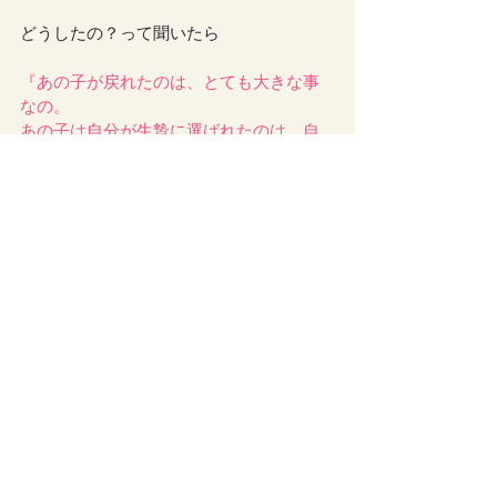
どうしたの？って聞いたら
『あの子が戻れたのは、とても大きな事
なの。
あの子は自分が生贄に選ばれたのは、自
分が村で一番必要の無い人間だからだ、
と信じ込んだの。
それで自分を納得させてしまったの』
そう言い終わると、今まで泣いてたあさ
つきさんの顔が急に歪んで
うえっ、うげっ、とか言いながら口を開
け始めて
うわあ何何何ーーーっ！？😭
って一瞬怖くなったけど
あさつきさんの口から、ソフトボールく