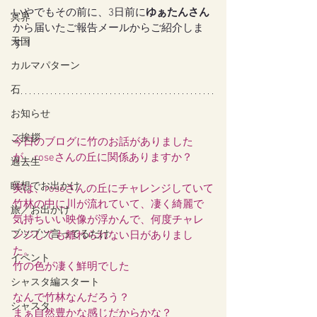
いやでもその前に、3日前に
ゆぁたんさん
冥界
から届いたご報告メールからご紹介しま
天国
す！
カルマパターン
石
お知らせ
ご挨拶
今日のブログに竹のお話がありました
が、roseさんの丘に関係ありますか？
過去生
瞑想でお出かけ
実は、roseさんの丘にチャレンジしていて
竹林の中に川が流れていて、凄く綺麗で
旅／お出かけ
気持ちいい映像が浮かんで、何度チャレ
ブツブツ言ってるだけ
ンジしても離れられない日がありまし
た。
イベント
竹の色が凄く鮮明でした
シャスタ編スタート
なんで竹林なんだろう？
シャスタ
まぁ自然豊かな感じだからかな？