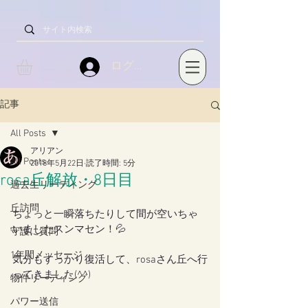
ログイン
記事
All Posts
アリアン
All Posts
2018年5月22日
読了時間: 5分
rosa丘解放・8日目
過去生リーディング
丘訪問
ちょっと一瞬落ちたりして間が空いちゃ
いましたスンマセン！💦
守護に質問
1年間メッセージ
気分もすっかり復活して、rosaさん丘へ行
ってきました(^^)
物件リーディング
パワー送信