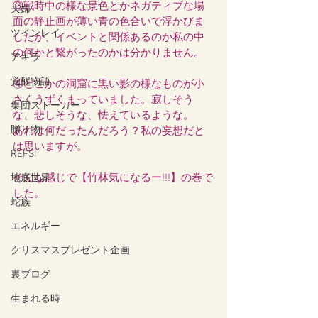
③戦時中の様な景色とかネガティブな場
夫婦
面の静止画が薄い青の色合いで浮かびま
ツインレイ
したが、イベントと関係あるのか私の中
の何かと繋がったのかは分かりません。
アキラ
覚醒物語
④どこかの洞窟に黒い影の様なものが小
さくうずくまっていました。寂しそう
集団ストーカー
な、悲しそうな、怯えているような。
贈り物
あれは何だったんだろう？私の妄想だと
は思いますが。
REFSI
そんな感じで【竹林気になるー!!!】の巻で
地底世界
した。
蛇族
エネルギー
クリスマスプレゼント企画
裏ブログ
生まれる時