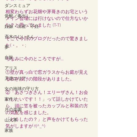
ダンスミュア
相変わらずお花畑や茅葺きのお宅という
覚醒／毒出し
メイン会場には行けないので仕方ないか
な？と思っていました (T-T)
妊娠・出産・不妊
斉木のじいさん
そこで今日のブログだったので驚きまし
た(・。・;
夢
自殺
ちなみに今のところですが…
アリス
①壁が真っ白で窓ガラスからお庭が見え
天使エリア
る吹き抜けの階段がありました。
女の地球の守り方
②「あさつきさん！エリーザさん！お会
いしたいです！！」って話しかけていた
家作り
ら、頭に笠を被ったカップルと和装の方
月の楽園
の気配を感じました。
「どうしたの？」と声をかけてもらった
山火事
気がしますが f(^_^)
家族