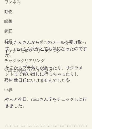
ワンネス
動物
瞑想
師匠
妊娠
ゆぁたんさんから☝️このメールを受け取っ
て、rosaさん丘がとても気になったのです
インナーセルフ・リーディング
が。
チャクラクリアリング
そこからプチ落ちがあったり、サクラメ
守護にお任せリーディング
ントまで買い出しに行っちゃったりし
死神
て、数日丘にいけませんでした💦
中界
やっと今日、rosaさん丘をチェックしに行
占い
きました。