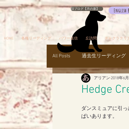
旧ブログ【月の泉】
English 
HOME
各種リーディング
パワー送信
丘訪問
チャクラクリ
All Posts
過去生リーディング
アリアン
2018年6
パワー送信
冥界
天
Hedge Cre
瞑想でお出かけ
旅／お
ダンスミュアに引っ
ぱいあります。
シャスタ
ダンスミュア