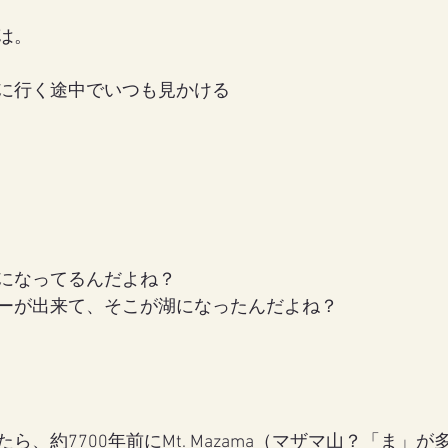
は。
女の地球の守り方
家作り
月の楽園
に行く途中でいつも見かける
になってるんだよね？
ーが出来て、そこが湖になったんだよね？
ら、約7700年前にMt. Mazama（マザマ山？「ま」