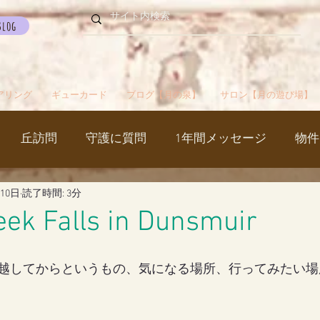
Blog
アリング
ギューカード
ブログ【月の泉】
サロン【月の遊び場】
丘訪問
守護に質問
1年間メッセージ
物件
月10日
読了時間: 3分
国
カルマパターン
石
お知らせ
ご挨拶
ek Falls in Dunsmuir
出かけ
ブツブツ言ってるだけ
イベント
シャス
越してからというもの、気になる場所、行ってみたい場
覚醒／毒出し
妊娠・出産・不妊
斉木のじいさ