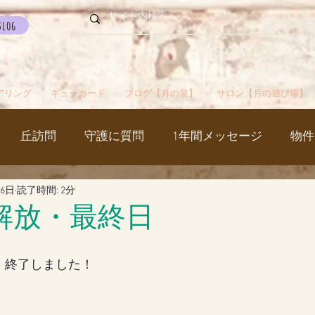
Blog
アリング
ギューカード
ブログ【月の泉】
サロン【月の遊び場】
丘訪問
守護に質問
1年間メッセージ
物件
月6日
読了時間: 2分
国
カルマパターン
石
お知らせ
ご挨拶
丘解放・最終日
出かけ
ブツブツ言ってるだけ
イベント
シャス
放、終了しました！
覚醒／毒出し
妊娠・出産・不妊
斉木のじいさ