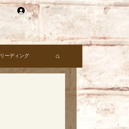
ログイン
ギューGallery
CONTACT
集団ストーカー
冥界／地獄
More
リーディング
過去生
タ編スタート
ん
夢
自殺