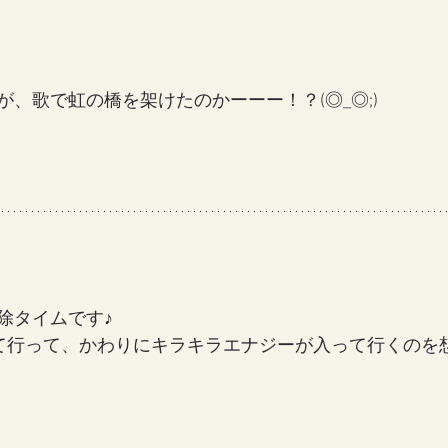
、歌で虹の橋を架けたのかーーー！？(◎_◎;)
除タイムです♪
が出て行って、かわりにキラキラエナジーが入って行くのを