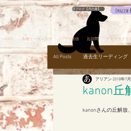
旧ブログ【月の泉】
English 
HOME
各種リーディング
パワー送信
丘訪問
チャクラクリ
All Posts
過去生リーディング
アリアン
2018年7
パワー送信
冥界
天
kanon
瞑想でお出かけ
旅／お
kanonさんの丘解
シャスタ
ダンスミュア