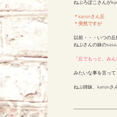
ねぷろぽこさんがka
＊kanonさん丘
アリス
天使エリア
＊突然ですが
以前・・・いつの丘
ねぷさんの妹のsas
「丘でもっと、みん
みたいな事を言って
ねぷ姉妹、kanon