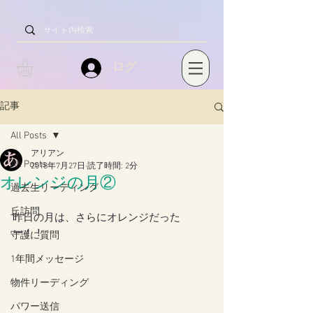
ログイン
記事
All Posts
アリアン
All Posts
2018年7月27日
読了時間: 2分
オレンジの月②
過去生リーディング
丘訪問
昨日の月は、さらにオレンジだった
ー！！
守護に質問
1年間メッセージ
物件リーディング
パワー送信