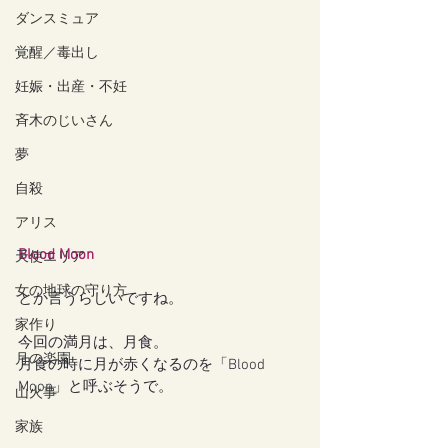
ダンスミュア
覚醒／毒出し
妊娠・出産・不妊
斉木のじいさん
夢
自殺
アリス
Blood Moon
天使エリア
女の地球の守り方
とか言うらしいですね。
家作り
今回の満月は、月食。
月の楽園
月食の時に月が赤くなるのを「Blood 
Moon」と呼ぶそうで。
山火事
家族