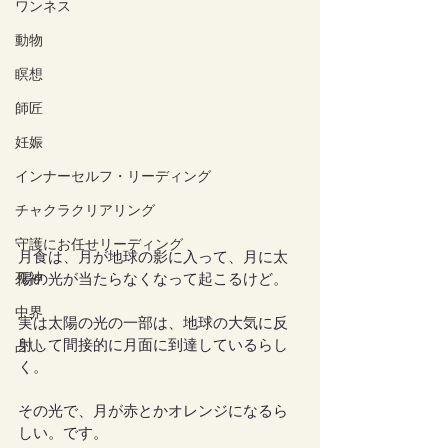
ワンネス
動物
瞑想
師匠
妊娠
インナーセルフ・リーディング
チャクラクリアリング
守護にお任せリーディング
月食は、月が地球の影に入って、月に太
死神
陽の光が当たらなくなって起こるけど。
中界
実は太陽の光の一部は、地球の大気に反
射して間接的に月面に到達しているらし
占い
く。
その光で、月が赤とかオレンジになるら
しい。です。