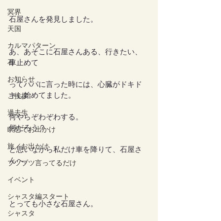
冥界
石屋さんを発見しました。
天国
カルマパターン
あ、あそこに石屋さんある、行きたい、
石
車止めて
お知らせ
ってパパに言った時には、心臓がドキド
キし始めてました。
ご挨拶
過去生
何やらぞわぞわする。
何だろう？
瞑想でお出かけ
旅／お出かけ
と思いながら私だけ車を降りて、石屋さ
んへ。
ブツブツ言ってるだけ
イベント
シャスタ編スタート
とっても小さな石屋さん。
シャスタ