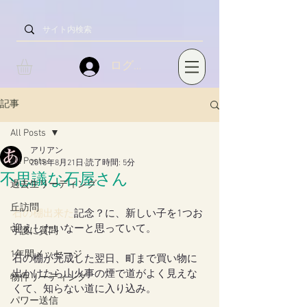
ログイン
記事
All Posts
アリアン
All Posts
2018年8月21日
読了時間: 5分
不思議な石屋さん
過去生リーディング
丘訪問
石の棚出来た
記念？に、新しい子を1つお
迎えしたいなーと思っていて。
守護に質問
1年間メッセージ
石の棚が完成した翌日、町まで買い物に
出かけたら山火事の煙で道がよく見えな
物件リーディング
くて、知らない道に入り込み。
パワー送信