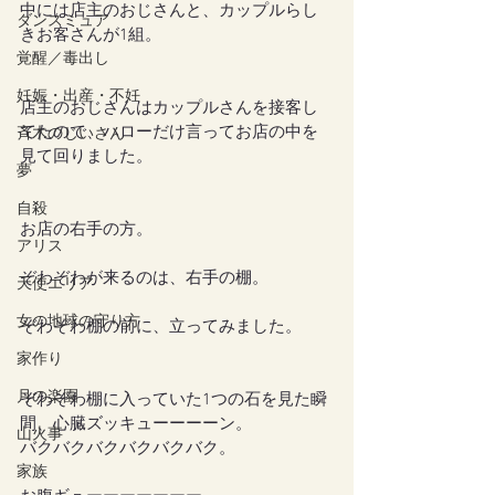
中には店主のおじさんと、カップルらし
ダンスミュア
きお客さんが1組。
覚醒／毒出し
妊娠・出産・不妊
店主のおじさんはカップルさんを接客し
てたので、ハローだけ言ってお店の中を
斉木のじいさん
見て回りました。
夢
自殺
お店の右手の方。
アリス
ぞわぞわが来るのは、右手の棚。
天使エリア
女の地球の守り方
ぞわぞわ棚の前に、立ってみました。
家作り
月の楽園
ぞわぞわ棚に入っていた1つの石を見た瞬
間、心臓ズッキューーーーン。
山火事
バクバクバクバクバクバク。
家族