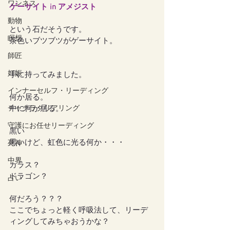
ワンネス
ゲーサイト in アメジスト
動物
という石だそうです。
瞑想
茶色いブツブツがゲーサイト。
師匠
妊娠
手に持ってみました。
インナーセルフ・リーディング
何か居る。
チャクラクリアリング
中に何か居る。
守護にお任せリーディング
黒い
黒いけど、虹色に光る何か・・・
死神
中界
カラス？
ドラゴン？
占い
何だろう？？？
ここでちょっと軽く呼吸法して、リーデ
ィングしてみちゃおうかな？