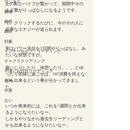
ワンネス
丘の私とパイプが繋がって、期間中その
まま繋がりっぱなしになるようです。
動物
瞑想
で、クリックするたびに、今のその人に
必要なエナジーが送られます。
師匠
妊娠
実はパワー送信を2日間やりっぱなし、み
インナーセルフ・リーディング
たいな状態ですが。
チャクラクリアリング
庭いじりしたり、休憩したり。。。とゆ
守護にお任せリーディング
ったり気味に過ごせば、MP消費を抑えな
がら出来るという事が分かってきまし
死神
た。
中界
占い
いつか将来的には、これを1週間とか出来
るようになりたいなー。
しかもやりながら過去生リーディングと
かも出来るようになりたいなー。