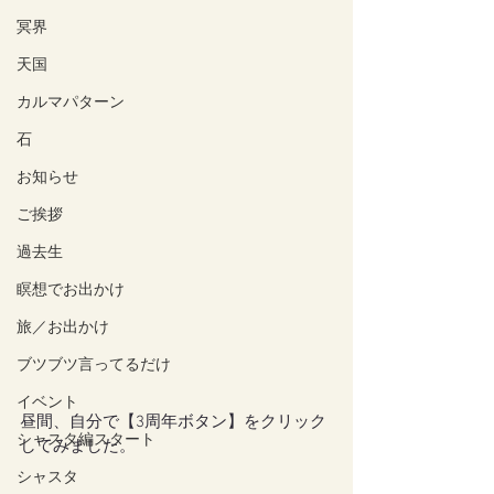
冥界
天国
カルマパターン
石
お知らせ
ご挨拶
過去生
瞑想でお出かけ
旅／お出かけ
ブツブツ言ってるだけ
イベント
昼間、自分で【3周年ボタン】をクリック
シャスタ編スタート
してみました。
シャスタ