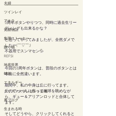
夫婦
ツインレイ
アキラ
3周年ボタンやりつつ、同時に過去生リー
ディングも出来るかな？
覚醒物語
集団ストーカー
と思ってやってみましたが、全然ダメで
したー(￣▽￣;)
贈り物
不器用でスンマセン💦
REFSI
地底世界
今回の3周年ボタンは、普段のボタンとは
本当に全然違います。
蛇族
エネルギー
期間中、私の中身は丘に行ってます。
丘のてっぺんに座って地球を眺めなが
クリスマスプレゼント企画
ら、ギュー＆アリアンロッドと合体して
裏ブログ
ます。
生まれる時
そしてどうやら、クリックしてくれると