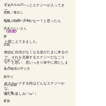
ダンスミュア
ぐわーーーーっとエナジーが入ってき
て。
覚醒／毒出し
妊娠・出産・不妊
なんのエナジーかなー？と思ったら
斉木のじいさん
《自信》
夢
と聞こえてきました。
自殺
自分に自信がなくなる波がたまに来るの
アリス
で、それを克服するエナジーだなこり
天使エリア
ゃ、と思い、思いっきり体中に満たしま
した。
女の地球の守り方
家作り
次クリックする時はどんなエナジーか
月の楽園
な。
山火事
楽しみ楽しみ( ^ω^ )
家族