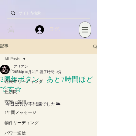
ログイン
記事
All Posts
アリアン
All Posts
2018年10月26日
読了時間: 3分
3周年ボタン、あと7時間ほど
過去生リーディング
です☆
丘訪問
守護に質問
今日は雲が不思議でした🌥
1年間メッセージ
物件リーディング
パワー送信