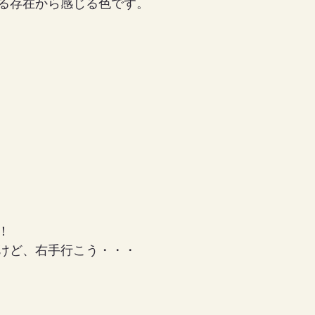
る存在から感じる色です。
女の地球の守り方
家作り
月の楽園
！
けど、右手行こう・・・