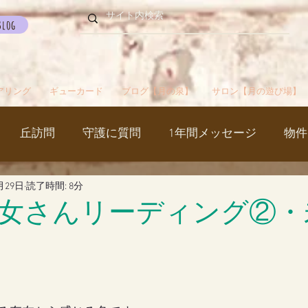
Blog
アリング
ギューカード
ブログ【月の泉】
サロン【月の遊び場】
丘訪問
守護に質問
1年間メッセージ
物件
月29日
読了時間: 8分
国
カルマパターン
石
お知らせ
ご挨拶
女さんリーディング②・
出かけ
ブツブツ言ってるだけ
イベント
シャス
覚醒／毒出し
妊娠・出産・不妊
斉木のじいさ