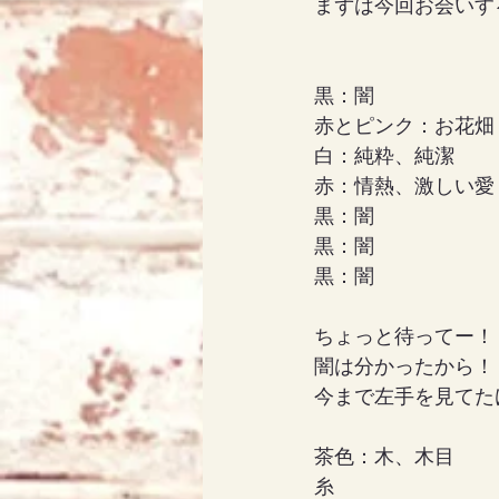
まずは今回お会いす
アリス
天使エリア
黒：闇
赤とピンク：お花畑
白：純粋、純潔
赤：情熱、激しい愛
黒：闇
黒：闇
黒：闇
ちょっと待ってー！
闇は分かったから！
今まで左手を見てた
茶色：木、木目
糸