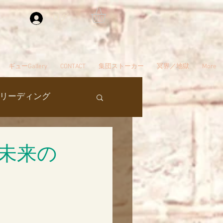
ログイン
ギューGallery
CONTACT
集団ストーカー
冥界／地獄
More
リーディング
過去生
未来の
タ編スタート
ん
夢
自殺