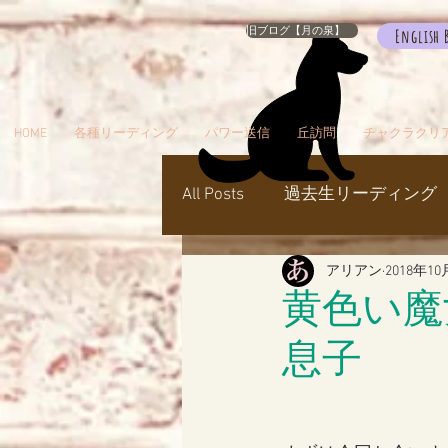
旧ブログ【月の泉】
English 
HOME
各種リーディング
パワー送信
丘訪問
チャクラクリ
All Posts
過去生リーディング
アリアン
2018年10
パワー送信
冥界
天
黄色い魔
息子
瞑想でお出かけ
旅／お
シャスタ
ダンスミュア