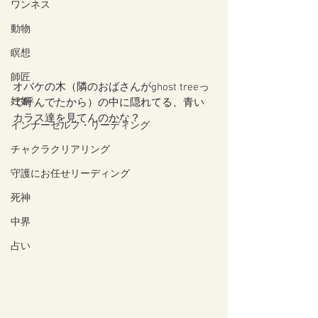
ワンネス
動物
瞑想
師匠
オバケの木（隣のおばさんがghost treeっ
妊娠
て呼んでたから）の中に隠れてる、青い
カラス達を見てんのかな？
インナーセルフ・リーディング
チャクラクリアリング
守護にお任せリーディング
死神
中界
占い