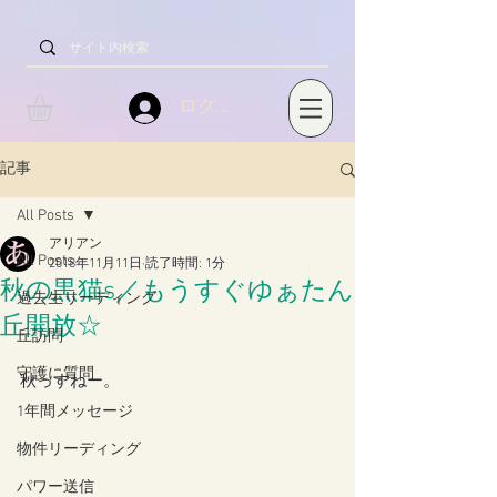
ログイン
記事
All Posts
アリアン
All Posts
2018年11月11日
読了時間: 1分
秋の黒猫s／もうすぐゆぁたん
過去生リーディング
丘開放☆
丘訪問
守護に質問
秋っすねー。
1年間メッセージ
物件リーディング
パワー送信