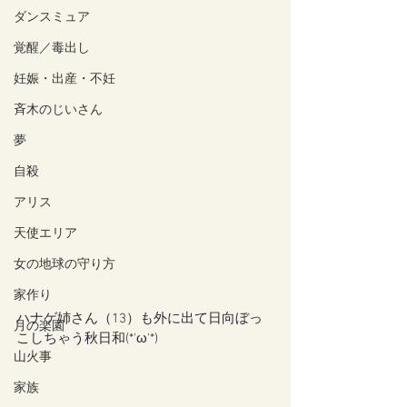
ダンスミュア
覚醒／毒出し
妊娠・出産・不妊
斉木のじいさん
夢
自殺
アリス
天使エリア
女の地球の守り方
家作り
ハナゲ姉さん（13）も外に出て日向ぼっ
月の楽園
こしちゃう秋日和(*'ω'*)
山火事
家族