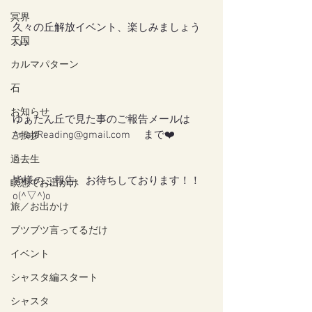
冥界
久々の丘解放イベント、楽しみましょう
天国
♪♪♪
カルマパターン
石
お知らせ
ゆぁたん丘で見た事のご報告メールは　
ArianReading@gmail.com 　まで❤️
ご挨拶
過去生
皆様のご報告、お待ちしております！！
瞑想でお出かけ
o(^▽^)o
旅／お出かけ
ブツブツ言ってるだけ
イベント
シャスタ編スタート
シャスタ