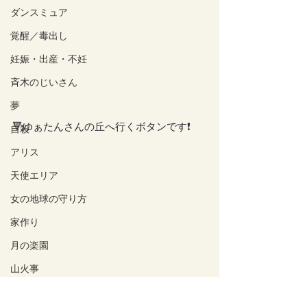
ダンスミュア
覚醒／毒出し
妊娠・出産・不妊
斉木のじいさん
夢
🔻ゆぁたんさんの丘へ行くボタンです❗️
自殺
アリス
天使エリア
女の地球の守り方
家作り
月の楽園
山火事
家族