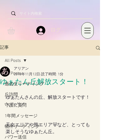
ログイン
記事
All Posts
アリアン
All Posts
2018年11月12日
読了時間: 1分
ゆぁたん丘解放スタート！
過去生リーディング
丘訪問
ゆぁたんさんの丘、解放スタートです！
＼(^o^)／
守護に質問
1年間メッセージ
天女エリアや熊エリア🐻など、とっても
物件リーディング
楽しそうなゆぁたん丘。
パワー送信