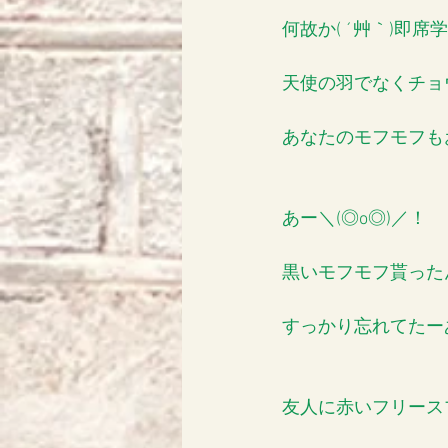
何故か( ´艸｀)即
天使の羽でなくチョ
あなたのモフモフも
あー＼(◎o◎)／！
黒いモフモフ貰った
すっかり忘れてたー
友人に赤いフリース