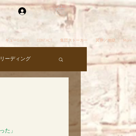
ログイン
ギューGallery
CONTACT
集団ストーカー
冥界／地獄
More
リーディング
過去生
タ編スタート
った」
ん
夢
自殺