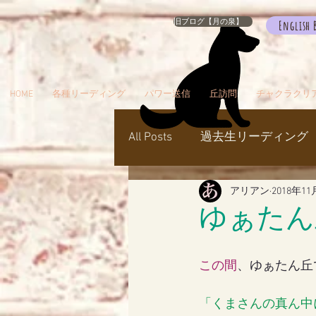
旧ブログ【月の泉】
English 
HOME
各種リーディング
パワー送信
丘訪問
チャクラクリ
All Posts
過去生リーディング
アリアン
2018年11
パワー送信
冥界
天
ゆぁたん
瞑想でお出かけ
旅／お
この間
、ゆぁたん丘
「くまさんの真ん中
シャスタ
ダンスミュア