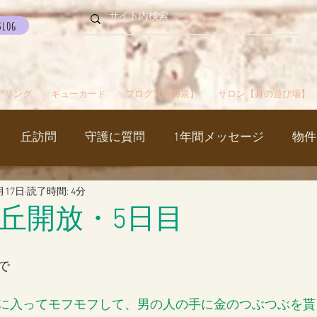
Blog
アリング
ギューカード
ブログ【月の泉】
サロン【月の遊び場】
丘訪問
守護に質問
1年間メッセージ
物件
月17日
読了時間: 4分
国
カルマパターン
石
お知らせ
ご挨拶
丘開放・5日目
出かけ
ブツブツ言ってるだけ
イベント
シャス
で
に入ってモフモフして、男の人の手に金のつぶつぶを貰
覚醒／毒出し
妊娠・出産・不妊
斉木のじいさ