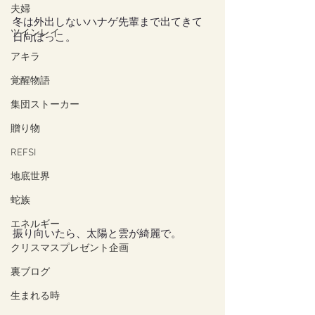
夫婦
冬は外出しないハナゲ先輩まで出てきて
ツインレイ
日向ぼっこ。
アキラ
覚醒物語
集団ストーカー
贈り物
REFSI
地底世界
蛇族
エネルギー
振り向いたら、太陽と雲が綺麗で。
クリスマスプレゼント企画
裏ブログ
生まれる時