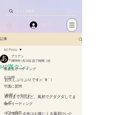
ログイン
記事
All Posts
アリアン
All Posts
2019年1月28日
読了時間: 2分
MP満タン♪
過去生リーディング
丘訪問
お久しぶりぶりです♪( ´θ｀)
守護に質問
1年間メッセージ
昨日まで2日ほど、風邪でグダグダしてま
して。
物件リーディング
パワー送信
その前も…今年はお腹にくる風邪ひいた