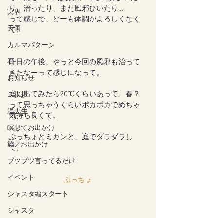
り、治ったり、また風邪ひいたり…
冥界
って感じで、どーも体調がよろしくなく
天国
て。
カルマパターン
石
昨日の午後、やっと今回の風邪も治って
きたなーって感じになって。
お知らせ
庭に出てみたら20℃くらいあって、春？
ご挨拶
って思っちゃうくらいポカポカでめちゃ
過去生
気持ち良くて。
瞑想でお出かけ
ぷっちょとミカンと、庭でダラダラし
旅／お出かけ
て。
ブツブツ言ってるだけ
イベント
ぷっちょ
シャスタ編スタート
シャスタ