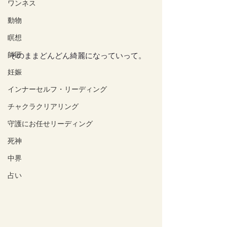
ワンネス
動物
瞑想
師匠
そのままどんどん綺麗になっていって。
妊娠
インナーセルフ・リーディング
チャクラクリアリング
守護にお任せリーディング
死神
中界
占い